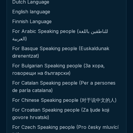
Dutch Language
English language
Finnish Language
For Arabic Speaking people (للناطقين باللغة
العربية)
For Basque Speaking people (Euskaldunak
direnentzat)
For Bulgarian Speaking people (За хора,
говорещи на български)
For Catalan Speaking people (Per a persones
de parla catalana)
For Chinese Speaking people (对于说中文的人)
For Croatian Speaking people (Za ljude koji
govore hrvatski)
For Czech Speaking people (Pro česky mluvící