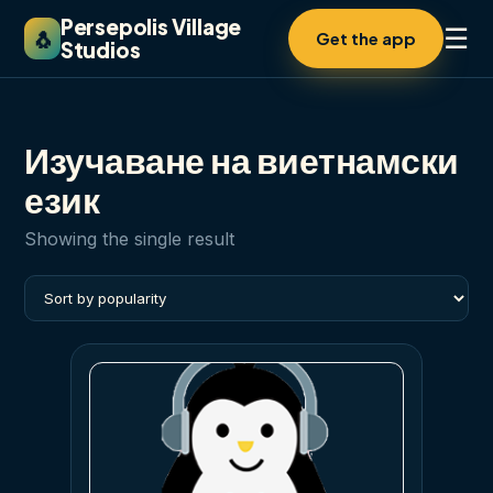
Persepolis Village
☰
🐧
Get the app
Studios
Изучаване на виетнамски
език
Showing the single result