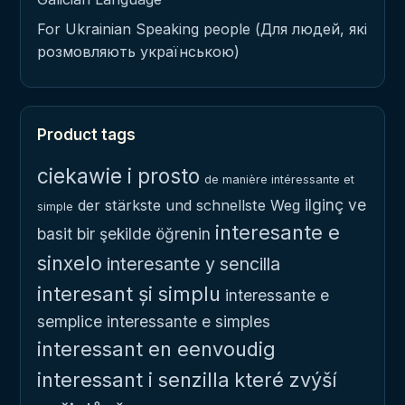
For Ukrainian Speaking people (Для людей, які
розмовляють українською)
Product tags
ciekawie i prosto
de manière intéressante et
ilginç ve
der stärkste und schnellste Weg
simple
interesante e
basit bir şekilde öğrenin
sinxelo
interesante y sencilla
interesant și simplu
interessante e
semplice
interessante e simples
interessant en eenvoudig
interessant i senzilla
které zvýší