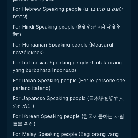
For Hebrew Speaking people (לאנשים שמדברים
עברית)
For Hindi Speaking people (हिंदी बोलने वाले लोगों के
लिए)
For Hungarian Speaking people (Magyarul
beszélőknek)
For Indonesian Speaking people (Untuk orang
yang berbahasa Indonesia)
For Italian Speaking people (Per le persone che
parlano italiano)
For Japanese Speaking people (日本語を話す人
のために)
For Korean Speaking people (한국어를하는 사람
들을 위해)
For Malay Speaking people (Bagi orang yang