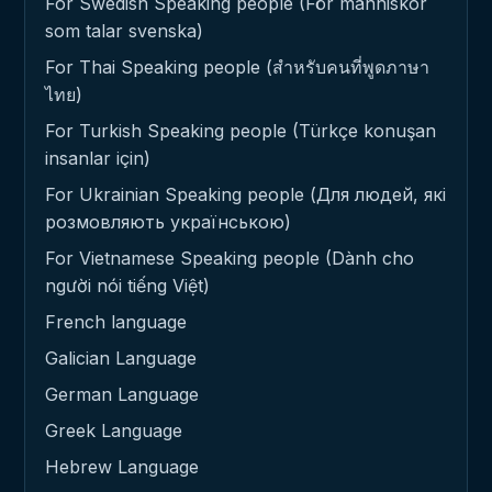
For Swedish Speaking people (För människor
som talar svenska)
For Thai Speaking people (สำหรับคนที่พูดภาษา
ไทย)
For Turkish Speaking people (Türkçe konuşan
insanlar için)
For Ukrainian Speaking people (Для людей, які
розмовляють українською)
For Vietnamese Speaking people (Dành cho
người nói tiếng Việt)
French language
Galician Language
German Language
Greek Language
Hebrew Language