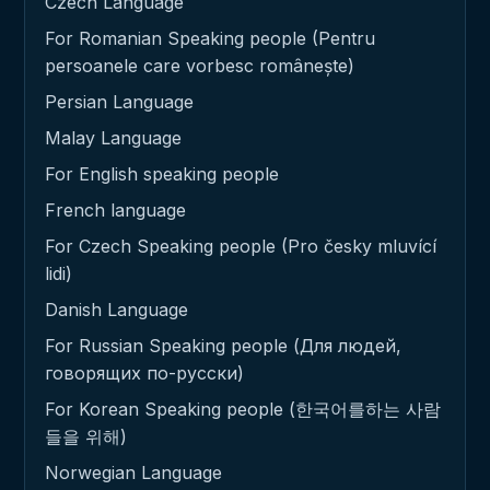
Czech Language
For Romanian Speaking people (Pentru
persoanele care vorbesc românește)
Persian Language
Malay Language
For English speaking people
French language
For Czech Speaking people (Pro česky mluvící
lidi)
Danish Language
For Russian Speaking people (Для людей,
говорящих по-русски)
For Korean Speaking people (한국어를하는 사람
들을 위해)
Norwegian Language