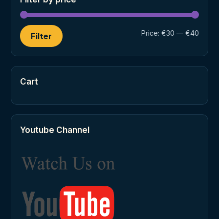
Min
Max
Price:
€30
—
€40
Filter
price
price
Cart
Youtube Channel