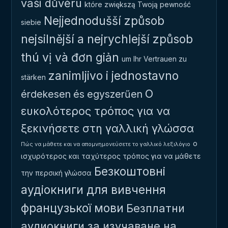
vaši důvěru
które zwiększą Twoją pewność
Nejjednodušší způsob
siebie
nejsilnější a nejrychlejší způsob
thú vị và đơn giản
um Ihr Vertrauen zu
zanimljivo i jednostavno
stärken
Ο
érdekesen és egyszerűen
ευκολότερος τρόπος για να
ξεκινήσετε στη γαλλική γλώσσα
ο
Πώς να μάθετε και να απομνημονεύσετε το γαλλικό λεξιλόγιο
ισχυρότερος και ταχύτερος τρόπος για να μάθετε
Безкоштовні
την περσική γλώσσα
аудіокниги для вивчення
французької мови
Безплатни
аудиокниги за изучаване на