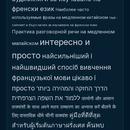
френски език
Наиболее часто
используемые фразы на медленном китайском
Най-
силният и бърз начин за изучаване на френски език
Практика разговорной речи на медленном
интересно и
малайском
просто
найсильніший і
найшвидший спосіб вивчення
французької мови
цікаво і
просто
הדרך החזקה והמהירה ביותר
ללמוד את השפה הצרפתית
उपयोगी और आसान
बोलने के
वाक्यांशों के साथ अपने मलय उच्चारण का अभ्यास करें
คู่มือที่ดีที่สุด
लिए वास्तविक धीमे चीनी वाक्यांश
ค้นพบ
สำหรับผู้เริ่มต้นภาษาฝรั่งเศส