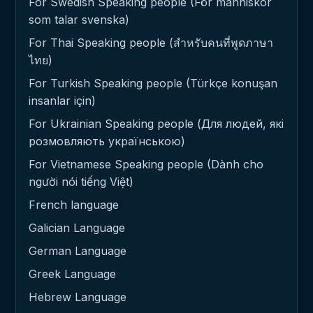
For Swedish Speaking people (För människor
som talar svenska)
For Thai Speaking people (สำหรับคนที่พูดภาษา
ไทย)
For Turkish Speaking people (Türkçe konuşan
insanlar için)
For Ukrainian Speaking people (Для людей, які
розмовляють українською)
For Vietnamese Speaking people (Dành cho
người nói tiếng Việt)
French language
Galician Language
German Language
Greek Language
Hebrew Language