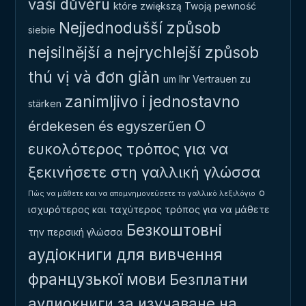
vaši důvěru
które zwiększą Twoją pewność
Nejjednodušší způsob
siebie
nejsilnější a nejrychlejší způsob
thú vị và đơn giản
um Ihr Vertrauen zu
zanimljivo i jednostavno
stärken
Ο
érdekesen és egyszerűen
ευκολότερος τρόπος για να
ξεκινήσετε στη γαλλική γλώσσα
ο
Πώς να μάθετε και να απομνημονεύσετε το γαλλικό λεξιλόγιο
ισχυρότερος και ταχύτερος τρόπος για να μάθετε
Безкоштовні
την περσική γλώσσα
аудіокниги для вивчення
французької мови
Безплатни
аудиокниги за изучаване на