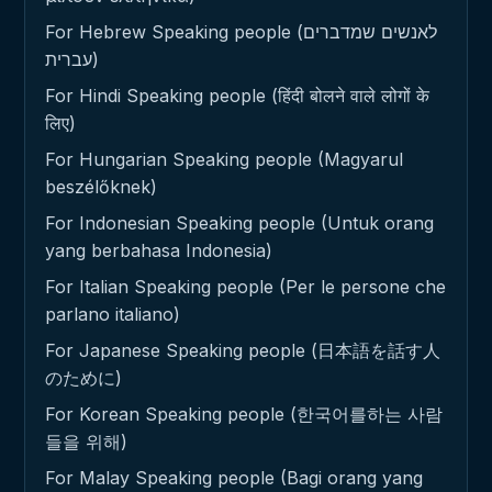
For Hebrew Speaking people (לאנשים שמדברים
עברית)
For Hindi Speaking people (हिंदी बोलने वाले लोगों के
लिए)
For Hungarian Speaking people (Magyarul
beszélőknek)
For Indonesian Speaking people (Untuk orang
yang berbahasa Indonesia)
For Italian Speaking people (Per le persone che
parlano italiano)
For Japanese Speaking people (日本語を話す人
のために)
For Korean Speaking people (한국어를하는 사람
들을 위해)
For Malay Speaking people (Bagi orang yang