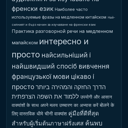
френски език
Наиболее часто
используемые фразы на медленном китайском
Най-
силният и бърз начин за изучаване на френски език
Практика разговорной речи на медленном
интересно и
малайском
просто
найсильніший і
найшвидший спосіб вивчення
французької мови
цікаво і
просто
הדרך החזקה והמהירה ביותר
ללמוד את השפה הצרפתית
उपयोगी और आसान
बोलने के
वाक्यांशों के साथ अपने मलय उच्चारण का अभ्यास करें
คู่มือที่ดีที่สุด
लिए वास्तविक धीमे चीनी वाक्यांश
ค้นพบ
สำหรับผู้เริ่มต้นภาษาฝรั่งเศส