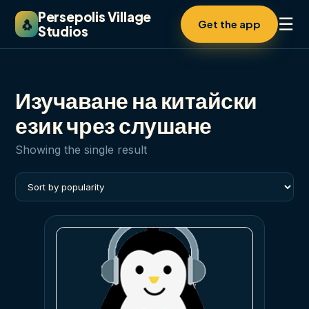
Persepolis Village
☰
🐧
Get the app
Studios
Изучаване на китайски
език чрез слушане
Showing the single result