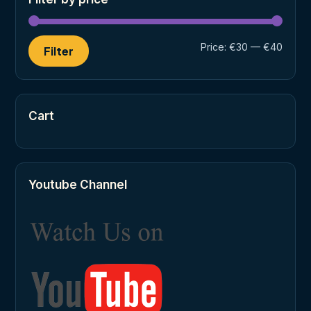
Min
Max
Price:
€30
—
€40
Filter
price
price
Cart
Youtube Channel