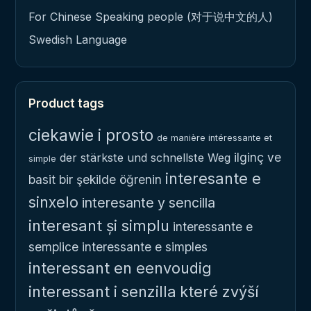
For Chinese Speaking people (对于说中文的人)
Swedish Language
Product tags
ciekawie i prosto
de manière intéressante et
ilginç ve
der stärkste und schnellste Weg
simple
interesante e
basit bir şekilde öğrenin
sinxelo
interesante y sencilla
interesant și simplu
interessante e
semplice
interessante e simples
interessant en eenvoudig
interessant i senzilla
které zvýší