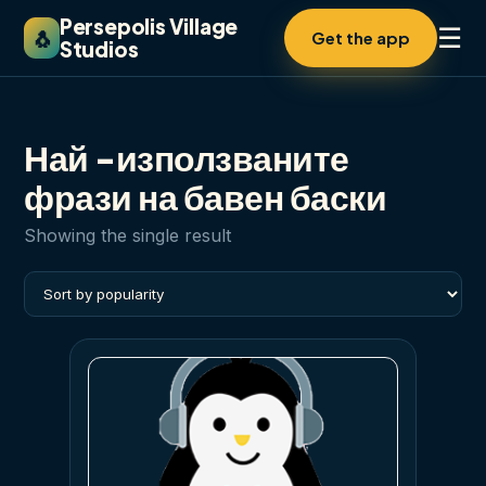
Persepolis Village
☰
🐧
Get the app
Studios
Най -използваните
фрази на бавен баски
Showing the single result