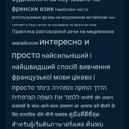
френски език
Наиболее часто
используемые фразы на медленном китайском
Най-
силният и бърз начин за изучаване на френски език
Практика разговорной речи на медленном
интересно и
малайском
просто
найсильніший і
найшвидший спосіб вивчення
французької мови
цікаво і
просто
הדרך החזקה והמהירה ביותר
ללמוד את השפה הצרפתית
उपयोगी और आसान
बोलने के
वाक्यांशों के साथ अपने मलय उच्चारण का अभ्यास करें
คู่มือที่ดีที่สุด
लिए वास्तविक धीमे चीनी वाक्यांश
ค้นพบ
สำหรับผู้เริ่มต้นภาษาฝรั่งเศส