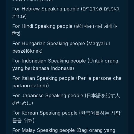
For Hebrew Speaking people (לאנשים שמדברים
עברית)
For Hindi Speaking people (हिंदी बोलने वाले लोगों के
लिए)
For Hungarian Speaking people (Magyarul
beszélőknek)
For Indonesian Speaking people (Untuk orang
yang berbahasa Indonesia)
For Italian Speaking people (Per le persone che
parlano italiano)
For Japanese Speaking people (日本語を話す人
のために)
For Korean Speaking people (한국어를하는 사람
들을 위해)
For Malay Speaking people (Bagi orang yang