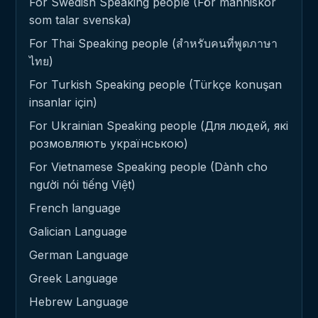
For Swedish Speaking people (För människor
som talar svenska)
For Thai Speaking people (สำหรับคนที่พูดภาษา
ไทย)
For Turkish Speaking people (Türkçe konuşan
insanlar için)
For Ukrainian Speaking people (Для людей, які
розмовляють українською)
For Vietnamese Speaking people (Dành cho
người nói tiếng Việt)
French language
Galician Language
German Language
Greek Language
Hebrew Language