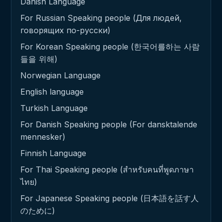
Danish Language
For Russian Speaking people (Для людей,
говорящих по-русски)
For Korean Speaking people (한국어를하는 사람
들을 위해)
Norwegian Language
English language
Turkish Language
For Danish Speaking people (For dansktalende
mennesker)
Finnish Language
For Thai Speaking people (สำหรับคนที่พูดภาษา
ไทย)
For Japanese Speaking people (日本語を話す人
のために)