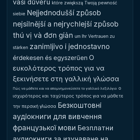
vaši důvěru
które zwiększą Twoją pewność
Nejjednodušší způsob
siebie
nejsilnější a nejrychlejší způsob
thú vị và đơn giản
um Ihr Vertrauen zu
zanimljivo i jednostavno
stärken
Ο
érdekesen és egyszerűen
ευκολότερος τρόπος για να
ξεκινήσετε στη γαλλική γλώσσα
ο
Πώς να μάθετε και να απομνημονεύσετε το γαλλικό λεξιλόγιο
ισχυρότερος και ταχύτερος τρόπος για να μάθετε
Безкоштовні
την περσική γλώσσα
аудіокниги для вивчення
французької мови
Безплатни
аудиокниги за изучаване на