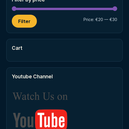
Min
Max
Price:
€20
—
€30
Filter
price
price
Cart
Youtube Channel