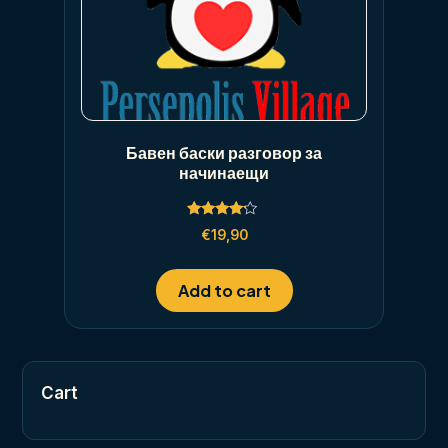
Бавен баски разговор за
начинаещи
Rated
€
19,90
4.00
out of 5
Add to cart
Cart