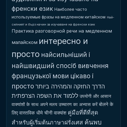
френски език
Наиболее часто
используемые фразы на медленном китайском
Най-
силният и бърз начин за изучаване на френски език
Практика разговорной речи на медленном
интересно и
малайском
просто
найсильніший і
найшвидший спосіб вивчення
французької мови
цікаво і
просто
הדרך החזקה והמהירה ביותר
ללמוד את השפה הצרפתית
उपयोगी और आसान
बोलने के
वाक्यांशों के साथ अपने मलय उच्चारण का अभ्यास करें
คู่มือที่ดีที่สุด
लिए वास्तविक धीमे चीनी वाक्यांश
ค้นพบ
สำหรับผู้เริ่มต้นภาษาฝรั่งเศส