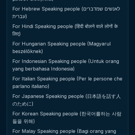
For Hebrew Speaking people (לאנשים שמדברים
עברית)
For Hindi Speaking people (हिंदी बोलने वाले लोगों के
लिए)
For Hungarian Speaking people (Magyarul
beszélőknek)
For Indonesian Speaking people (Untuk orang
yang berbahasa Indonesia)
For Italian Speaking people (Per le persone che
parlano italiano)
For Japanese Speaking people (日本語を話す人
のために)
For Korean Speaking people (한국어를하는 사람
들을 위해)
For Malay Speaking people (Bagi orang yang