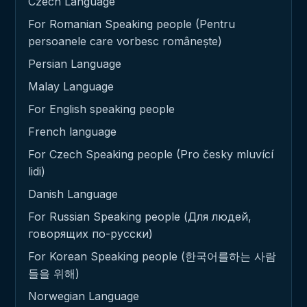
Czech Language
For Romanian Speaking people (Pentru
persoanele care vorbesc românește)
Persian Language
Malay Language
For English speaking people
French language
For Czech Speaking people (Pro česky mluvící
lidi)
Danish Language
For Russian Speaking people (Для людей,
говорящих по-русски)
For Korean Speaking people (한국어를하는 사람
들을 위해)
Norwegian Language