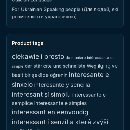
For Ukrainian Speaking people (Для людей, які
розмовляють українською)
Product tags
ciekawie i prosto
de manière intéressante et
ilginç ve
der stärkste und schnellste Weg
simple
interesante e
basit bir şekilde öğrenin
sinxelo
interesante y sencilla
interesant și simplu
interessante e
semplice
interessante e simples
interessant en eenvoudig
interessant i senzilla
které zvýší