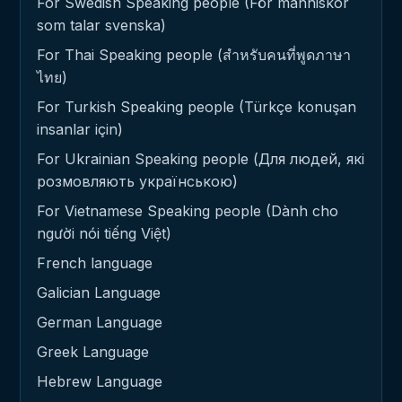
For Swedish Speaking people (För människor
som talar svenska)
For Thai Speaking people (สำหรับคนที่พูดภาษา
ไทย)
For Turkish Speaking people (Türkçe konuşan
insanlar için)
For Ukrainian Speaking people (Для людей, які
розмовляють українською)
For Vietnamese Speaking people (Dành cho
người nói tiếng Việt)
French language
Galician Language
German Language
Greek Language
Hebrew Language