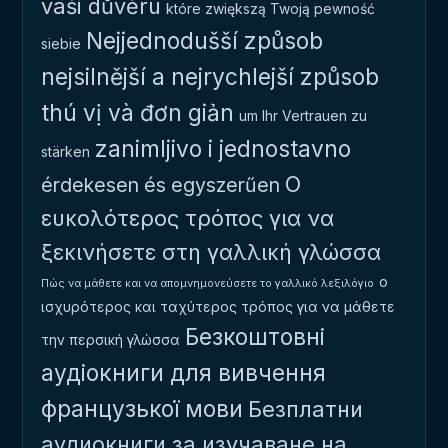
vaši důvěru
które zwiększą Twoją pewność
Nejjednodušší způsob
siebie
nejsilnější a nejrychlejší způsob
thú vị và đơn giản
um Ihr Vertrauen zu
zanimljivo i jednostavno
stärken
Ο
érdekesen és egyszerűen
ευκολότερος τρόπος για να
ξεκινήσετε στη γαλλική γλώσσα
ο
Πώς να μάθετε και να απομνημονεύσετε το γαλλικό λεξιλόγιο
ισχυρότερος και ταχύτερος τρόπος για να μάθετε
Безкоштовні
την περσική γλώσσα
аудіокниги для вивчення
французької мови
Безплатни
аудиокниги за изучаване на