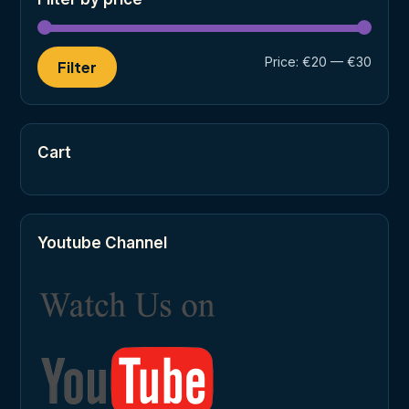
Min
Max
Price:
€20
—
€30
Filter
price
price
Cart
Youtube Channel