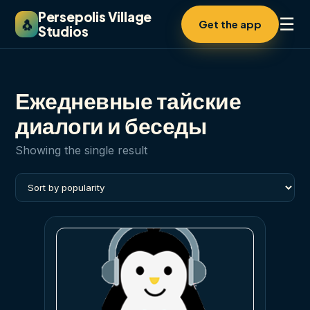
Persepolis Village
☰
🐧
Get the app
Studios
Ежедневные тайские
диалоги и беседы
Showing the single result