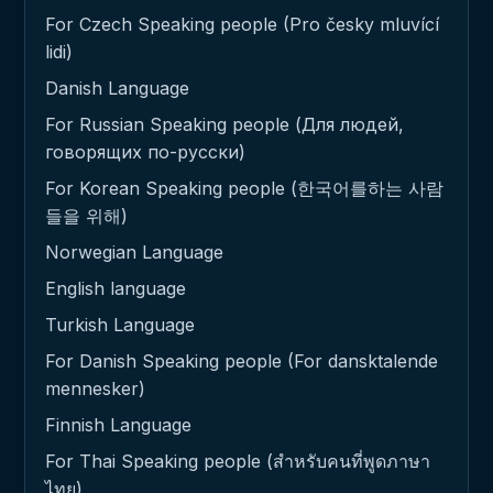
For Czech Speaking people (Pro česky mluvící
lidi)
Danish Language
For Russian Speaking people (Для людей,
говорящих по-русски)
For Korean Speaking people (한국어를하는 사람
들을 위해)
Norwegian Language
English language
Turkish Language
For Danish Speaking people (For dansktalende
mennesker)
Finnish Language
For Thai Speaking people (สำหรับคนที่พูดภาษา
ไทย)