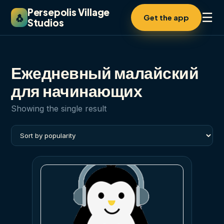
Persepolis Village
☰
🐧
Get the app
Studios
Ежедневный малайский
для начинающих
Showing the single result