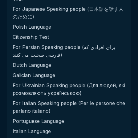
For Japanese Speaking people (日本語を話す人
のために)
Polish Language
Citizenship Test
For Persian Speaking people (برای افرادی که
فارسی صحبت می کنند)
Dutch Language
Galician Language
For Ukrainian Speaking people (Для людей, які
розмовляють українською)
For Italian Speaking people (Per le persone che
parlano italiano)
Portuguese Language
Italian Language