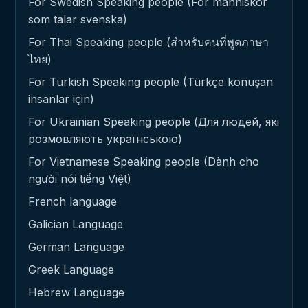
For Swedish Speaking people (För människor
som talar svenska)
For Thai Speaking people (สำหรับคนที่พูดภาษา
ไทย)
For Turkish Speaking people (Türkçe konuşan
insanlar için)
For Ukrainian Speaking people (Для людей, які
розмовляють українською)
For Vietnamese Speaking people (Dành cho
người nói tiếng Việt)
French language
Galician Language
German Language
Greek Language
Hebrew Language