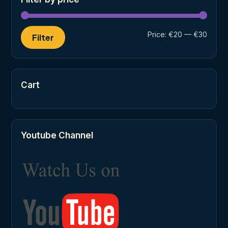
Min
Max
Price:
€20
—
€30
Filter
price
price
Cart
Youtube Channel