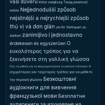
vaši důvěru
które zwiększą Twoją pewność
Nejjednodušší způsob
siebie
nejsilnější a nejrychlejší způsob
thú vị và đơn giản
um Ihr Vertrauen zu
zanimljivo i jednostavno
stärken
Ο
érdekesen és egyszerűen
ευκολότερος τρόπος για να
ξεκινήσετε στη γαλλική γλώσσα
ο
Πώς να μάθετε και να απομνημονεύσετε το γαλλικό λεξιλόγιο
ισχυρότερος και ταχύτερος τρόπος για να μάθετε
Безкоштовні
την περσική γλώσσα
аудіокниги для вивчення
французької мови
Безплатни
аудиокниги за изучаване на