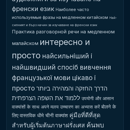
френски език
Наиболее часто
используемые фразы на медленном китайском
Най-
силният и бърз начин за изучаване на френски език
Практика разговорной речи на медленном
интересно и
малайском
просто
найсильніший і
найшвидший спосіб вивчення
французької мови
цікаво і
просто
הדרך החזקה והמהירה ביותר
ללמוד את השפה הצרפתית
उपयोगी और आसान
बोलने के
वाक्यांशों के साथ अपने मलय उच्चारण का अभ्यास करें
คู่มือที่ดีที่สุด
लिए वास्तविक धीमे चीनी वाक्यांश
ค้นพบ
สำหรับผู้เริ่มต้นภาษาฝรั่งเศส