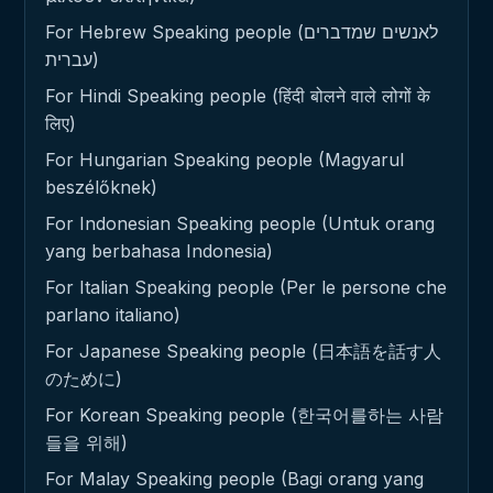
For Hebrew Speaking people (לאנשים שמדברים
עברית)
For Hindi Speaking people (हिंदी बोलने वाले लोगों के
लिए)
For Hungarian Speaking people (Magyarul
beszélőknek)
For Indonesian Speaking people (Untuk orang
yang berbahasa Indonesia)
For Italian Speaking people (Per le persone che
parlano italiano)
For Japanese Speaking people (日本語を話す人
のために)
For Korean Speaking people (한국어를하는 사람
들을 위해)
For Malay Speaking people (Bagi orang yang