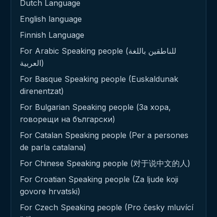
Dutch Language
English language
Finnish Language
For Arabic Speaking people (للناطقين باللغة
العربية)
For Basque Speaking people (Euskaldunak
direnentzat)
For Bulgarian Speaking people (За хора,
говорещи на български)
For Catalan Speaking people (Per a persones
de parla catalana)
For Chinese Speaking people (对于说中文的人)
For Croatian Speaking people (Za ljude koji
govore hrvatski)
For Czech Speaking people (Pro česky mluvící