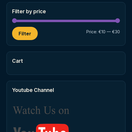
Filter by price
Min
Max
Price:
€10
—
€30
Filter
price
price
Cart
Youtube Channel