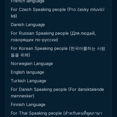
French language
For Czech Speaking people (Pro česky mluvící
lidi)
Danish Language
For Russian Speaking people (Для людей,
говорящих по-русски)
For Korean Speaking people (한국어를하는 사람
들을 위해)
Norwegian Language
English language
Turkish Language
For Danish Speaking people (For dansktalende
mennesker)
Finnish Language
For Thai Speaking people (สำหรับคนที่พูดภาษา