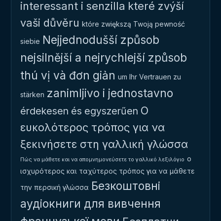
interessant i senzilla
které zvýší
vaši důvěru
które zwiększą Twoją pewność
Nejjednodušší způsob
siebie
nejsilnější a nejrychlejší způsob
thú vị và đơn giản
um Ihr Vertrauen zu
zanimljivo i jednostavno
stärken
Ο
érdekesen és egyszerűen
ευκολότερος τρόπος για να
ξεκινήσετε στη γαλλική γλώσσα
ο
Πώς να μάθετε και να απομνημονεύσετε το γαλλικό λεξιλόγιο
ισχυρότερος και ταχύτερος τρόπος για να μάθετε
Безкоштовні
την περσική γλώσσα
аудіокниги для вивчення