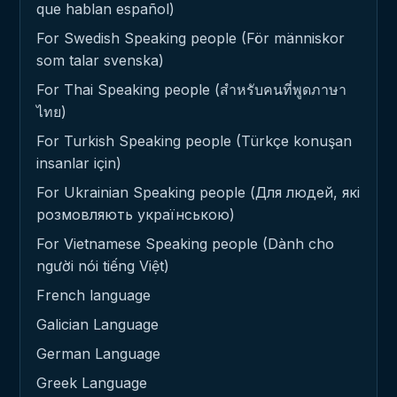
que hablan español)
For Swedish Speaking people (För människor
som talar svenska)
For Thai Speaking people (สำหรับคนที่พูดภาษา
ไทย)
For Turkish Speaking people (Türkçe konuşan
insanlar için)
For Ukrainian Speaking people (Для людей, які
розмовляють українською)
For Vietnamese Speaking people (Dành cho
người nói tiếng Việt)
French language
Galician Language
German Language
Greek Language