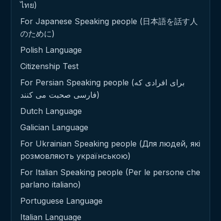
ไทย)
For Japanese Speaking people (日本語を話す人
のために)
Polish Language
Citizenship Test
For Persian Speaking people (برای افرادی که
فارسی صحبت می کنند)
Dutch Language
Galician Language
For Ukrainian Speaking people (Для людей, які
розмовляють українською)
For Italian Speaking people (Per le persone che
parlano italiano)
Portuguese Language
Italian Language