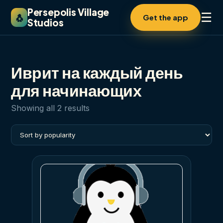
Persepolis Village
☰
🐧
Get the app
Studios
Иврит на каждый день
для начинающих
Sorted
Showing all 2 results
by
popularity