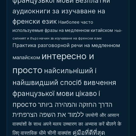
французької мови
Безплатни
аудиокниги за изучаване на
френски език
Наиболее часто
используемые фразы на медленном китайском
Най-
силният и бърз начин за изучаване на френски език
Практика разговорной речи на медленном
интересно и
малайском
просто
найсильніший і
найшвидший спосіб вивчення
французької мови
цікаво і
просто
הדרך החזקה והמהירה ביותר
ללמוד את השפה הצרפתית
उपयोगी और आसान
बोलने के
वाक्यांशों के साथ अपने मलय उच्चारण का अभ्यास करें
คู่มือที่ดีที่สุด
लिए वास्तविक धीमे चीनी वाक्यांश