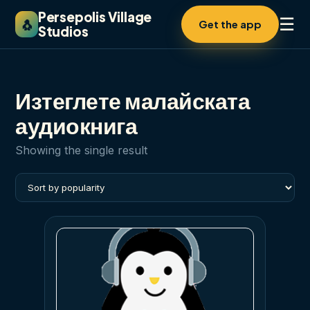
Persepolis Village
☰
🐧
Get the app
Studios
Изтеглете малайската
аудиокнига
Showing the single result