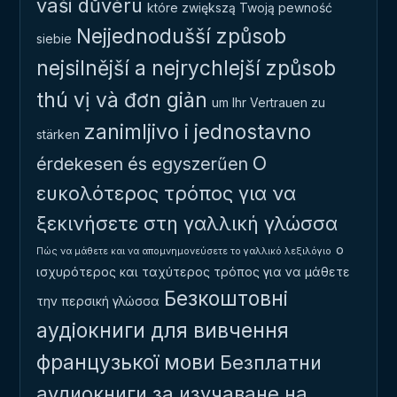
vaši důvěru
które zwiększą Twoją pewność
Nejjednodušší způsob
siebie
nejsilnější a nejrychlejší způsob
thú vị và đơn giản
um Ihr Vertrauen zu
zanimljivo i jednostavno
stärken
Ο
érdekesen és egyszerűen
ευκολότερος τρόπος για να
ξεκινήσετε στη γαλλική γλώσσα
ο
Πώς να μάθετε και να απομνημονεύσετε το γαλλικό λεξιλόγιο
ισχυρότερος και ταχύτερος τρόπος για να μάθετε
Безкоштовні
την περσική γλώσσα
аудіокниги для вивчення
французької мови
Безплатни
аудиокниги за изучаване на