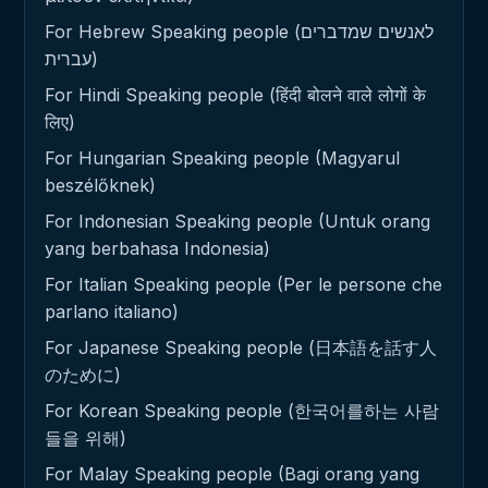
For Hebrew Speaking people (לאנשים שמדברים
עברית)
For Hindi Speaking people (हिंदी बोलने वाले लोगों के
लिए)
For Hungarian Speaking people (Magyarul
beszélőknek)
For Indonesian Speaking people (Untuk orang
yang berbahasa Indonesia)
For Italian Speaking people (Per le persone che
parlano italiano)
For Japanese Speaking people (日本語を話す人
のために)
For Korean Speaking people (한국어를하는 사람
들을 위해)
For Malay Speaking people (Bagi orang yang