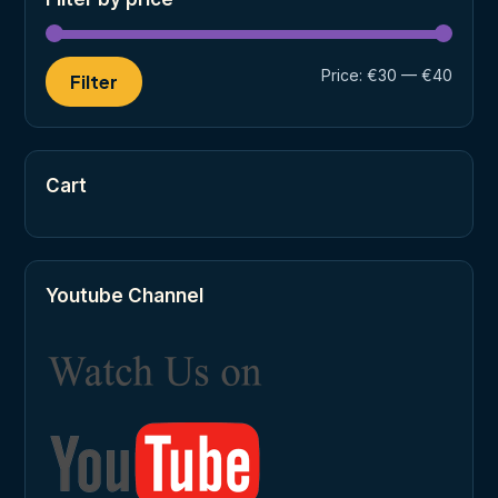
Min
Max
Price:
€30
—
€40
Filter
price
price
Cart
Youtube Channel