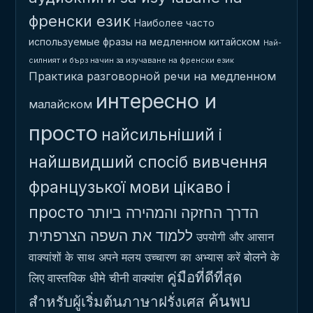
френски език
Наиболее часто
используемые фразы на медленном китайском
Най-
силният и бърз начин за изучаване на френски език
Практика разговорной речи на медленном
интересно и
малайском
просто
найсильніший і
найшвидший спосіб вивчення
французької мови
цікаво і
просто
הדרך החזקה והמהירה ביותר
ללמוד את השפה הצרפתית
उपयोगी और आसान
बोलने के
वाक्यांशों के साथ अपने मलय उच्चारण का अभ्यास करें
คู่มือที่ดีที่สุด
लिए वास्तविक धीमे चीनी वाक्यांश
ค้นพบ
สำหรับผู้เริ่มต้นภาษาฝรั่งเศส