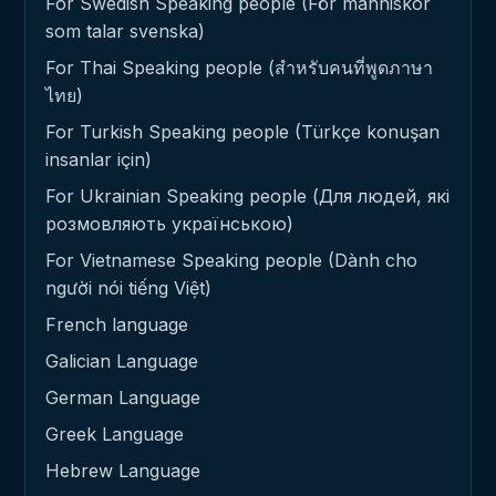
For Swedish Speaking people (För människor
som talar svenska)
For Thai Speaking people (สำหรับคนที่พูดภาษา
ไทย)
For Turkish Speaking people (Türkçe konuşan
insanlar için)
For Ukrainian Speaking people (Для людей, які
розмовляють українською)
For Vietnamese Speaking people (Dành cho
người nói tiếng Việt)
French language
Galician Language
German Language
Greek Language
Hebrew Language