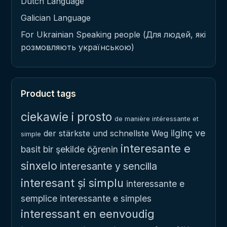
Dutch Language
Galician Language
For Ukrainian Speaking people (Для людей, які
розмовляють українською)
Product tags
ciekawie i prosto
de manière intéressante et
ilginç ve
der stärkste und schnellste Weg
simple
interesante e
basit bir şekilde öğrenin
sinxelo
interesante y sencilla
interesant și simplu
interessante e
semplice
interessante e simples
interessant en eenvoudig