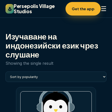
Persepolis Village
☰
🐧
Get the app
Studios
Изучаване на
индонезийски език чрез
слушане
Showing the single result