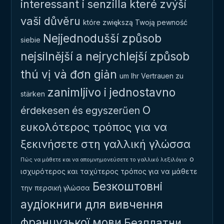
interessant i senzilla
které zvýší
vaši důvěru
które zwiększą Twoją pewność
Nejjednodušší způsob
siebie
nejsilnější a nejrychlejší způsob
thú vị và đơn giản
um Ihr Vertrauen zu
zanimljivo i jednostavno
stärken
Ο
érdekesen és egyszerűen
ευκολότερος τρόπος για να
ξεκινήσετε στη γαλλική γλώσσα
ο
Πώς να μάθετε και να απομνημονεύσετε το γαλλικό λεξιλόγιο
ισχυρότερος και ταχύτερος τρόπος για να μάθετε
Безкоштовні
την περσική γλώσσα
аудіокниги для вивчення
французької мови
Безплатни