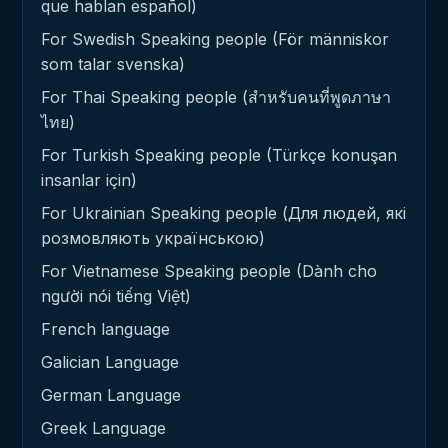
que hablan español)
For Swedish Speaking people (För människor
som talar svenska)
For Thai Speaking people (สำหรับคนที่พูดภาษา
ไทย)
For Turkish Speaking people (Türkçe konuşan
insanlar için)
For Ukrainian Speaking people (Для людей, які
розмовляють українською)
For Vietnamese Speaking people (Dành cho
người nói tiếng Việt)
French language
Galician Language
German Language
Greek Language