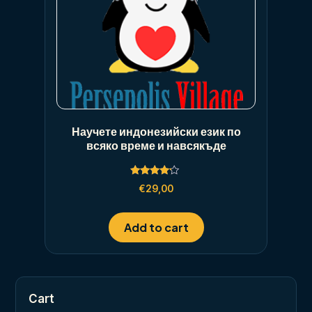
Научете индонезийски език по
всяко време и навсякъде
Rated
€
29,00
4.00
out of 5
Add to cart
Cart