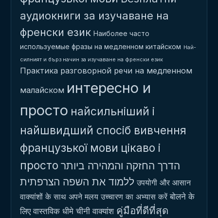
аудиокниги за изучаване на
френски език
Наиболее часто
используемые фразы на медленном китайском
Най-
силният и бърз начин за изучаване на френски език
Практика разговорной речи на медленном
интересно и
малайском
просто
найсильніший і
найшвидший спосіб вивчення
французької мови
цікаво і
просто
הדרך החזקה והמהירה ביותר
ללמוד את השפה הצרפתית
उपयोगी और आसान
बोलने के
वाक्यांशों के साथ अपने मलय उच्चारण का अभ्यास करें
คู่มือที่ดีที่สุด
लिए वास्तविक धीमे चीनी वाक्यांश