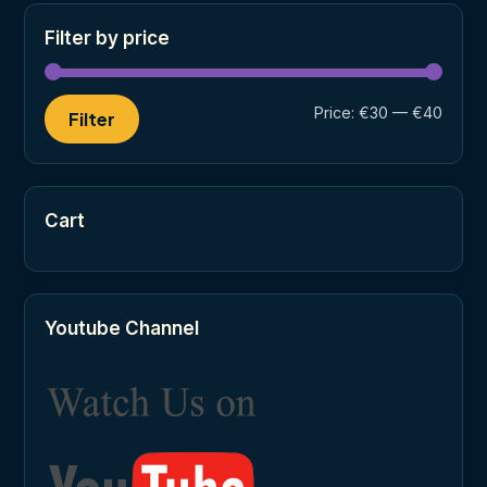
Filter by price
Min
Max
Price:
€30
—
€40
Filter
price
price
Cart
Youtube Channel