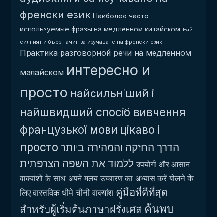
френски език
Наиболее часто
используемые фразы на медленном китайском
Най-
силният и бърз начин за изучаване на френски език
Практика разговорной речи на медленном
интересно и
малайском
просто
найсильніший і
найшвидший спосіб вивчення
французької мови
цікаво і
просто
הדרך החזקה והמהירה ביותר
ללמוד את השפה הצרפתית
उपयोगी और आसान
बोलने के
वाक्यांशों के साथ अपने मलय उच्चारण का अभ्यास करें
คู่มือที่ดีที่สุด
लिए वास्तविक धीमे चीनी वाक्यांश
ค้นพบ
สำหรับผู้เริ่มต้นภาษาฝรั่งเศส