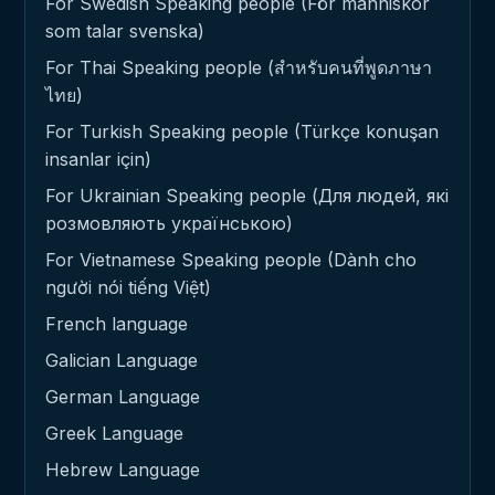
For Swedish Speaking people (För människor
som talar svenska)
For Thai Speaking people (สำหรับคนที่พูดภาษา
ไทย)
For Turkish Speaking people (Türkçe konuşan
insanlar için)
For Ukrainian Speaking people (Для людей, які
розмовляють українською)
For Vietnamese Speaking people (Dành cho
người nói tiếng Việt)
French language
Galician Language
German Language
Greek Language
Hebrew Language