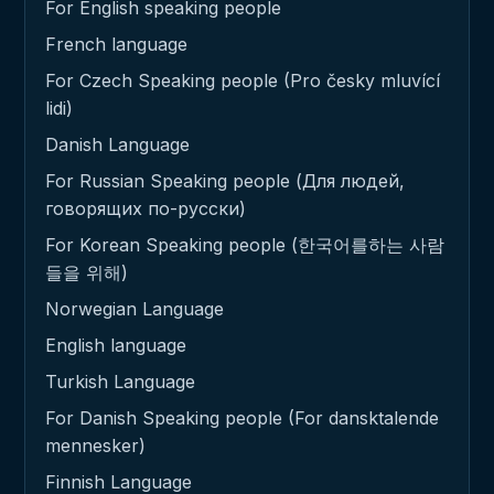
For English speaking people
French language
For Czech Speaking people (Pro česky mluvící
lidi)
Danish Language
For Russian Speaking people (Для людей,
говорящих по-русски)
For Korean Speaking people (한국어를하는 사람
들을 위해)
Norwegian Language
English language
Turkish Language
For Danish Speaking people (For dansktalende
mennesker)
Finnish Language