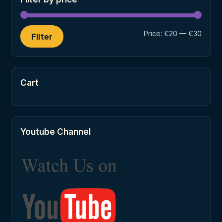
Min
Max
Price:
€20
—
€30
Filter
price
price
Cart
Youtube Channel