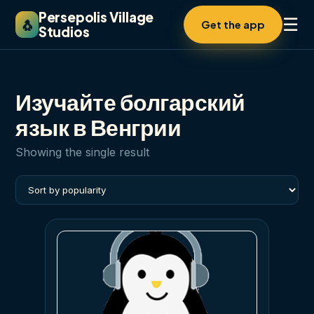
Persepolis Village
☰
🐧
Get the app
Studios
Изучайте болгарский
язык в Венгрии
Showing the single result