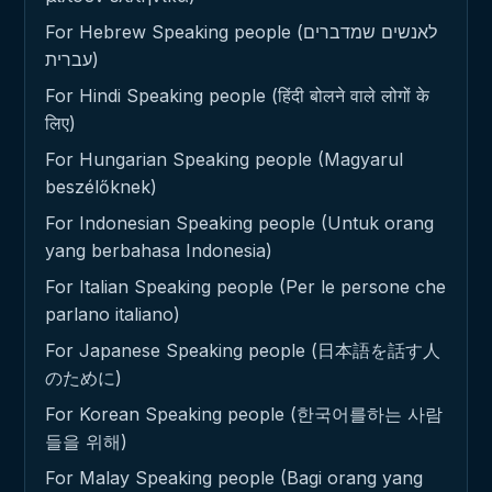
For Hebrew Speaking people (לאנשים שמדברים
עברית)
For Hindi Speaking people (हिंदी बोलने वाले लोगों के
लिए)
For Hungarian Speaking people (Magyarul
beszélőknek)
For Indonesian Speaking people (Untuk orang
yang berbahasa Indonesia)
For Italian Speaking people (Per le persone che
parlano italiano)
For Japanese Speaking people (日本語を話す人
のために)
For Korean Speaking people (한국어를하는 사람
들을 위해)
For Malay Speaking people (Bagi orang yang