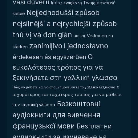
vaši důvěru
które zwiększą Twoją pewność
Nejjednodušší způsob
siebie
nejsilnější a nejrychlejší způsob
thú vị và đơn giản
um Ihr Vertrauen zu
zanimljivo i jednostavno
stärken
Ο
érdekesen és egyszerűen
ευκολότερος τρόπος για να
ξεκινήσετε στη γαλλική γλώσσα
ο
Πώς να μάθετε και να απομνημονεύσετε το γαλλικό λεξιλόγιο
ισχυρότερος και ταχύτερος τρόπος για να μάθετε
Безкоштовні
την περσική γλώσσα
аудіокниги для вивчення
французької мови
Безплатни
аудиокниги за изучаване на