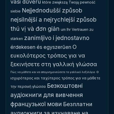
vaši důvěru
które zwiększą Twoją pewność
Nejjednodušší způsob
siebie
nejsilnější a nejrychlejší způsob
thú vị và đơn giản
um Ihr Vertrauen zu
zanimljivo i jednostavno
stärken
Ο
érdekesen és egyszerűen
ευκολότερος τρόπος για να
ξεκινήσετε στη γαλλική γλώσσα
ο
Πώς να μάθετε και να απομνημονεύσετε το γαλλικό λεξιλόγιο
ισχυρότερος και ταχύτερος τρόπος για να μάθετε
Безкоштовні
την περσική γλώσσα
аудіокниги для вивчення
французької мови
Безплатни
аудиокниги за изучаване на