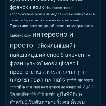
френски език
Наиболее часто
используемые фразы на медленном китайском
Най-
силният и бърз начин за изучаване на френски език
Практика разговорной речи на медленном
интересно и
малайском
просто
найсильніший і
найшвидший спосіб вивчення
французької мови
цікаво і
просто
הדרך החזקה והמהירה ביותר
ללמוד את השפה הצרפתית
उपयोगी और आसान
बोलने के
वाक्यांशों के साथ अपने मलय उच्चारण का अभ्यास करें
คู่มือที่ดีที่สุด
लिए वास्तविक धीमे चीनी वाक्यांश
ค้นพบ
สำหรับผู้เริ่มต้นภาษาฝรั่งเศส