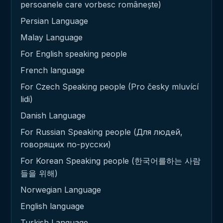
persoanele care vorbesc românește)
Persian Language
Malay Language
For English speaking people
French language
For Czech Speaking people (Pro česky mluvící
lidi)
Danish Language
For Russian Speaking people (Для людей,
говорящих по-русски)
For Korean Speaking people (한국어를하는 사람
들을 위해)
Norwegian Language
English language
Turkish Language