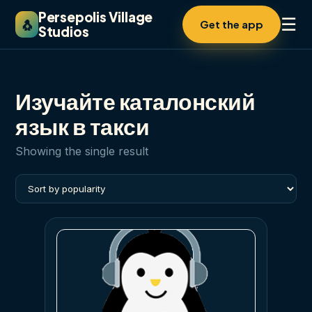
Persepolis Village
☰
🐧
Get the app
Studios
Изучайте каталонский
язык в такси
Showing the single result