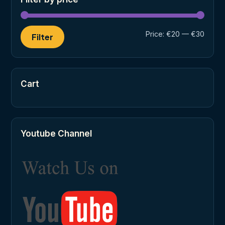
Min
Max
Price:
€20
—
€30
Filter
price
price
Cart
Youtube Channel