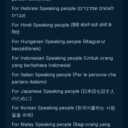
For Hebrew Speaking people (לאנשים שמדברים
עברית)
For Hindi Speaking people (हिंदी बोलने वाले लोगों के
लिए)
For Hungarian Speaking people (Magyarul
beszélőknek)
For Indonesian Speaking people (Untuk orang
yang berbahasa Indonesia)
For Italian Speaking people (Per le persone che
parlano italiano)
For Japanese Speaking people (日本語を話す人
のために)
For Korean Speaking people (한국어를하는 사람
들을 위해)
For Malay Speaking people (Bagi orang yang