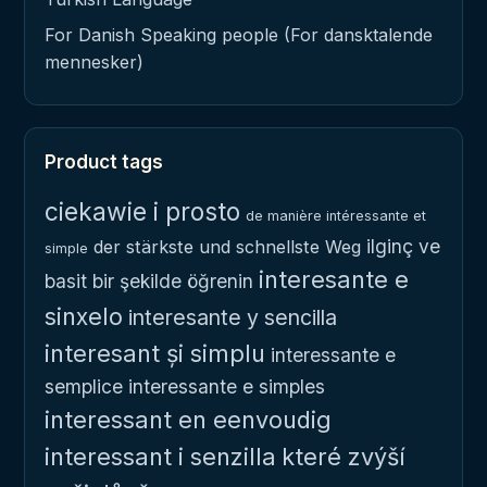
For Danish Speaking people (For dansktalende
mennesker)
Product tags
ciekawie i prosto
de manière intéressante et
ilginç ve
der stärkste und schnellste Weg
simple
interesante e
basit bir şekilde öğrenin
sinxelo
interesante y sencilla
interesant și simplu
interessante e
semplice
interessante e simples
interessant en eenvoudig
interessant i senzilla
které zvýší