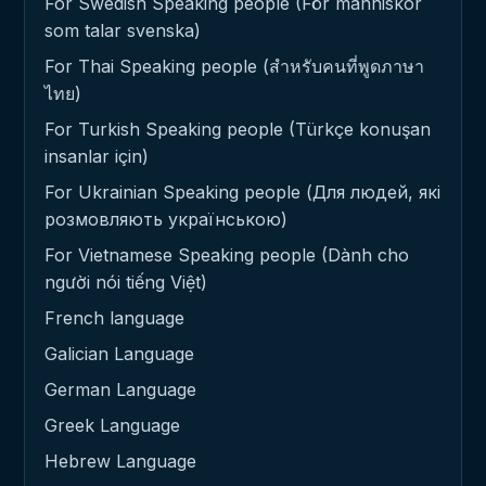
For Swedish Speaking people (För människor
som talar svenska)
For Thai Speaking people (สำหรับคนที่พูดภาษา
ไทย)
For Turkish Speaking people (Türkçe konuşan
insanlar için)
For Ukrainian Speaking people (Для людей, які
розмовляють українською)
For Vietnamese Speaking people (Dành cho
người nói tiếng Việt)
French language
Galician Language
German Language
Greek Language
Hebrew Language