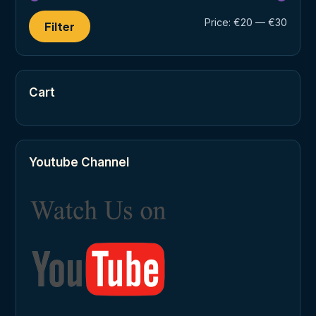
Min
Max
Price:
€20
—
€30
Filter
price
price
Cart
Youtube Channel