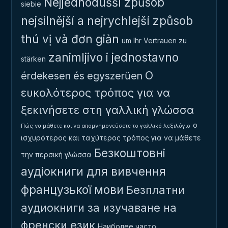
Nejjednodušší způsob
siebie
nejsilnější a nejrychlejší způsob
thú vị và đơn giản
um Ihr Vertrauen zu
zanimljivo i jednostavno
stärken
Ο
érdekesen és egyszerűen
ευκολότερος τρόπος για να
ξεκινήσετε στη γαλλική γλώσσα
ο
Πώς να μάθετε και να απομνημονεύσετε το γαλλικό λεξιλόγιο
ισχυρότερος και ταχύτερος τρόπος για να μάθετε
Безкоштовні
την περσική γλώσσα
аудіокниги для вивчення
французької мови
Безплатни
аудиокниги за изучаване на
френски език
Наиболее часто