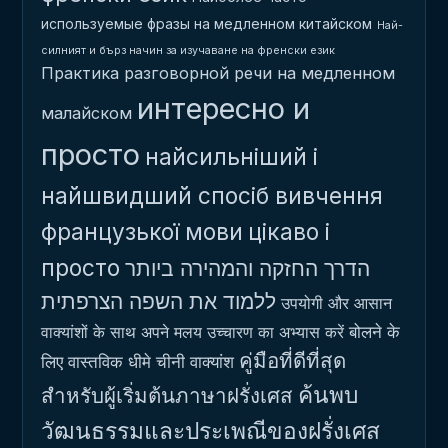
используемые фразы на медленном китайском
Най-
силният и бърз начин за изучаване на френски език
Практика разговорной речи на медленном
интересно и
малайском
просто
найсильніший і
найшвидший спосіб вивчення
французької мови
цікаво і
просто
הדרך החזקה והמהירה ביותר
ללמוד את השפה הצרפתית
उपयोगी और आसान
बोलने के
वाक्यांशों के साथ अपने मलय उच्चारण का अभ्यास करें
คู่มือที่ดีที่สุด
लिए वास्तविक धीमे चीनी वाक्यांश
ค้นพบ
สำหรับผู้เริ่มต้นภาษาฝรั่งเศส
วัฒนธรรมและประเพณีของฝรั่งเศส