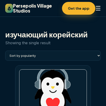
Persepolis Village
☰
🐧
Get the app
Studios
изучающий корейский
Showing the single result