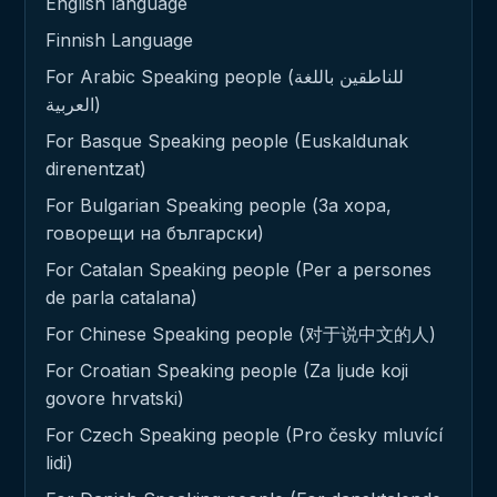
English language
Finnish Language
For Arabic Speaking people (للناطقين باللغة
العربية)
For Basque Speaking people (Euskaldunak
direnentzat)
For Bulgarian Speaking people (За хора,
говорещи на български)
For Catalan Speaking people (Per a persones
de parla catalana)
For Chinese Speaking people (对于说中文的人)
For Croatian Speaking people (Za ljude koji
govore hrvatski)
For Czech Speaking people (Pro česky mluvící
lidi)