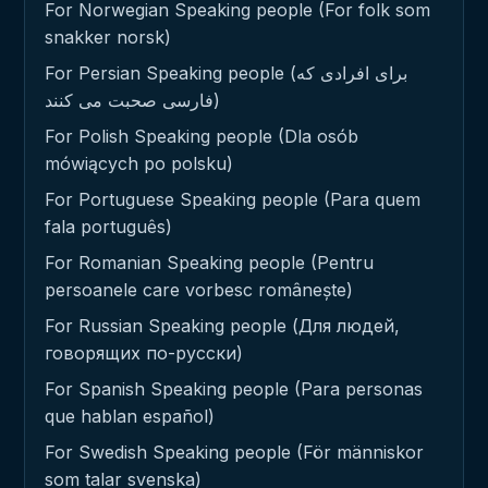
For Norwegian Speaking people (For folk som
snakker norsk)
For Persian Speaking people (برای افرادی که
فارسی صحبت می کنند)
For Polish Speaking people (Dla osób
mówiących po polsku)
For Portuguese Speaking people (Para quem
fala português)
For Romanian Speaking people (Pentru
persoanele care vorbesc românește)
For Russian Speaking people (Для людей,
говорящих по-русски)
For Spanish Speaking people (Para personas
que hablan español)
For Swedish Speaking people (För människor
som talar svenska)