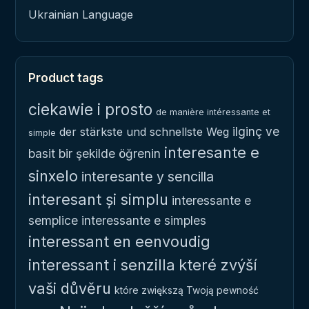
Ukrainian Language
Product tags
ciekawie i prosto
de manière intéressante et
ilginç ve
der stärkste und schnellste Weg
simple
interesante e
basit bir şekilde öğrenin
sinxelo
interesante y sencilla
interesant și simplu
interessante e
semplice
interessante e simples
interessant en eenvoudig
interessant i senzilla
které zvýší
vaši důvěru
które zwiększą Twoją pewność