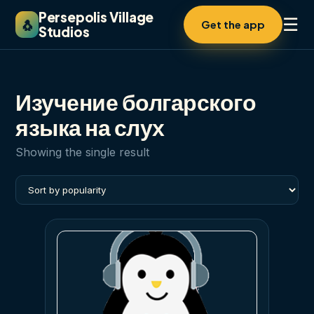
Persepolis Village
☰
🐧
Get the app
Studios
Изучение болгарского
языка на слух
Showing the single result