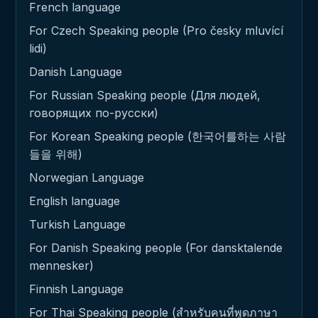
French language
For Czech Speaking people (Pro česky mluvící
lidi)
Danish Language
For Russian Speaking people (Для людей,
говорящих по-русски)
For Korean Speaking people (한국어를하는 사람
들을 위해)
Norwegian Language
English language
Turkish Language
For Danish Speaking people (For dansktalende
mennesker)
Finnish Language
For Thai Speaking people (สำหรับคนที่พูดภาษา