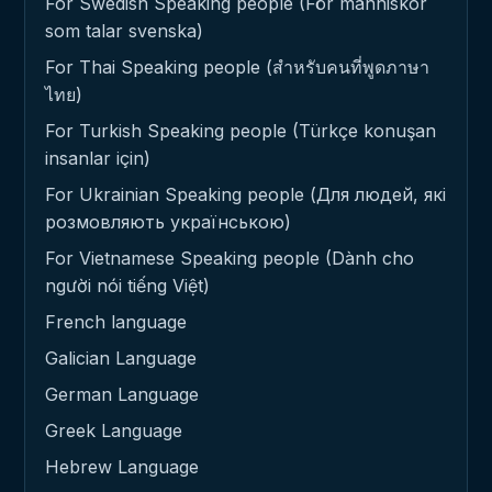
For Swedish Speaking people (För människor
som talar svenska)
For Thai Speaking people (สำหรับคนที่พูดภาษา
ไทย)
For Turkish Speaking people (Türkçe konuşan
insanlar için)
For Ukrainian Speaking people (Для людей, які
розмовляють українською)
For Vietnamese Speaking people (Dành cho
người nói tiếng Việt)
French language
Galician Language
German Language
Greek Language
Hebrew Language