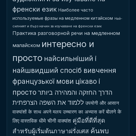
френски език
Наиболее часто
используемые фразы на медленном китайском
Най-
силният и бърз начин за изучаване на френски език
Практика разговорной речи на медленном
интересно и
малайском
просто
найсильніший і
найшвидший спосіб вивчення
французької мови
цікаво і
просто
הדרך החזקה והמהירה ביותר
ללמוד את השפה הצרפתית
उपयोगी और आसान
बोलने के
वाक्यांशों के साथ अपने मलय उच्चारण का अभ्यास करें
คู่มือที่ดีที่สุด
लिए वास्तविक धीमे चीनी वाक्यांश
ค้นพบ
สำหรับผู้เริ่มต้นภาษาฝรั่งเศส