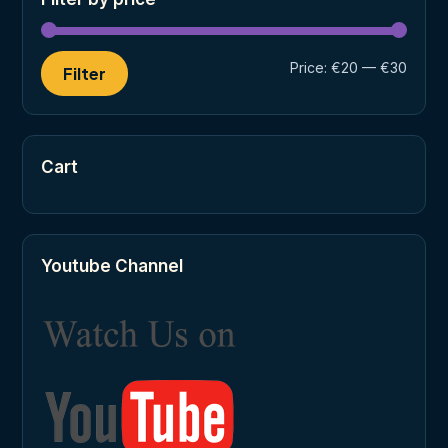
Min
Max
Price:
€20
—
€30
Filter
price
price
Cart
Youtube Channel