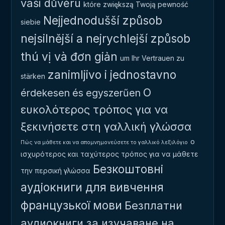
vaši důvěru
które zwiększą Twoją pewność
Nejjednodušší způsob
siebie
nejsilnější a nejrychlejší způsob
thú vị và đơn giản
um Ihr Vertrauen zu
zanimljivo i jednostavno
stärken
Ο
érdekesen és egyszerűen
ευκολότερος τρόπος για να
ξεκινήσετε στη γαλλική γλώσσα
ο
Πώς να μάθετε και να απομνημονεύσετε το γαλλικό λεξιλόγιο
ισχυρότερος και ταχύτερος τρόπος για να μάθετε
Безкоштовні
την περσική γλώσσα
аудіокниги для вивчення
французької мови
Безплатни
аудиокниги за изучаване на