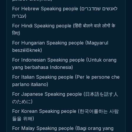
For Hebrew Speaking people (לאנשים שמדברים
עברית)
For Hindi Speaking people (हिंदी बोलने वाले लोगों के
लिए)
For Hungarian Speaking people (Magyarul
beszélőknek)
For Indonesian Speaking people (Untuk orang
yang berbahasa Indonesia)
For Italian Speaking people (Per le persone che
parlano italiano)
For Japanese Speaking people (日本語を話す人
のために)
For Korean Speaking people (한국어를하는 사람
들을 위해)
For Malay Speaking people (Bagi orang yang