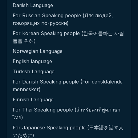
Danish Language
For Russian Speaking people (Для людей,
говорящих по-русски)
For Korean Speaking people (한국어를하는 사람
들을 위해)
Norwegian Language
English language
Turkish Language
For Danish Speaking people (For dansktalende
mennesker)
Finnish Language
For Thai Speaking people (สำหรับคนที่พูดภาษา
ไทย)
For Japanese Speaking people (日本語を話す人
のために)