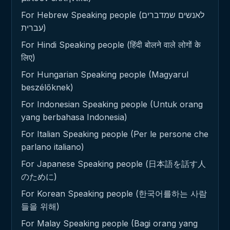
For Hebrew Speaking people (לאנשים שמדברים
עברית)
For Hindi Speaking people (हिंदी बोलने वाले लोगों के
लिए)
For Hungarian Speaking people (Magyarul
beszélőknek)
For Indonesian Speaking people (Untuk orang
yang berbahasa Indonesia)
For Italian Speaking people (Per le persone che
parlano italiano)
For Japanese Speaking people (日本語を話す人
のために)
For Korean Speaking people (한국어를하는 사람
들을 위해)
For Malay Speaking people (Bagi orang yang