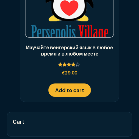
Изучайте венгерский язык в любое
время и в любом месте
Rated
€
29,00
4.00
out of 5
Add to cart
Cart