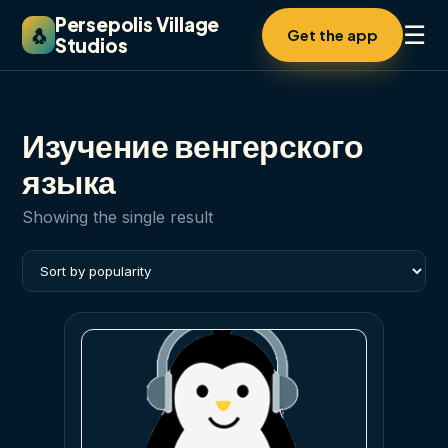
Persepolis Village
☰
🐧
Get the app
Studios
Изучение венгерского
языка
Showing the single result