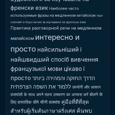
френски език
Наиболее часто
используемые фразы на медленном китайском
Най-
силният и бърз начин за изучаване на френски език
Практика разговорной речи на медленном
интересно и
малайском
просто
найсильніший і
найшвидший спосіб вивчення
французької мови
цікаво і
просто
הדרך החזקה והמהירה ביותר
ללמוד את השפה הצרפתית
उपयोगी और आसान
बोलने के
वाक्यांशों के साथ अपने मलय उच्चारण का अभ्यास करें
คู่มือที่ดีที่สุด
लिए वास्तविक धीमे चीनी वाक्यांश
ค้นพบ
สำหรับผู้เริ่มต้นภาษาฝรั่งเศส