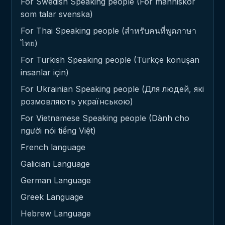
For Swedish Speaking people (För människor
som talar svenska)
For Thai Speaking people (สำหรับคนที่พูดภาษา
ไทย)
For Turkish Speaking people (Türkçe konuşan
insanlar için)
For Ukrainian Speaking people (Для людей, які
розмовляють українською)
For Vietnamese Speaking people (Dành cho
người nói tiếng Việt)
French language
Galician Language
German Language
Greek Language
Hebrew Language