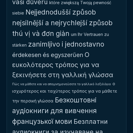
vaši důvěru
które zwiększą Twoją pewność
Nejjednodušší způsob
siebie
nejsilnější a nejrychlejší způsob
thú vị và đơn giản
um Ihr Vertrauen zu
zanimljivo i jednostavno
stärken
Ο
érdekesen és egyszerűen
ευκολότερος τρόπος για να
ξεκινήσετε στη γαλλική γλώσσα
ο
Πώς να μάθετε και να απομνημονεύσετε το γαλλικό λεξιλόγιο
ισχυρότερος και ταχύτερος τρόπος για να μάθετε
Безкоштовні
την περσική γλώσσα
аудіокниги для вивчення
французької мови
Безплатни
аудиокниги за изучаване на