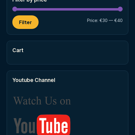
Min
Max
Price:
€30
—
€40
Filter
price
price
Cart
Youtube Channel