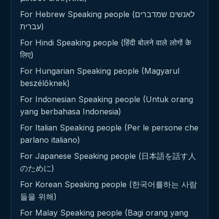
For Hebrew Speaking people (לאנשים שמדברים
עברית)
For Hindi Speaking people (हिंदी बोलने वाले लोगों के
लिए)
For Hungarian Speaking people (Magyarul
beszélőknek)
For Indonesian Speaking people (Untuk orang
yang berbahasa Indonesia)
For Italian Speaking people (Per le persone che
parlano italiano)
For Japanese Speaking people (日本語を話す人
のために)
For Korean Speaking people (한국어를하는 사람
들을 위해)
For Malay Speaking people (Bagi orang yang