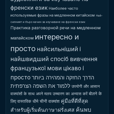
френски език
Наиболее часто
используемые фразы на медленном китайском
Най-
силният и бърз начин за изучаване на френски език
Практика разговорной речи на медленном
интересно и
малайском
просто
найсильніший і
найшвидший спосіб вивчення
французької мови
цікаво і
просто
הדרך החזקה והמהירה ביותר
ללמוד את השפה הצרפתית
उपयोगी और आसान
बोलने के
वाक्यांशों के साथ अपने मलय उच्चारण का अभ्यास करें
คู่มือที่ดีที่สุด
लिए वास्तविक धीमे चीनी वाक्यांश
ค้นพบ
สำหรับผู้เริ่มต้นภาษาฝรั่งเศส