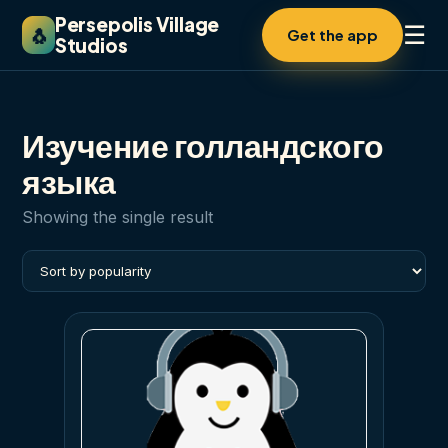
Persepolis Village
☰
🐧
Get the app
Studios
Изучение голландского
языка
Showing the single result