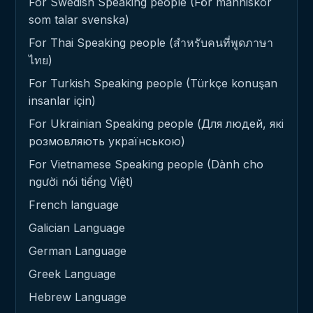
For Swedish Speaking people (För människor
som talar svenska)
For Thai Speaking people (สำหรับคนที่พูดภาษา
ไทย)
For Turkish Speaking people (Türkçe konuşan
insanlar için)
For Ukrainian Speaking people (Для людей, які
розмовляють українською)
For Vietnamese Speaking people (Dành cho
người nói tiếng Việt)
French language
Galician Language
German Language
Greek Language
Hebrew Language