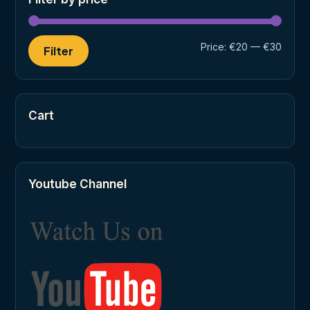
Min
Max
Price:
€20
—
€30
Filter
price
price
Cart
Youtube Channel