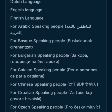
Dutch Language
English language
Finnish Language
For Arabic Speaking people (للناطقين باللغة
العربية)
For Basque Speaking people (Euskaldunak
direnentzat)
For Bulgarian Speaking people (За хора,
говорещи на български)
For Catalan Speaking people (Per a persones
de parla catalana)
For Chinese Speaking people (对于说中文的人)
For Croatian Speaking people (Za ljude koji
govore hrvatski)
For Czech Speaking people (Pro česky mluvící