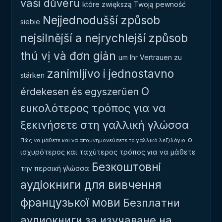
vaši důvěru
które zwiększą Twoją pewność
Nejjednodušší způsob
siebie
nejsilnější a nejrychlejší způsob
thú vị và đơn giản
um Ihr Vertrauen zu
zanimljivo i jednostavno
stärken
Ο
érdekesen és egyszerűen
ευκολότερος τρόπος για να
ξεκινήσετε στη γαλλική γλώσσα
ο
Πώς να μάθετε και να απομνημονεύσετε το γαλλικό λεξιλόγιο
ισχυρότερος και ταχύτερος τρόπος για να μάθετε
Безкоштовні
την περσική γλώσσα
аудіокниги для вивчення
французької мови
Безплатни
аудиокниги за изучаване на