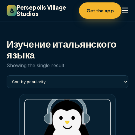
Persepolis Village
☰
🐧
Get the app
Studios
Изучение итальянского
языка
Showing the single result