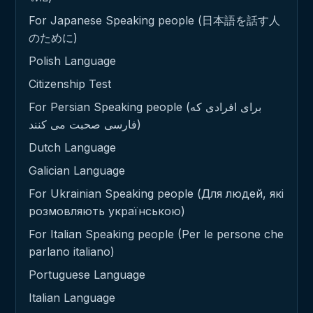
For Japanese Speaking people (日本語を話す人
のために)
Polish Language
Citizenship Test
For Persian Speaking people (برای افرادی که
فارسی صحبت می کنند)
Dutch Language
Galician Language
For Ukrainian Speaking people (Для людей, які
розмовляють українською)
For Italian Speaking people (Per le persone che
parlano italiano)
Portuguese Language
Italian Language