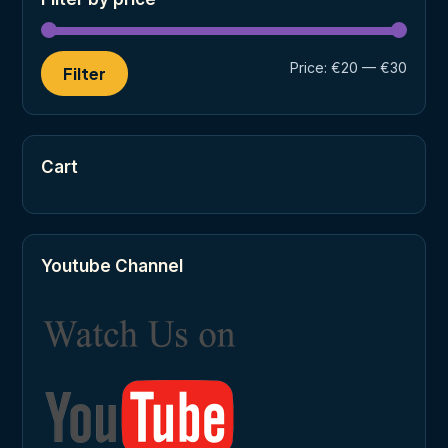
Min
Max
Price:
€20
—
€30
Filter
price
price
Cart
Youtube Channel