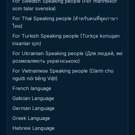
For Swedish Speaking people (För människor
som talar svenska)
For Thai Speaking people (สำหรับคนที่พูดภาษา
ไทย)
For Turkish Speaking people (Türkçe konuşan
insanlar için)
For Ukrainian Speaking people (Для людей, які
розмовляють українською)
For Vietnamese Speaking people (Dành cho
người nói tiếng Việt)
French language
Galician Language
German Language
Greek Language
Hebrew Language