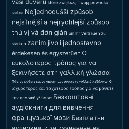
vaši důvěru
które zwiększą Twoją pewność
Nejjednodušší způsob
siebie
nejsilnější a nejrychlejší způsob
thú vị và đơn giản
um Ihr Vertrauen zu
zanimljivo i jednostavno
stärken
Ο
érdekesen és egyszerűen
ευκολότερος τρόπος για να
ξεκινήσετε στη γαλλική γλώσσα
ο
Πώς να μάθετε και να απομνημονεύσετε το γαλλικό λεξιλόγιο
ισχυρότερος και ταχύτερος τρόπος για να μάθετε
Безкоштовні
την περσική γλώσσα
аудіокниги для вивчення
французької мови
Безплатни
аудиокниги за изучаване на