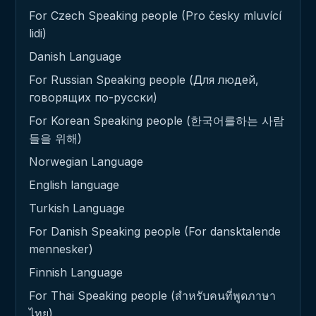
For Czech Speaking people (Pro česky mluvící
lidi)
Danish Language
For Russian Speaking people (Для людей,
говорящих по-русски)
For Korean Speaking people (한국어를하는 사람
들을 위해)
Norwegian Language
English language
Turkish Language
For Danish Speaking people (For dansktalende
mennesker)
Finnish Language
For Thai Speaking people (สำหรับคนที่พูดภาษา
ไทย)