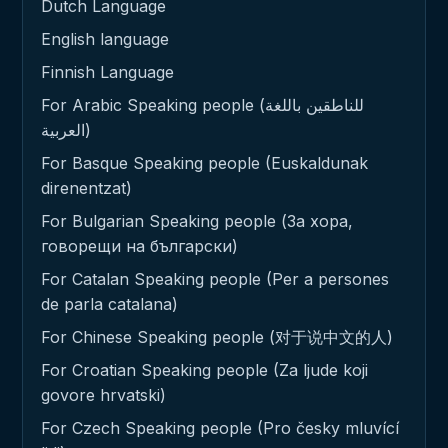
Dutch Language
English language
Finnish Language
For Arabic Speaking people (للناطقين باللغة
العربية)
For Basque Speaking people (Euskaldunak
direnentzat)
For Bulgarian Speaking people (За хора,
говорещи на български)
For Catalan Speaking people (Per a persones
de parla catalana)
For Chinese Speaking people (对于说中文的人)
For Croatian Speaking people (Za ljude koji
govore hrvatski)
For Czech Speaking people (Pro česky mluvící