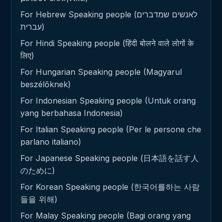
For Hebrew Speaking people (לאנשים שמדברים
עברית)
For Hindi Speaking people (हिंदी बोलने वाले लोगों के
लिए)
For Hungarian Speaking people (Magyarul
beszélőknek)
For Indonesian Speaking people (Untuk orang
yang berbahasa Indonesia)
For Italian Speaking people (Per le persone che
parlano italiano)
For Japanese Speaking people (日本語を話す人
のために)
For Korean Speaking people (한국어를하는 사람
들을 위해)
For Malay Speaking people (Bagi orang yang