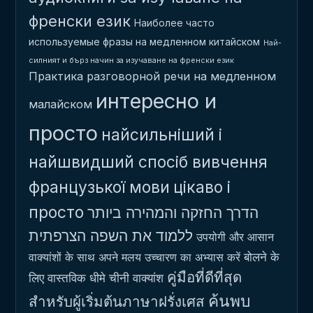
френски език
Наиболее часто
используемые фразы на медленном китайском
Най-
силният и бърз начин за изучаване на френски език
Практика разговорной речи на медленном
интересно и
малайском
просто
найсильніший і
найшвидший спосіб вивчення
французької мови
цікаво і
просто
הדרך החזקה והמהירה ביותר
ללמוד את השפה הצרפתית
उपयोगी और आसान
बोलने के
वाक्यांशों के साथ अपने मलय उच्चारण का अभ्यास करें
คู่มือที่ดีที่สุด
लिए वास्तविक धीमे चीनी वाक्यांश
ค้นพบ
สำหรับผู้เริ่มต้นภาษาฝรั่งเศส