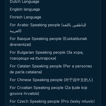
Dutch Language
English language
Finnish Language
For Arabic Speaking people (للناطقين باللغة
العربية)
For Basque Speaking people (Euskaldunak
direnentzat)
For Bulgarian Speaking people (За хора,
говорещи на български)
For Catalan Speaking people (Per a persones
de parla catalana)
For Chinese Speaking people (对于说中文的人)
For Croatian Speaking people (Za ljude koji
govore hrvatski)
For Czech Speaking people (Pro česky mluvící