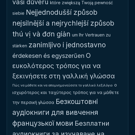
vaši důvěru
które zwiększą Twoją pewność
Nejjednodušší způsob
siebie
nejsilnější a nejrychlejší způsob
thú vị và đơn giản
um Ihr Vertrauen zu
zanimljivo i jednostavno
stärken
Ο
érdekesen és egyszerűen
ευκολότερος τρόπος για να
ξεκινήσετε στη γαλλική γλώσσα
ο
Πώς να μάθετε και να απομνημονεύσετε το γαλλικό λεξιλόγιο
ισχυρότερος και ταχύτερος τρόπος για να μάθετε
Безкоштовні
την περσική γλώσσα
аудіокниги для вивчення
французької мови
Безплатни
аудиокниги за изучаване на