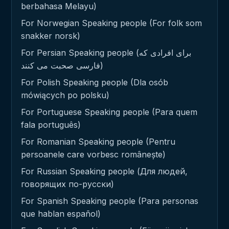
berbahasa Melayu)
For Norwegian Speaking people (For folk som
snakker norsk)
For Persian Speaking people (برای افرادی که
فارسی صحبت می کنند)
For Polish Speaking people (Dla osób
mówiących po polsku)
For Portuguese Speaking people (Para quem
fala português)
For Romanian Speaking people (Pentru
persoanele care vorbesc românește)
For Russian Speaking people (Для людей,
говорящих по-русски)
For Spanish Speaking people (Para personas
que hablan español)