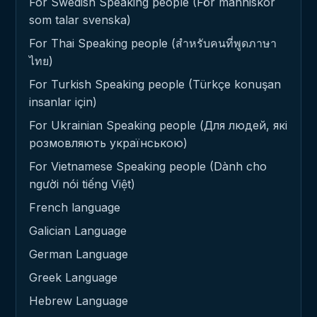
For Swedish Speaking people (För människor
som talar svenska)
For Thai Speaking people (สำหรับคนที่พูดภาษา
ไทย)
For Turkish Speaking people (Türkçe konuşan
insanlar için)
For Ukrainian Speaking people (Для людей, які
розмовляють українською)
For Vietnamese Speaking people (Dành cho
người nói tiếng Việt)
French language
Galician Language
German Language
Greek Language
Hebrew Language