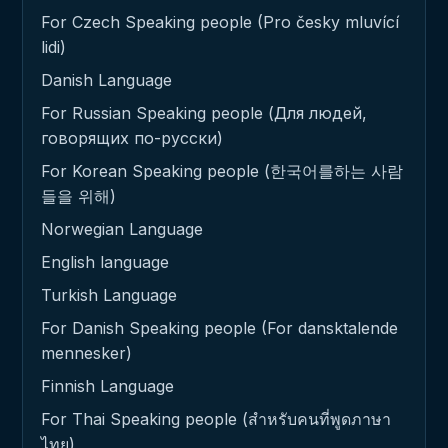
For Czech Speaking people (Pro česky mluvící
lidi)
Danish Language
For Russian Speaking people (Для людей,
говорящих по-русски)
For Korean Speaking people (한국어를하는 사람
들을 위해)
Norwegian Language
English language
Turkish Language
For Danish Speaking people (For dansktalende
mennesker)
Finnish Language
For Thai Speaking people (สำหรับคนที่พูดภาษา
ไทย)