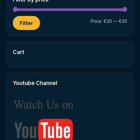
Min
Max
Price:
€20
—
€30
Filter
price
price
Cart
Youtube Channel