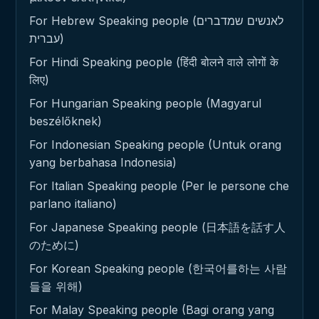
For Hebrew Speaking people (לאנשים שמדברים
עברית)
For Hindi Speaking people (हिंदी बोलने वाले लोगों के
लिए)
For Hungarian Speaking people (Magyarul
beszélőknek)
For Indonesian Speaking people (Untuk orang
yang berbahasa Indonesia)
For Italian Speaking people (Per le persone che
parlano italiano)
For Japanese Speaking people (日本語を話す人
のために)
For Korean Speaking people (한국어를하는 사람
들을 위해)
For Malay Speaking people (Bagi orang yang