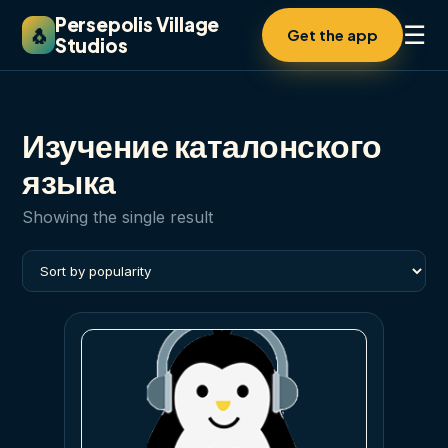
Persepolis Village
☰
🐧
Get the app
Studios
Изучение каталонского
языка
Showing the single result