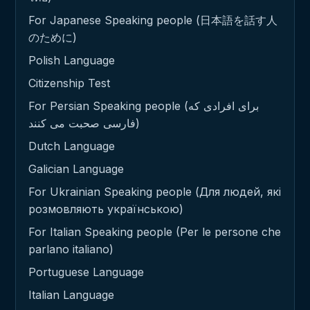
For Japanese Speaking people (日本語を話す人
のために)
Polish Language
Citizenship Test
For Persian Speaking people (برای افرادی که
فارسی صحبت می کنند)
Dutch Language
Galician Language
For Ukrainian Speaking people (Для людей, які
розмовляють українською)
For Italian Speaking people (Per le persone che
parlano italiano)
Portuguese Language
Italian Language