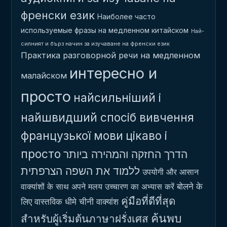
френски език
Наиболее часто
используемые фразы на медленном китайском
Най-
силният и бърз начин за изучаване на френски език
Практика разговорной речи на медленном
интересно и
малайском
просто
найсильніший і
найшвидший спосіб вивчення
французької мови
цікаво і
просто
הדרך החזקה והמהירה ביותר
ללמוד את השפה הצרפתית
उपयोगी और आसान
बोलने के
वाक्यांशों के साथ अपने मलय उच्चारण का अभ्यास करें
คู่มือที่ดีที่สุด
लिए वास्तविक धीमे चीनी वाक्यांश
ค้นพบ
สำหรับผู้เริ่มต้นภาษาฝรั่งเศส