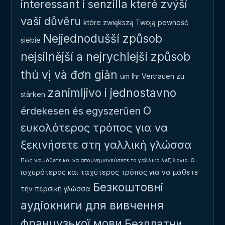
interessant i senzilla
které zvýší
vaši důvěru
które zwiększą Twoją pewność
Nejjednodušší způsob
siebie
nejsilnější a nejrychlejší způsob
thú vị và đơn giản
um Ihr Vertrauen zu
zanimljivo i jednostavno
stärken
Ο
érdekesen és egyszerűen
ευκολότερος τρόπος για να
ξεκινήσετε στη γαλλική γλώσσα
ο
Πώς να μάθετε και να απομνημονεύσετε το γαλλικό λεξιλόγιο
ισχυρότερος και ταχύτερος τρόπος για να μάθετε
Безкоштовні
την περσική γλώσσα
аудіокниги для вивчення
французької мови
Безплатни