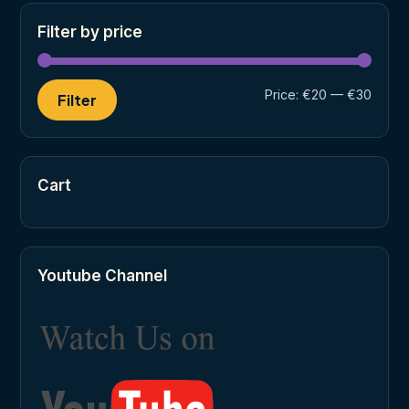
Filter by price
Min
Max
Price:
€20
—
€30
Filter
price
price
Cart
Youtube Channel