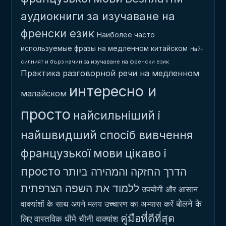
аудиокниги за изучаване на
френски език
Наиболее часто
используемые фразы на медленном китайском
Най-
силният и бърз начин за изучаване на френски език
Практика разговорной речи на медленном
интересно и
малайском
просто
найсильніший і
найшвидший спосіб вивчення
французької мови
цікаво і
просто
הדרך החזקה והמהירה ביותר
ללמוד את השפה הצרפתית
उपयोगी और आसान
बोलने के
वाक्यांशों के साथ अपने मलय उच्चारण का अभ्यास करें
คู่มือที่ดีที่สุด
लिए वास्तविक धीमे चीनी वाक्यांश