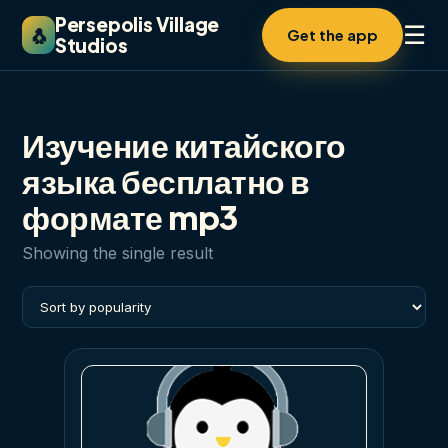
Persepolis Village
☰
🐧
Get the app
Studios
Изучение китайского
языка бесплатно в
формате mp3
Showing the single result