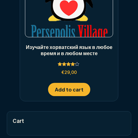
Изучайте хорватский язык в любое
время и в любом месте
Rated
€
29,00
4.00
out of 5
Add to cart
Cart