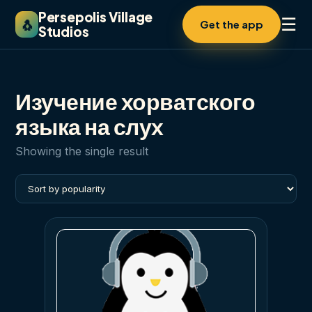
Persepolis Village
☰
🐧
Get the app
Studios
Изучение хорватского
языка на слух
Showing the single result