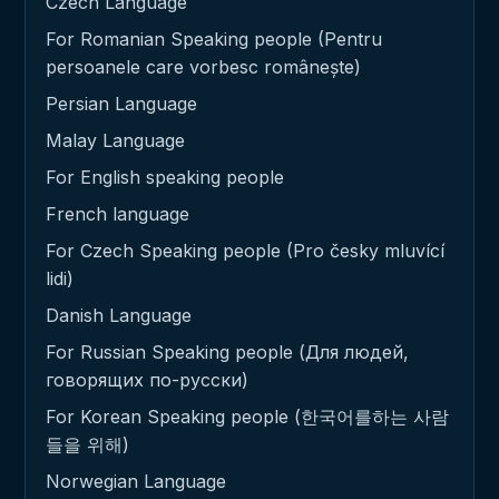
Czech Language
For Romanian Speaking people (Pentru
persoanele care vorbesc românește)
Persian Language
Malay Language
For English speaking people
French language
For Czech Speaking people (Pro česky mluvící
lidi)
Danish Language
For Russian Speaking people (Для людей,
говорящих по-русски)
For Korean Speaking people (한국어를하는 사람
들을 위해)
Norwegian Language