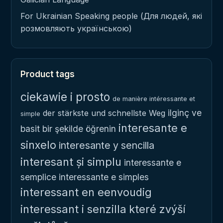
For Ukrainian Speaking people (Для людей, які
розмовляють українською)
Product tags
ciekawie i prosto
de manière intéressante et
ilginç ve
der stärkste und schnellste Weg
simple
interesante e
basit bir şekilde öğrenin
sinxelo
interesante y sencilla
interesant și simplu
interessante e
semplice
interessante e simples
interessant en eenvoudig
interessant i senzilla
které zvýší