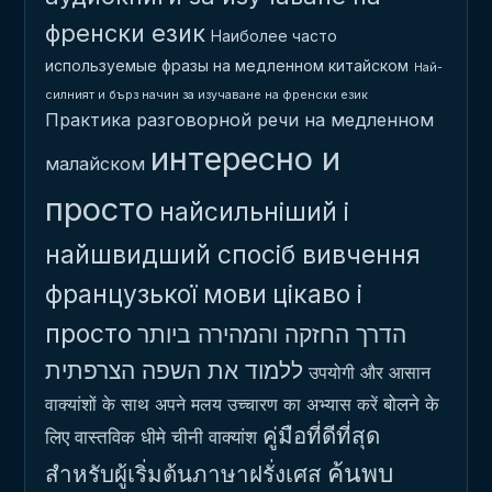
френски език
Наиболее часто
используемые фразы на медленном китайском
Най-
силният и бърз начин за изучаване на френски език
Практика разговорной речи на медленном
интересно и
малайском
просто
найсильніший і
найшвидший спосіб вивчення
французької мови
цікаво і
просто
הדרך החזקה והמהירה ביותר
ללמוד את השפה הצרפתית
उपयोगी और आसान
बोलने के
वाक्यांशों के साथ अपने मलय उच्चारण का अभ्यास करें
คู่มือที่ดีที่สุด
लिए वास्तविक धीमे चीनी वाक्यांश
ค้นพบ
สำหรับผู้เริ่มต้นภาษาฝรั่งเศส