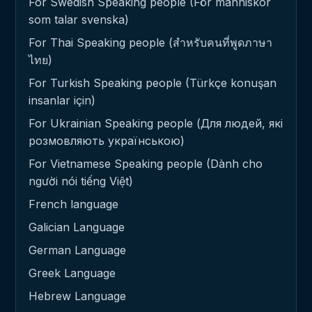
For Swedish Speaking people (För människor
som talar svenska)
For Thai Speaking people (สำหรับคนที่พูดภาษา
ไทย)
For Turkish Speaking people (Türkçe konuşan
insanlar için)
For Ukrainian Speaking people (Для людей, які
розмовляють українською)
For Vietnamese Speaking people (Dành cho
người nói tiếng Việt)
French language
Galician Language
German Language
Greek Language
Hebrew Language