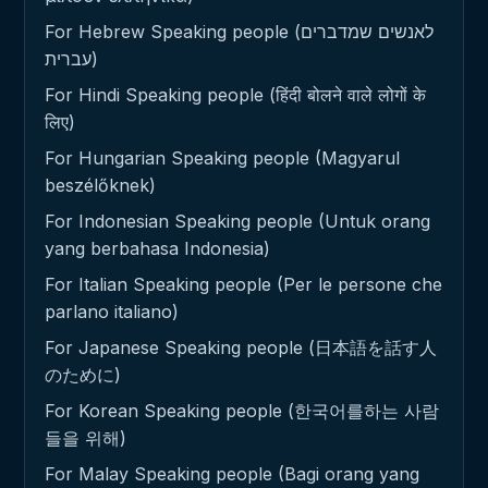
For Hebrew Speaking people (לאנשים שמדברים
עברית)
For Hindi Speaking people (हिंदी बोलने वाले लोगों के
लिए)
For Hungarian Speaking people (Magyarul
beszélőknek)
For Indonesian Speaking people (Untuk orang
yang berbahasa Indonesia)
For Italian Speaking people (Per le persone che
parlano italiano)
For Japanese Speaking people (日本語を話す人
のために)
For Korean Speaking people (한국어를하는 사람
들을 위해)
For Malay Speaking people (Bagi orang yang