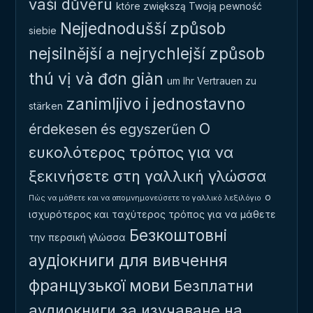
vaši důvěru
które zwiększą Twoją pewność
Nejjednodušší způsob
siebie
nejsilnější a nejrychlejší způsob
thú vị và đơn giản
um Ihr Vertrauen zu
zanimljivo i jednostavno
stärken
Ο
érdekesen és egyszerűen
ευκολότερος τρόπος για να
ξεκινήσετε στη γαλλική γλώσσα
ο
Πώς να μάθετε και να απομνημονεύσετε το γαλλικό λεξιλόγιο
ισχυρότερος και ταχύτερος τρόπος για να μάθετε
Безкоштовні
την περσική γλώσσα
аудіокниги для вивчення
французької мови
Безплатни
аудиокниги за изучаване на