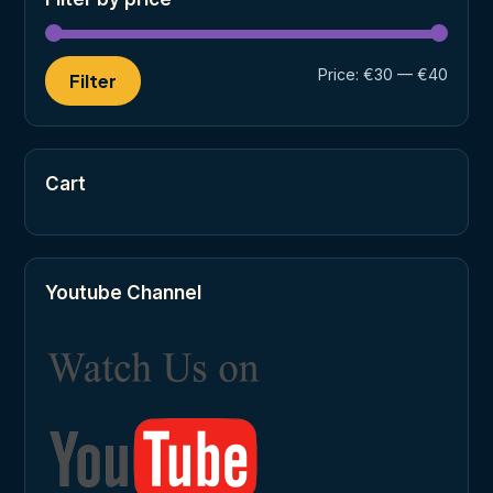
Min
Max
Price:
€30
—
€40
Filter
price
price
Cart
Youtube Channel