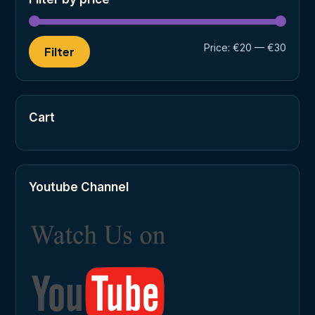
Min
Max
Price:
€20
—
€30
Filter
price
price
Cart
Youtube Channel