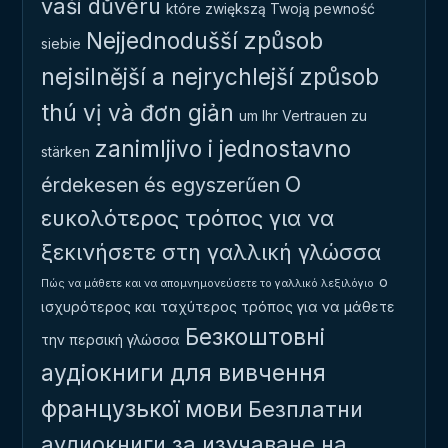
vaši důvěru
które zwiększą Twoją pewność
Nejjednodušší způsob
siebie
nejsilnější a nejrychlejší způsob
thú vị và đơn giản
um Ihr Vertrauen zu
zanimljivo i jednostavno
stärken
Ο
érdekesen és egyszerűen
ευκολότερος τρόπος για να
ξεκινήσετε στη γαλλική γλώσσα
ο
Πώς να μάθετε και να απομνημονεύσετε το γαλλικό λεξιλόγιο
ισχυρότερος και ταχύτερος τρόπος για να μάθετε
Безкоштовні
την περσική γλώσσα
аудіокниги для вивчення
французької мови
Безплатни
аудиокниги за изучаване на