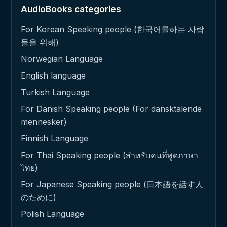
AudioBooks categories
For Korean Speaking people (한국어를하는 사람
들을 위해)
Norwegian Language
English language
Turkish Language
For Danish Speaking people (For dansktalende
mennesker)
Finnish Language
For Thai Speaking people (สำหรับคนที่พูดภาษา
ไทย)
For Japanese Speaking people (日本語を話す人
のために)
Polish Language