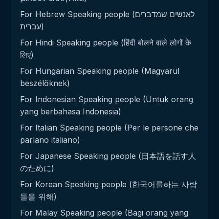
For Hebrew Speaking people (לאנשים שמדברים
עברית)
For Hindi Speaking people (हिंदी बोलने वाले लोगों के
लिए)
For Hungarian Speaking people (Magyarul
beszélőknek)
For Indonesian Speaking people (Untuk orang
yang berbahasa Indonesia)
For Italian Speaking people (Per le persone che
parlano italiano)
For Japanese Speaking people (日本語を話す人
のために)
For Korean Speaking people (한국어를하는 사람
들을 위해)
For Malay Speaking people (Bagi orang yang