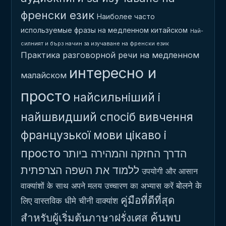
френски език
Наиболее часто
используемые фразы на медленном китайском
Най-
силният и бърз начин за изучаване на френски език
Практика разговорной речи на медленном
интересно и
малайском
просто
найсильніший і
найшвидший спосіб вивчення
французької мови
цікаво і
просто
הדרך החזקה והמהירה ביותר
ללמוד את השפה הצרפתית
उपयोगी और आसान
बोलने के
वाक्यांशों के साथ अपने मलय उच्चारण का अभ्यास करें
คู่มือที่ดีที่สุด
लिए वास्तविक धीमे चीनी वाक्यांश
ค้นพบ
สำหรับผู้เริ่มต้นภาษาฝรั่งเศส