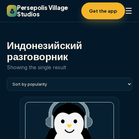
Persepolis Village
☰
🐧
Get the app
Studios
Индонезийский
разговорник
Showing the single result