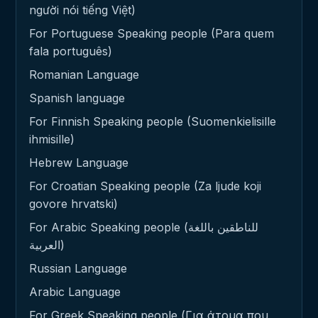
người nói tiếng Việt)
For Portuguese Speaking people (Para quem
fala português)
Romanian Language
Spanish language
For Finnish Speaking people (Suomenkielisille
ihmisille)
Hebrew Language
For Croatian Speaking people (Za ljude koji
govore hrvatski)
For Arabic Speaking people (للناطقين باللغة
العربية)
Russian Language
Arabic Language
For Greek Speaking people (Για άτομα που