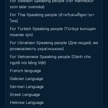
For Swedish Speaking people (För människor
som talar svenska)
For Thai Speaking people (สำหรับคนที่พูดภาษา
ไทย)
For Turkish Speaking people (Türkçe konuşan
insanlar için)
For Ukrainian Speaking people (Для людей, які
розмовляють українською)
For Vietnamese Speaking people (Dành cho
người nói tiếng Việt)
French language
Galician Language
German Language
Greek Language
Hebrew Language