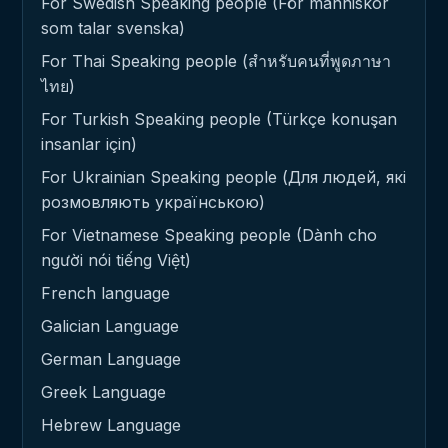
For Swedish Speaking people (För människor
som talar svenska)
For Thai Speaking people (สำหรับคนที่พูดภาษา
ไทย)
For Turkish Speaking people (Türkçe konuşan
insanlar için)
For Ukrainian Speaking people (Для людей, які
розмовляють українською)
For Vietnamese Speaking people (Dành cho
người nói tiếng Việt)
French language
Galician Language
German Language
Greek Language
Hebrew Language