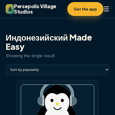
Persepolis Village
☰
🐧
Get the app
Studios
Индонезийский Made
Easy
Showing the single result