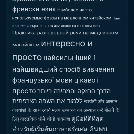
френски език
Наиболее часто
используемые фразы на медленном китайском
Най-
силният и бърз начин за изучаване на френски език
Практика разговорной речи на медленном
интересно и
малайском
просто
найсильніший і
найшвидший спосіб вивчення
французької мови
цікаво і
просто
הדרך החזקה והמהירה ביותר
ללמוד את השפה הצרפתית
उपयोगी और आसान
बोलने के
वाक्यांशों के साथ अपने मलय उच्चारण का अभ्यास करें
คู่มือที่ดีที่สุด
लिए वास्तविक धीमे चीनी वाक्यांश
ค้นพบ
สำหรับผู้เริ่มต้นภาษาฝรั่งเศส