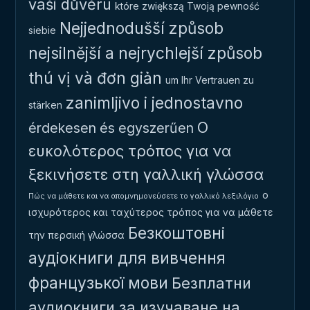
vaši důvěru
które zwiększą Twoją pewność
Nejjednodušší způsob
siebie
nejsilnější a nejrychlejší způsob
thú vị và đơn giản
um Ihr Vertrauen zu
zanimljivo i jednostavno
stärken
Ο
érdekesen és egyszerűen
ευκολότερος τρόπος για να
ξεκινήσετε στη γαλλική γλώσσα
ο
Πώς να μάθετε και να απομνημονεύσετε το γαλλικό λεξιλόγιο
ισχυρότερος και ταχύτερος τρόπος για να μάθετε
Безкоштовні
την περσική γλώσσα
аудіокниги для вивчення
французької мови
Безплатни
аудиокниги за изучаване на