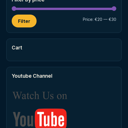
Min
Max
Price:
€20
—
€30
Filter
price
price
Cart
Youtube Channel