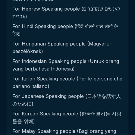
For Hebrew Speaking people (לאנשים שמדברים
עברית)
For Hindi Speaking people (हिंदी बोलने वाले लोगों के
लिए)
For Hungarian Speaking people (Magyarul
beszélőknek)
For Indonesian Speaking people (Untuk orang
yang berbahasa Indonesia)
For Italian Speaking people (Per le persone che
parlano italiano)
For Japanese Speaking people (日本語を話す人
のために)
For Korean Speaking people (한국어를하는 사람
들을 위해)
For Malay Speaking people (Bagi orang yang