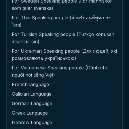
For Swedish Speaking people (För människor
som talar svenska)
For Thai Speaking people (สำหรับคนที่พูดภาษา
ไทย)
For Turkish Speaking people (Türkçe konuşan
insanlar için)
For Ukrainian Speaking people (Для людей, які
розмовляють українською)
For Vietnamese Speaking people (Dành cho
người nói tiếng Việt)
French language
Galician Language
German Language
Greek Language
Hebrew Language