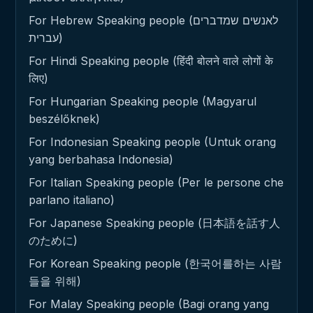
For Hebrew Speaking people (לאנשים שמדברים
עברית)
For Hindi Speaking people (हिंदी बोलने वाले लोगों के
लिए)
For Hungarian Speaking people (Magyarul
beszélőknek)
For Indonesian Speaking people (Untuk orang
yang berbahasa Indonesia)
For Italian Speaking people (Per le persone che
parlano italiano)
For Japanese Speaking people (日本語を話す人
のために)
For Korean Speaking people (한국어를하는 사람
들을 위해)
For Malay Speaking people (Bagi orang yang