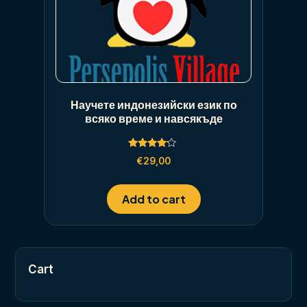
Научете индонезийски език по
всяко време и навсякъде
Rated
€
29,00
4.00
out of 5
Add to cart
Cart