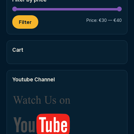
Min
Max
Price:
€30
—
€40
Filter
price
price
Cart
Youtube Channel