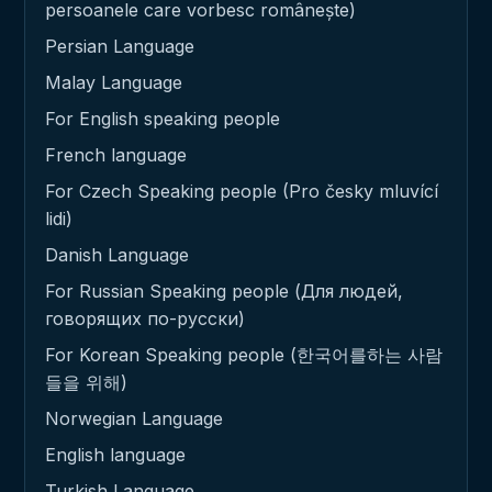
persoanele care vorbesc românește)
Persian Language
Malay Language
For English speaking people
French language
For Czech Speaking people (Pro česky mluvící
lidi)
Danish Language
For Russian Speaking people (Для людей,
говорящих по-русски)
For Korean Speaking people (한국어를하는 사람
들을 위해)
Norwegian Language
English language
Turkish Language