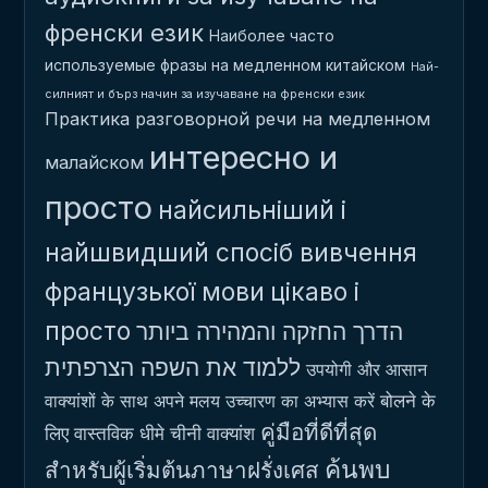
френски език
Наиболее часто
используемые фразы на медленном китайском
Най-
силният и бърз начин за изучаване на френски език
Практика разговорной речи на медленном
интересно и
малайском
просто
найсильніший і
найшвидший спосіб вивчення
французької мови
цікаво і
просто
הדרך החזקה והמהירה ביותר
ללמוד את השפה הצרפתית
उपयोगी और आसान
बोलने के
वाक्यांशों के साथ अपने मलय उच्चारण का अभ्यास करें
คู่มือที่ดีที่สุด
लिए वास्तविक धीमे चीनी वाक्यांश
ค้นพบ
สำหรับผู้เริ่มต้นภาษาฝรั่งเศส