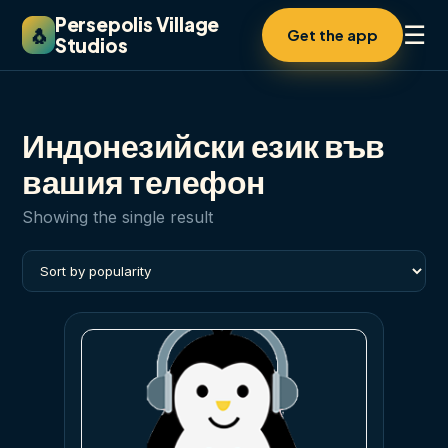
Persepolis Village
☰
🐧
Get the app
Studios
Индонезийски език във
вашия телефон
Showing the single result