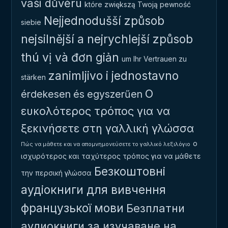
vaši důvěru
które zwiększą Twoją pewność
Nejjednodušší způsob
siebie
nejsilnější a nejrychlejší způsob
thú vị và đơn giản
um Ihr Vertrauen zu
zanimljivo i jednostavno
stärken
Ο
érdekesen és egyszerűen
ευκολότερος τρόπος για να
ξεκινήσετε στη γαλλική γλώσσα
ο
Πώς να μάθετε και να απομνημονεύσετε το γαλλικό λεξιλόγιο
ισχυρότερος και ταχύτερος τρόπος για να μάθετε
Безкоштовні
την περσική γλώσσα
аудіокниги для вивчення
французької мови
Безплатни
аудиокниги за изучаване на