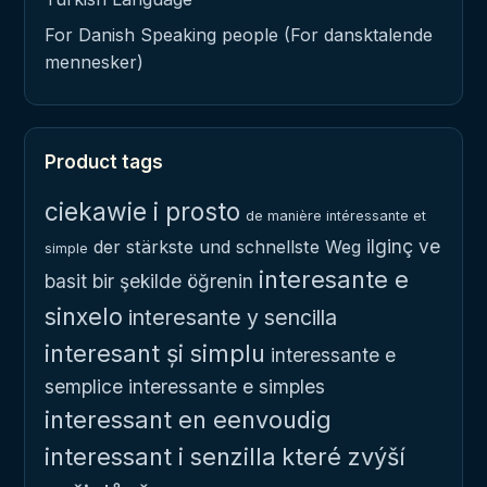
For Danish Speaking people (For dansktalende
mennesker)
Product tags
ciekawie i prosto
de manière intéressante et
ilginç ve
der stärkste und schnellste Weg
simple
interesante e
basit bir şekilde öğrenin
sinxelo
interesante y sencilla
interesant și simplu
interessante e
semplice
interessante e simples
interessant en eenvoudig
interessant i senzilla
které zvýší