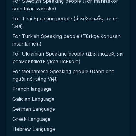
For Swedish Speaking people (För människor
som talar svenska)
For Thai Speaking people (สำหรับคนที่พูดภาษา
ไทย)
For Turkish Speaking people (Türkçe konuşan
insanlar için)
For Ukrainian Speaking people (Для людей, які
розмовляють українською)
For Vietnamese Speaking people (Dành cho
người nói tiếng Việt)
French language
Galician Language
German Language
Greek Language
Hebrew Language