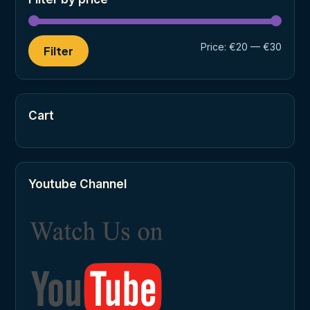
Min
Max
Price:
€20
—
€30
Filter
price
price
Cart
Youtube Channel