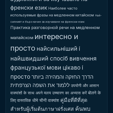
френски език
Наиболее часто
используемые фразы на медленном китайском
Най-
силният и бърз начин за изучаване на френски език
Практика разговорной речи на медленном
интересно и
малайском
просто
найсильніший і
найшвидший спосіб вивчення
французької мови
цікаво і
просто
הדרך החזקה והמהירה ביותר
ללמוד את השפה הצרפתית
उपयोगी और आसान
बोलने के
वाक्यांशों के साथ अपने मलय उच्चारण का अभ्यास करें
คู่มือที่ดีที่สุด
लिए वास्तविक धीमे चीनी वाक्यांश
ค้นพบ
สำหรับผู้เริ่มต้นภาษาฝรั่งเศส