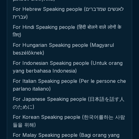
For Hebrew Speaking people (לאנשים שמדברים
עברית)
For Hindi Speaking people (हिंदी बोलने वाले लोगों के
लिए)
For Hungarian Speaking people (Magyarul
beszélőknek)
For Indonesian Speaking people (Untuk orang
yang berbahasa Indonesia)
For Italian Speaking people (Per le persone che
parlano italiano)
For Japanese Speaking people (日本語を話す人
のために)
For Korean Speaking people (한국어를하는 사람
들을 위해)
For Malay Speaking people (Bagi orang yang