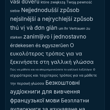
vaši důvěru
które zwiększą Twoją pewność
Nejjednodušší způsob
siebie
nejsilnější a nejrychlejší způsob
thú vị và đơn giản
um Ihr Vertrauen zu
zanimljivo i jednostavno
stärken
Ο
érdekesen és egyszerűen
ευκολότερος τρόπος για να
ξεκινήσετε στη γαλλική γλώσσα
ο
Πώς να μάθετε και να απομνημονεύσετε το γαλλικό λεξιλόγιο
ισχυρότερος και ταχύτερος τρόπος για να μάθετε
Безкоштовні
την περσική γλώσσα
аудіокниги для вивчення
французької мови
Безплатни
аудиокниги за изучаване на