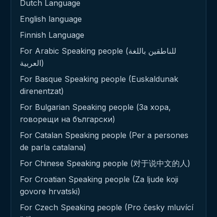
Dutch Language
English language
Finnish Language
For Arabic Speaking people (للناطقين باللغة
العربية)
For Basque Speaking people (Euskaldunak
direnentzat)
For Bulgarian Speaking people (За хора,
говорещи на български)
For Catalan Speaking people (Per a persones
de parla catalana)
For Chinese Speaking people (对于说中文的人)
For Croatian Speaking people (Za ljude koji
govore hrvatski)
For Czech Speaking people (Pro česky mluvící