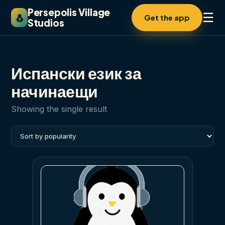
Persepolis Village
☰
🐧
Get the app
Studios
Испански език за
начинаещи
Showing the single result