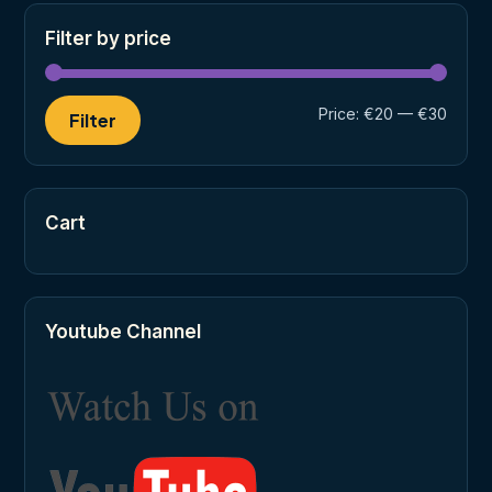
Filter by price
Min
Max
Price:
€20
—
€30
Filter
price
price
Cart
Youtube Channel