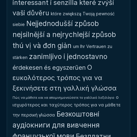
interessant i senzilla
které zvýší
vaši důvěru
które zwiększą Twoją pewność
Nejjednodušší způsob
siebie
nejsilnější a nejrychlejší způsob
thú vị và đơn giản
um Ihr Vertrauen zu
zanimljivo i jednostavno
stärken
Ο
érdekesen és egyszerűen
ευκολότερος τρόπος για να
ξεκινήσετε στη γαλλική γλώσσα
ο
Πώς να μάθετε και να απομνημονεύσετε το γαλλικό λεξιλόγιο
ισχυρότερος και ταχύτερος τρόπος για να μάθετε
Безкоштовні
την περσική γλώσσα
аудіокниги для вивчення
французької мови
Безплатни