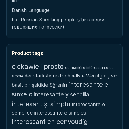
lidi)
Danish Language
For Russian Speaking people (Для людей,
говорящих по-русски)
Product tags
ciekawie i prosto
de manière intéressante et
ilginç ve
der stärkste und schnellste Weg
simple
interesante e
basit bir şekilde öğrenin
sinxelo
interesante y sencilla
interesant și simplu
interessante e
semplice
interessante e simples
interessant en eenvoudig