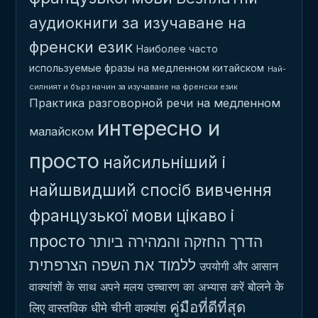
аудиокниги за изучаване на
френски език
Наиболее часто
используемые фразы на медленном китайском
Най-
силният и бърз начин за изучаване на френски език
Практика разговорной речи на медленном
интересно и
малайском
просто
найсильніший і
найшвидший спосіб вивчення
французької мови
цікаво і
просто
הדרך החזקה והמהירה ביותר
ללמוד את השפה הצרפתית
उपयोगी और आसान
बोलने के
वाक्यांशों के साथ अपने मलय उच्चारण का अभ्यास करें
คู่มือที่ดีที่สุด
लिए वास्तविक धीमे चीनी वाक्यांश