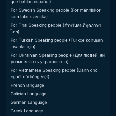
que hablan español)
For Swedish Speaking people (För människor
som talar svenska)
For Thai Speaking people (สำหรับคนที่พูดภาษา
ไทย)
For Turkish Speaking people (Türkçe konuşan
insanlar için)
For Ukrainian Speaking people (Для людей, які
розмовляють українською)
For Vietnamese Speaking people (Dành cho
người nói tiếng Việt)
French language
Galician Language
German Language
Greek Language