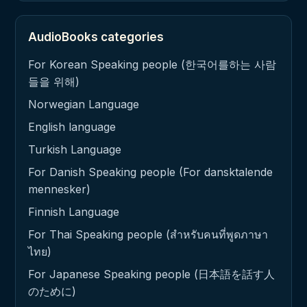
AudioBooks categories
For Korean Speaking people (한국어를하는 사람
들을 위해)
Norwegian Language
English language
Turkish Language
For Danish Speaking people (For dansktalende
mennesker)
Finnish Language
For Thai Speaking people (สำหรับคนที่พูดภาษา
ไทย)
For Japanese Speaking people (日本語を話す人
のために)