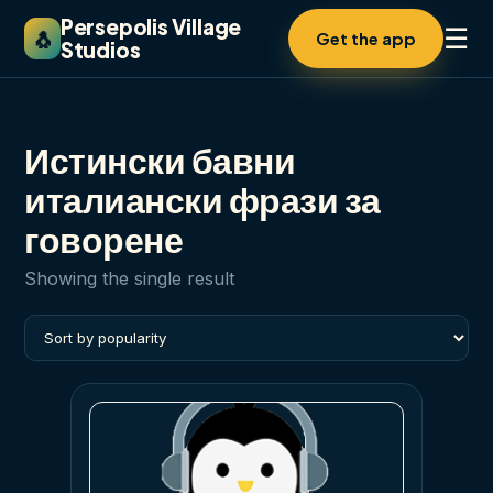
Persepolis Village
☰
🐧
Get the app
Studios
Истински бавни
италиански фрази за
говорене
Showing the single result