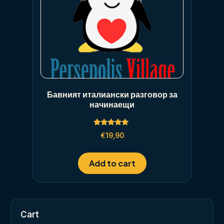
Бавният италиански разговор за
начинаещи
Rated
€
19,90
5.00
out of 5
Add to cart
Cart