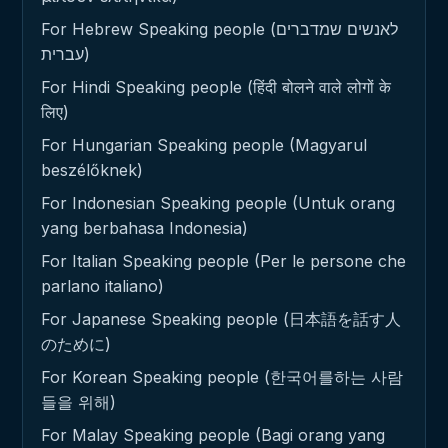
For Hebrew Speaking people (לאנשים שמדברים
עברית)
For Hindi Speaking people (हिंदी बोलने वाले लोगों के
लिए)
For Hungarian Speaking people (Magyarul
beszélőknek)
For Indonesian Speaking people (Untuk orang
yang berbahasa Indonesia)
For Italian Speaking people (Per le persone che
parlano italiano)
For Japanese Speaking people (日本語を話す人
のために)
For Korean Speaking people (한국어를하는 사람
들을 위해)
For Malay Speaking people (Bagi orang yang