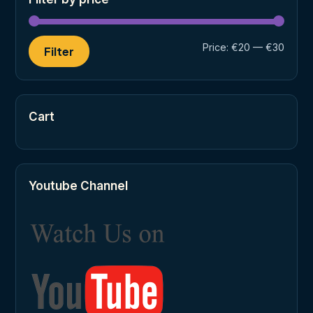
Min
Max
Price:
€20
—
€30
Filter
price
price
Cart
Youtube Channel