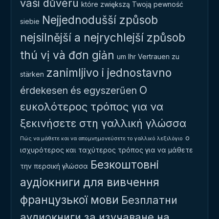
vaši důvěru
które zwiększą Twoją pewność
Nejjednodušší způsob
siebie
nejsilnější a nejrychlejší způsob
thú vị và đơn giản
um Ihr Vertrauen zu
zanimljivo i jednostavno
stärken
Ο
érdekesen és egyszerűen
ευκολότερος τρόπος για να
ξεκινήσετε στη γαλλική γλώσσα
ο
Πώς να μάθετε και να απομνημονεύσετε το γαλλικό λεξιλόγιο
ισχυρότερος και ταχύτερος τρόπος για να μάθετε
Безкоштовні
την περσική γλώσσα
аудіокниги для вивчення
французької мови
Безплатни
аудиокниги за изучаване на