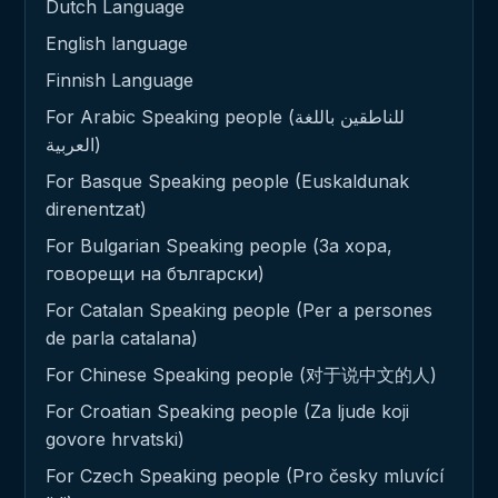
Dutch Language
English language
Finnish Language
For Arabic Speaking people (للناطقين باللغة
العربية)
For Basque Speaking people (Euskaldunak
direnentzat)
For Bulgarian Speaking people (За хора,
говорещи на български)
For Catalan Speaking people (Per a persones
de parla catalana)
For Chinese Speaking people (对于说中文的人)
For Croatian Speaking people (Za ljude koji
govore hrvatski)
For Czech Speaking people (Pro česky mluvící