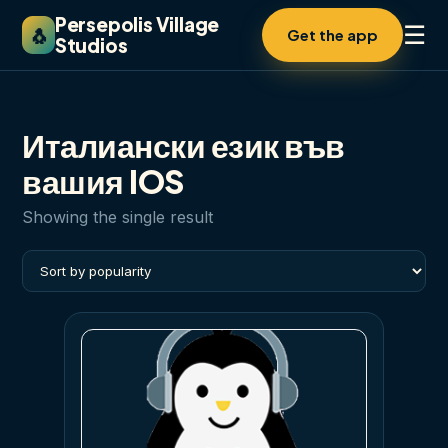
Persepolis Village
☰
🐧
Get the app
Studios
Италиански език във
вашия IOS
Showing the single result