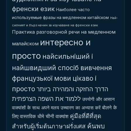
френски език
Наиболее часто
используемые фразы на медленном китайском
Най-
силният и бърз начин за изучаване на френски език
Практика разговорной речи на медленном
интересно и
малайском
просто
найсильніший і
найшвидший спосіб вивчення
французької мови
цікаво і
просто
הדרך החזקה והמהירה ביותר
ללמוד את השפה הצרפתית
उपयोगी और आसान
बोलने के
वाक्यांशों के साथ अपने मलय उच्चारण का अभ्यास करें
คู่มือที่ดีที่สุด
लिए वास्तविक धीमे चीनी वाक्यांश
ค้นพบ
สำหรับผู้เริ่มต้นภาษาฝรั่งเศส