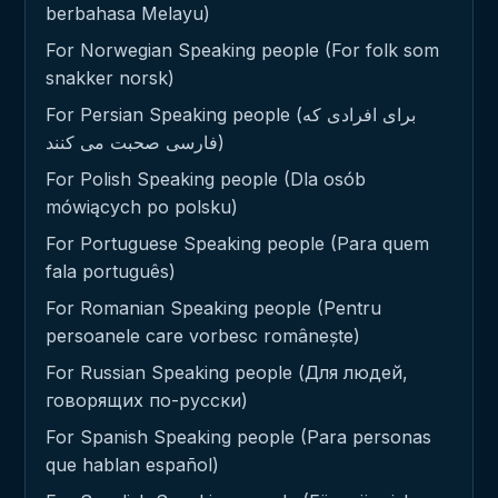
berbahasa Melayu)
For Norwegian Speaking people (For folk som
snakker norsk)
For Persian Speaking people (برای افرادی که
فارسی صحبت می کنند)
For Polish Speaking people (Dla osób
mówiących po polsku)
For Portuguese Speaking people (Para quem
fala português)
For Romanian Speaking people (Pentru
persoanele care vorbesc românește)
For Russian Speaking people (Для людей,
говорящих по-русски)
For Spanish Speaking people (Para personas
que hablan español)