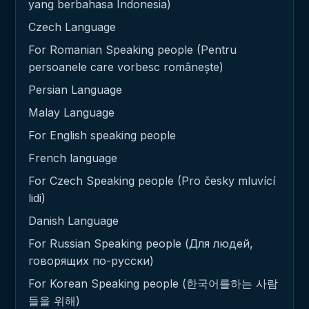
yang berbahasa Indonesia)
Czech Language
For Romanian Speaking people (Pentru
persoanele care vorbesc românește)
Persian Language
Malay Language
For English speaking people
French language
For Czech Speaking people (Pro česky mluvící
lidi)
Danish Language
For Russian Speaking people (Для людей,
говорящих по-русски)
For Korean Speaking people (한국어를하는 사람
들을 위해)