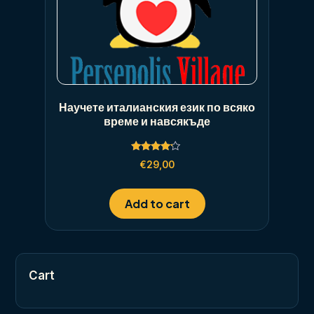
Научете италианския език по всяко
време и навсякъде
Rated
€
29,00
4.00
out of 5
Add to cart
Cart