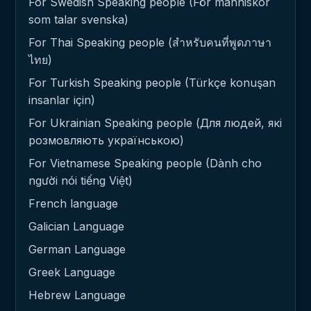
For Swedish Speaking people (För människor
som talar svenska)
For Thai Speaking people (สำหรับคนที่พูดภาษา
ไทย)
For Turkish Speaking people (Türkçe konuşan
insanlar için)
For Ukrainian Speaking people (Для людей, які
розмовляють українською)
For Vietnamese Speaking people (Dành cho
người nói tiếng Việt)
French language
Galician Language
German Language
Greek Language
Hebrew Language