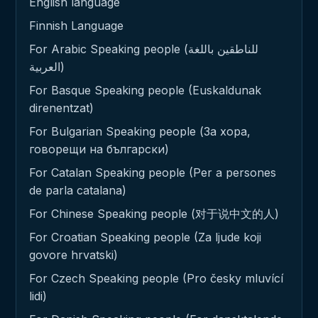
English language
Finnish Language
For Arabic Speaking people (للناطقين باللغة
العربية)
For Basque Speaking people (Euskaldunak
direnentzat)
For Bulgarian Speaking people (За хора,
говорещи на български)
For Catalan Speaking people (Per a persones
de parla catalana)
For Chinese Speaking people (对于说中文的人)
For Croatian Speaking people (Za ljude koji
govore hrvatski)
For Czech Speaking people (Pro česky mluvící
lidi)