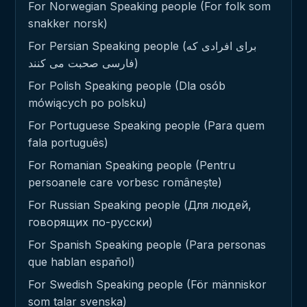
For Norwegian Speaking people (For folk som
snakker norsk)
For Persian Speaking people (برای افرادی که
فارسی صحبت می کنند)
For Polish Speaking people (Dla osób
mówiących po polsku)
For Portuguese Speaking people (Para quem
fala português)
For Romanian Speaking people (Pentru
persoanele care vorbesc românește)
For Russian Speaking people (Для людей,
говорящих по-русски)
For Spanish Speaking people (Para personas
que hablan español)
For Swedish Speaking people (För människor
som talar svenska)