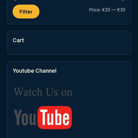
Min
Max
Price:
€20
—
€30
Filter
price
price
Cart
Youtube Channel