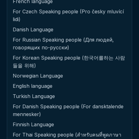
French language
For Czech Speaking people (Pro česky mluvící
lidi)
Danish Language
For Russian Speaking people (Для людей,
говорящих по-русски)
For Korean Speaking people (한국어를하는 사람
들을 위해)
Norwegian Language
English language
Turkish Language
For Danish Speaking people (For dansktalende
mennesker)
Finnish Language
For Thai Speaking people (สำหรับคนที่พูดภาษา