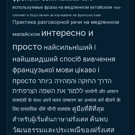
используемые фразы на медленном китайском
Най-
силният и бърз начин за изучаване на френски език
Практика разговорной речи на медленном
интересно и
малайском
просто
найсильніший і
найшвидший спосіб вивчення
французької мови
цікаво і
просто
הדרך החזקה והמהירה ביותר
ללמוד את השפה הצרפתית
उपयोगी और आसान
बोलने के
वाक्यांशों के साथ अपने मलय उच्चारण का अभ्यास करें
คู่มือที่ดีที่สุด
लिए वास्तविक धीमे चीनी वाक्यांश
ค้นพบ
สำหรับผู้เริ่มต้นภาษาฝรั่งเศส
วัฒนธรรมและประเพณีของฝรั่งเศส