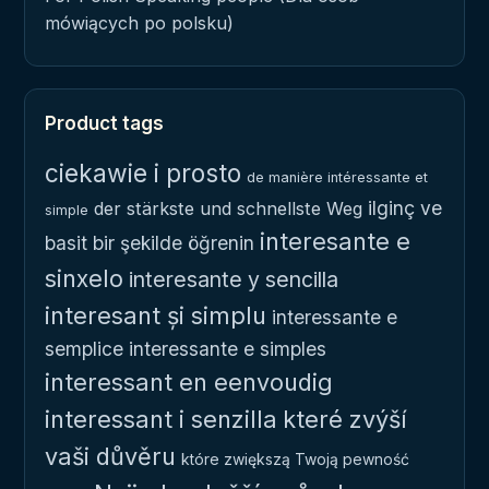
mówiących po polsku)
Product tags
ciekawie i prosto
de manière intéressante et
ilginç ve
der stärkste und schnellste Weg
simple
interesante e
basit bir şekilde öğrenin
sinxelo
interesante y sencilla
interesant și simplu
interessante e
semplice
interessante e simples
interessant en eenvoudig
interessant i senzilla
které zvýší
vaši důvěru
które zwiększą Twoją pewność