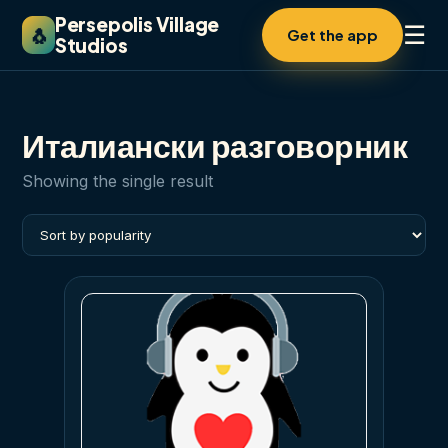
Persepolis Village
☰
🐧
Get the app
Studios
Италиански разговорник
Showing the single result