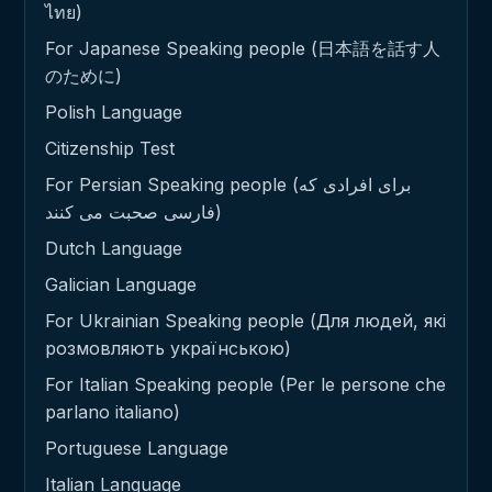
ไทย)
For Japanese Speaking people (日本語を話す人
のために)
Polish Language
Citizenship Test
For Persian Speaking people (برای افرادی که
فارسی صحبت می کنند)
Dutch Language
Galician Language
For Ukrainian Speaking people (Для людей, які
розмовляють українською)
For Italian Speaking people (Per le persone che
parlano italiano)
Portuguese Language
Italian Language