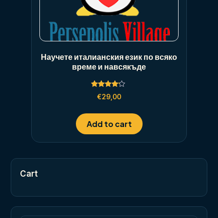
Научете италианския език по всяко
време и навсякъде
Rated
€
29,00
4.00
out of 5
Add to cart
Cart