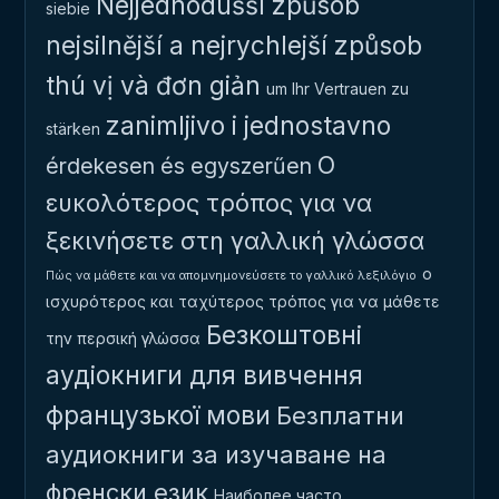
Nejjednodušší způsob
siebie
nejsilnější a nejrychlejší způsob
thú vị và đơn giản
um Ihr Vertrauen zu
zanimljivo i jednostavno
stärken
Ο
érdekesen és egyszerűen
ευκολότερος τρόπος για να
ξεκινήσετε στη γαλλική γλώσσα
ο
Πώς να μάθετε και να απομνημονεύσετε το γαλλικό λεξιλόγιο
ισχυρότερος και ταχύτερος τρόπος για να μάθετε
Безкоштовні
την περσική γλώσσα
аудіокниги для вивчення
французької мови
Безплатни
аудиокниги за изучаване на
френски език
Наиболее часто