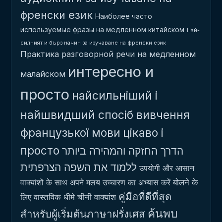
френски език
Наиболее часто
используемые фразы на медленном китайском
Най-
силният и бърз начин за изучаване на френски език
Практика разговорной речи на медленном
интересно и
малайском
просто
найсильніший і
найшвидший спосіб вивчення
французької мови
цікаво і
просто
הדרך החזקה והמהירה ביותר
ללמוד את השפה הצרפתית
उपयोगी और आसान
बोलने के
वाक्यांशों के साथ अपने मलय उच्चारण का अभ्यास करें
คู่มือที่ดีที่สุด
लिए वास्तविक धीमे चीनी वाक्यांश
ค้นพบ
สำหรับผู้เริ่มต้นภาษาฝรั่งเศส