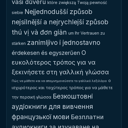
vaši důvěru
które zwiększą Twoją pewność
Nejjednodušší způsob
siebie
nejsilnější a nejrychlejší způsob
thú vị và đơn giản
um Ihr Vertrauen zu
zanimljivo i jednostavno
stärken
Ο
érdekesen és egyszerűen
ευκολότερος τρόπος για να
ξεκινήσετε στη γαλλική γλώσσα
ο
Πώς να μάθετε και να απομνημονεύσετε το γαλλικό λεξιλόγιο
ισχυρότερος και ταχύτερος τρόπος για να μάθετε
Безкоштовні
την περσική γλώσσα
аудіокниги для вивчення
французької мови
Безплатни
аудиокниги за изучаване на