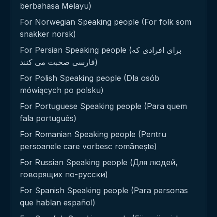
berbahasa Melayu)
For Norwegian Speaking people (For folk som
snakker norsk)
For Persian Speaking people (برای افرادی که
فارسی صحبت می کنند)
For Polish Speaking people (Dla osób
mówiących po polsku)
For Portuguese Speaking people (Para quem
fala português)
For Romanian Speaking people (Pentru
persoanele care vorbesc românește)
For Russian Speaking people (Для людей,
говорящих по-русски)
For Spanish Speaking people (Para personas
que hablan español)