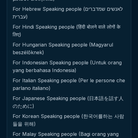
For Hebrew Speaking people (לאנשים שמדברים
עברית)
For Hindi Speaking people (हिंदी बोलने वाले लोगों के
लिए)
For Hungarian Speaking people (Magyarul
beszélőknek)
For Indonesian Speaking people (Untuk orang
yang berbahasa Indonesia)
For Italian Speaking people (Per le persone che
parlano italiano)
For Japanese Speaking people (日本語を話す人
のために)
For Korean Speaking people (한국어를하는 사람
들을 위해)
For Malay Speaking people (Bagi orang yang