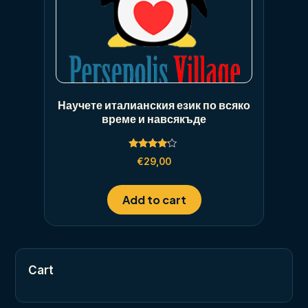
Научете италианския език по всяко
време и навсякъде
Rated
€
29,00
4.00
out of 5
Add to cart
Cart