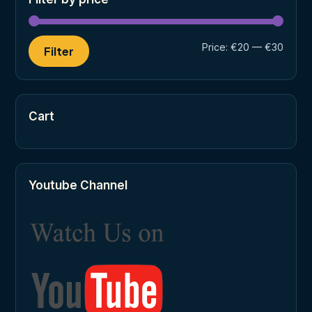
Min
Max
Price:
€20
—
€30
Filter
price
price
Cart
Youtube Channel