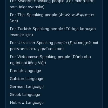
For Swedish Speaking people (För människor
som talar svenska)
For Thai Speaking people (สำหรับคนที่พูดภาษา
ไทย)
For Turkish Speaking people (Türkçe konuşan
insanlar için)
For Ukrainian Speaking people (Для людей, які
розмовляють українською)
For Vietnamese Speaking people (Dành cho
người nói tiếng Việt)
French language
Galician Language
German Language
Greek Language
Hebrew Language