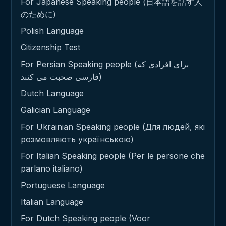
For Japanese Speaking people (日本語を話す人
のために)
Polish Language
Citizenship Test
For Persian Speaking people (برای افرادی که
فارسی صحبت می کنند)
Dutch Language
Galician Language
For Ukrainian Speaking people (Для людей, які
розмовляють українською)
For Italian Speaking people (Per le persone che
parlano italiano)
Portuguese Language
Italian Language
For Dutch Speaking people (Voor