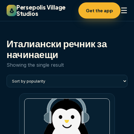
Persepolis Village
☰
🐧
Get the app
Studios
Италиански речник за
начинаещи
Showing the single result