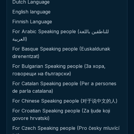
Dutch Language
English language
Finnish Language
For Arabic Speaking people (للناطقين باللغة
العربية)
For Basque Speaking people (Euskaldunak
direnentzat)
For Bulgarian Speaking people (За хора,
говорещи на български)
For Catalan Speaking people (Per a persones
de parla catalana)
For Chinese Speaking people (对于说中文的人)
For Croatian Speaking people (Za ljude koji
govore hrvatski)
For Czech Speaking people (Pro česky mluvící