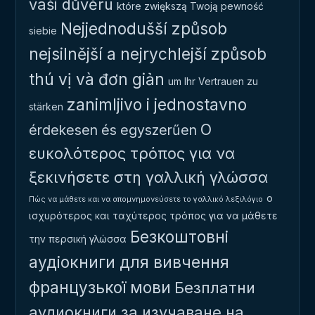
vaši důvěru
które zwiększą Twoją pewność
Nejjednodušší způsob
siebie
nejsilnější a nejrychlejší způsob
thú vị và đơn giản
um Ihr Vertrauen zu
zanimljivo i jednostavno
stärken
Ο
érdekesen és egyszerűen
ευκολότερος τρόπος για να
ξεκινήσετε στη γαλλική γλώσσα
ο
Πώς να μάθετε και να απομνημονεύσετε το γαλλικό λεξιλόγιο
ισχυρότερος και ταχύτερος τρόπος για να μάθετε
Безкоштовні
την περσική γλώσσα
аудіокниги для вивчення
французької мови
Безплатни
аудиокниги за изучаване на