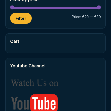
Min
Max
Price:
€20
—
€30
Filter
price
price
Cart
Youtube Channel