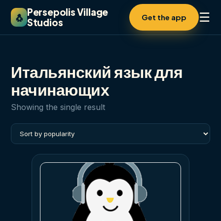
Persepolis Village
☰
🐧
Get the app
Studios
Итальянский язык для
начинающих
Showing the single result