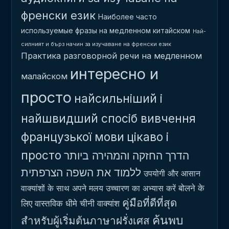
френски език
Наиболее часто
используемые фразы на медленном китайском
Най-
силният и бърз начин за изучаване на френски език
Практика разговорной речи на медленном
интересно и
малайском
просто
найсильніший і
найшвидший спосіб вивчення
французької мови
цікаво і
просто
הדרך החזקה והמהירה ביותר
ללמוד את השפה הצרפתית
उपयोगी और आसान
बोलने के
वाक्यांशों के साथ अपने मलय उच्चारण का अभ्यास करें
คู่มือที่ดีที่สุด
लिए वास्तविक धीमे चीनी वाक्यांश
ค้นพบ
สำหรับผู้เริ่มต้นภาษาฝรั่งเศส