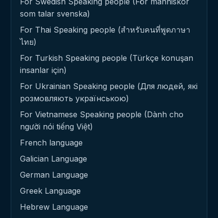
For Swedish Speaking people (För människor
som talar svenska)
For Thai Speaking people (สำหรับคนที่พูดภาษา
ไทย)
For Turkish Speaking people (Türkçe konuşan
insanlar için)
For Ukrainian Speaking people (Для людей, які
розмовляють українською)
For Vietnamese Speaking people (Dành cho
người nói tiếng Việt)
French language
Galician Language
German Language
Greek Language
Hebrew Language