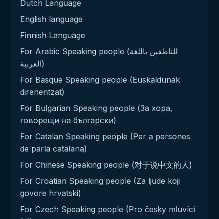
Dutch Language
English language
Finnish Language
For Arabic Speaking people (للناطقين باللغة
العربية)
For Basque Speaking people (Euskaldunak
direnentzat)
For Bulgarian Speaking people (За хора,
говорещи на български)
For Catalan Speaking people (Per a persones
de parla catalana)
For Chinese Speaking people (对于说中文的人)
For Croatian Speaking people (Za ljude koji
govore hrvatski)
For Czech Speaking people (Pro česky mluvící