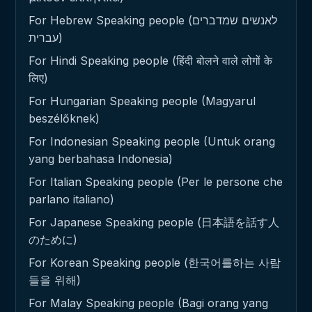
For Hebrew Speaking people (לאנשים שמדברים
עברית)
For Hindi Speaking people (हिंदी बोलने वाले लोगों के
लिए)
For Hungarian Speaking people (Magyarul
beszélőknek)
For Indonesian Speaking people (Untuk orang
yang berbahasa Indonesia)
For Italian Speaking people (Per le persone che
parlano italiano)
For Japanese Speaking people (日本語を話す人
のために)
For Korean Speaking people (한국어를하는 사람
들을 위해)
For Malay Speaking people (Bagi orang yang