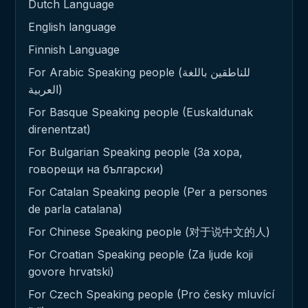
Dutch Language
English language
Finnish Language
For Arabic Speaking people (للناطقين باللغة
العربية)
For Basque Speaking people (Euskaldunak
direnentzat)
For Bulgarian Speaking people (За хора,
говорещи на български)
For Catalan Speaking people (Per a persones
de parla catalana)
For Chinese Speaking people (对于说中文的人)
For Croatian Speaking people (Za ljude koji
govore hrvatski)
For Czech Speaking people (Pro česky mluvící