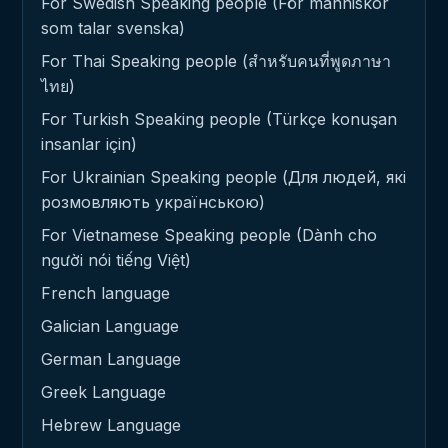
For Swedish Speaking people (För människor
som talar svenska)
For Thai Speaking people (สำหรับคนที่พูดภาษา
ไทย)
For Turkish Speaking people (Türkçe konuşan
insanlar için)
For Ukrainian Speaking people (Для людей, які
розмовляють українською)
For Vietnamese Speaking people (Dành cho
người nói tiếng Việt)
French language
Galician Language
German Language
Greek Language
Hebrew Language