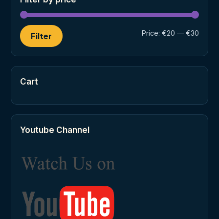
Min
Max
Price:
€20
—
€30
Filter
price
price
Cart
Youtube Channel