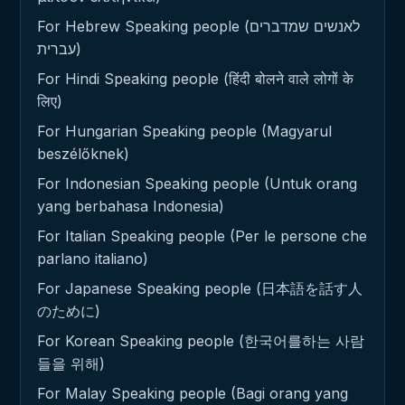
For Hebrew Speaking people (לאנשים שמדברים
עברית)
For Hindi Speaking people (हिंदी बोलने वाले लोगों के
लिए)
For Hungarian Speaking people (Magyarul
beszélőknek)
For Indonesian Speaking people (Untuk orang
yang berbahasa Indonesia)
For Italian Speaking people (Per le persone che
parlano italiano)
For Japanese Speaking people (日本語を話す人
のために)
For Korean Speaking people (한국어를하는 사람
들을 위해)
For Malay Speaking people (Bagi orang yang