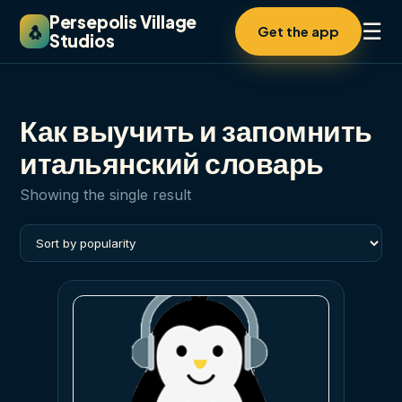
Persepolis Village
☰
🐧
Get the app
Studios
Как выучить и запомнить
итальянский словарь
Showing the single result