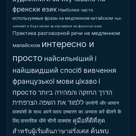
френски език
Наиболее часто
используемые фразы на медленном китайском
Най-
силният и бърз начин за изучаване на френски език
Практика разговорной речи на медленном
интересно и
малайском
просто
найсильніший і
найшвидший спосіб вивчення
французької мови
цікаво і
просто
הדרך החזקה והמהירה ביותר
ללמוד את השפה הצרפתית
उपयोगी और आसान
बोलने के
वाक्यांशों के साथ अपने मलय उच्चारण का अभ्यास करें
คู่มือที่ดีที่สุด
लिए वास्तविक धीमे चीनी वाक्यांश
ค้นพบ
สำหรับผู้เริ่มต้นภาษาฝรั่งเศส