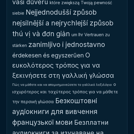
vaši důvěru
które zwiększą Twoją pewność
Nejjednodušší způsob
siebie
nejsilnější a nejrychlejší způsob
thú vị và đơn giản
um Ihr Vertrauen zu
zanimljivo i jednostavno
stärken
Ο
érdekesen és egyszerűen
ευκολότερος τρόπος για να
ξεκινήσετε στη γαλλική γλώσσα
ο
Πώς να μάθετε και να απομνημονεύσετε το γαλλικό λεξιλόγιο
ισχυρότερος και ταχύτερος τρόπος για να μάθετε
Безкоштовні
την περσική γλώσσα
аудіокниги для вивчення
французької мови
Безплатни
аудиокниги за изучаване на