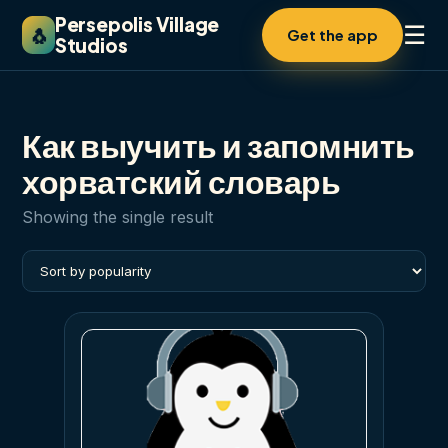
Persepolis Village
☰
🐧
Get the app
Studios
Как выучить и запомнить
хорватский словарь
Showing the single result