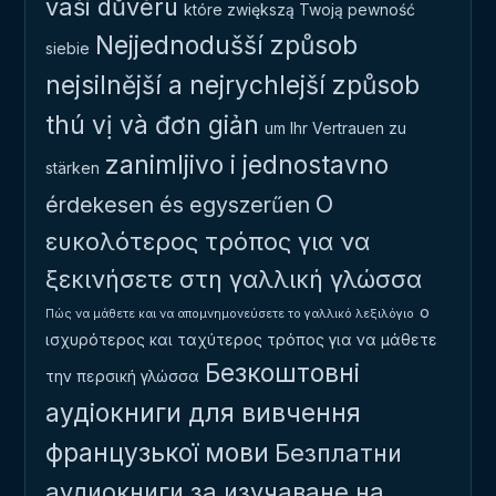
vaši důvěru
które zwiększą Twoją pewność
Nejjednodušší způsob
siebie
nejsilnější a nejrychlejší způsob
thú vị và đơn giản
um Ihr Vertrauen zu
zanimljivo i jednostavno
stärken
Ο
érdekesen és egyszerűen
ευκολότερος τρόπος για να
ξεκινήσετε στη γαλλική γλώσσα
ο
Πώς να μάθετε και να απομνημονεύσετε το γαλλικό λεξιλόγιο
ισχυρότερος και ταχύτερος τρόπος για να μάθετε
Безкоштовні
την περσική γλώσσα
аудіокниги для вивчення
французької мови
Безплатни
аудиокниги за изучаване на