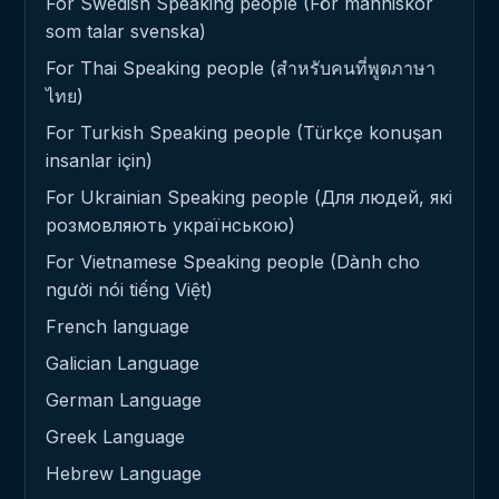
For Swedish Speaking people (För människor
som talar svenska)
For Thai Speaking people (สำหรับคนที่พูดภาษา
ไทย)
For Turkish Speaking people (Türkçe konuşan
insanlar için)
For Ukrainian Speaking people (Для людей, які
розмовляють українською)
For Vietnamese Speaking people (Dành cho
người nói tiếng Việt)
French language
Galician Language
German Language
Greek Language
Hebrew Language