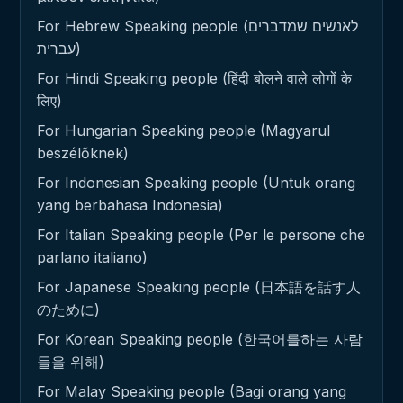
For Hebrew Speaking people (לאנשים שמדברים
עברית)
For Hindi Speaking people (हिंदी बोलने वाले लोगों के
लिए)
For Hungarian Speaking people (Magyarul
beszélőknek)
For Indonesian Speaking people (Untuk orang
yang berbahasa Indonesia)
For Italian Speaking people (Per le persone che
parlano italiano)
For Japanese Speaking people (日本語を話す人
のために)
For Korean Speaking people (한국어를하는 사람
들을 위해)
For Malay Speaking people (Bagi orang yang