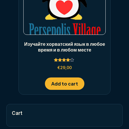
Изучайте хорватский язык в любое
время и в любом месте
Rated
€
29,00
4.00
out of 5
Add to cart
Cart