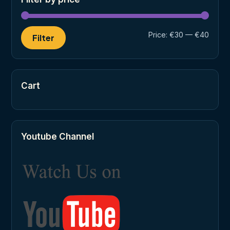
Min
Max
Price:
€30
—
€40
Filter
price
price
Cart
Youtube Channel