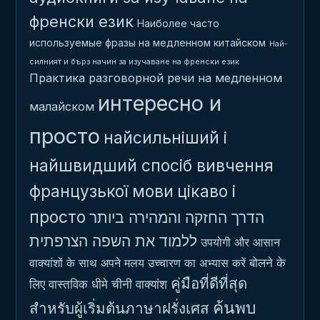
френски език
Наиболее часто
используемые фразы на медленном китайском
Най-
силният и бърз начин за изучаване на френски език
Практика разговорной речи на медленном
интересно и
малайском
просто
найсильніший і
найшвидший спосіб вивчення
французької мови
цікаво і
просто
הדרך החזקה והמהירה ביותר
ללמוד את השפה הצרפתית
उपयोगी और आसान
बोलने के
वाक्यांशों के साथ अपने मलय उच्चारण का अभ्यास करें
คู่มือที่ดีที่สุด
लिए वास्तविक धीमे चीनी वाक्यांश
ค้นพบ
สำหรับผู้เริ่มต้นภาษาฝรั่งเศส