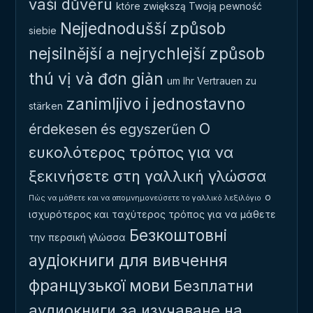
vaši důvěru
które zwiększą Twoją pewność
Nejjednodušší způsob
siebie
nejsilnější a nejrychlejší způsob
thú vị và đơn giản
um Ihr Vertrauen zu
zanimljivo i jednostavno
stärken
Ο
érdekesen és egyszerűen
ευκολότερος τρόπος για να
ξεκινήσετε στη γαλλική γλώσσα
ο
Πώς να μάθετε και να απομνημονεύσετε το γαλλικό λεξιλόγιο
ισχυρότερος και ταχύτερος τρόπος για να μάθετε
Безкоштовні
την περσική γλώσσα
аудіокниги для вивчення
французької мови
Безплатни
аудиокниги за изучаване на