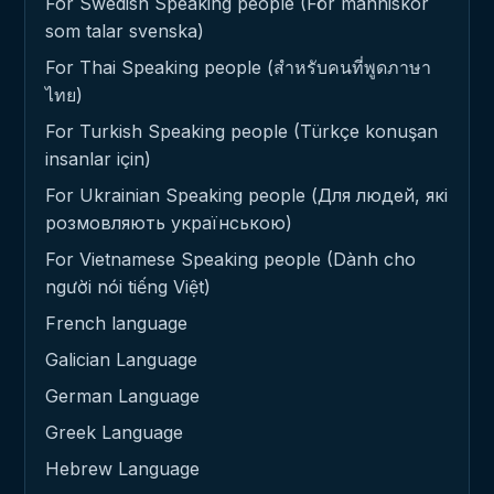
For Swedish Speaking people (För människor
som talar svenska)
For Thai Speaking people (สำหรับคนที่พูดภาษา
ไทย)
For Turkish Speaking people (Türkçe konuşan
insanlar için)
For Ukrainian Speaking people (Для людей, які
розмовляють українською)
For Vietnamese Speaking people (Dành cho
người nói tiếng Việt)
French language
Galician Language
German Language
Greek Language
Hebrew Language