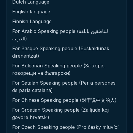
Dutch Language
English language
Finnish Language
For Arabic Speaking people (للناطقين باللغة
العربية)
For Basque Speaking people (Euskaldunak
direnentzat)
For Bulgarian Speaking people (За хора,
говорещи на български)
For Catalan Speaking people (Per a persones
de parla catalana)
For Chinese Speaking people (对于说中文的人)
For Croatian Speaking people (Za ljude koji
govore hrvatski)
For Czech Speaking people (Pro česky mluvící