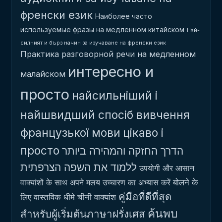
френски език
Наиболее часто
используемые фразы на медленном китайском
Най-
силният и бърз начин за изучаване на френски език
Практика разговорной речи на медленном
интересно и
малайском
просто
найсильніший і
найшвидший спосіб вивчення
французької мови
цікаво і
просто
הדרך החזקה והמהירה ביותר
ללמוד את השפה הצרפתית
उपयोगी और आसान
बोलने के
वाक्यांशों के साथ अपने मलय उच्चारण का अभ्यास करें
คู่มือที่ดีที่สุด
लिए वास्तविक धीमे चीनी वाक्यांश
ค้นพบ
สำหรับผู้เริ่มต้นภาษาฝรั่งเศส