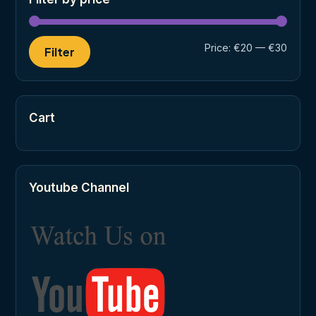
Min
Max
Price:
€20
—
€30
Filter
price
price
Cart
Youtube Channel