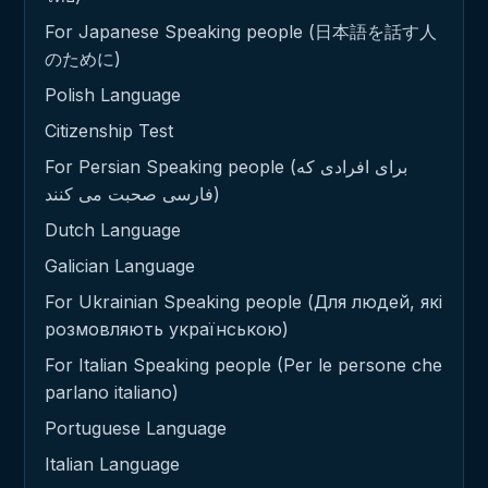
For Japanese Speaking people (日本語を話す人
のために)
Polish Language
Citizenship Test
For Persian Speaking people (برای افرادی که
فارسی صحبت می کنند)
Dutch Language
Galician Language
For Ukrainian Speaking people (Для людей, які
розмовляють українською)
For Italian Speaking people (Per le persone che
parlano italiano)
Portuguese Language
Italian Language