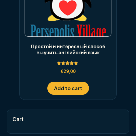
Простой и интересный способ
выучить английский язык
Rated
€
29,00
5.00
out of 5
Add to cart
Cart