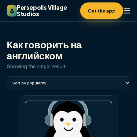
Persepolis Village
☰
🐧
Get the app
Studios
Как говорить на
английском
Showing the single result