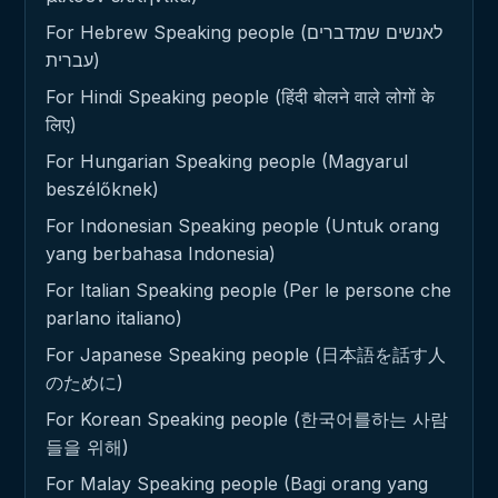
For Hebrew Speaking people (לאנשים שמדברים
עברית)
For Hindi Speaking people (हिंदी बोलने वाले लोगों के
लिए)
For Hungarian Speaking people (Magyarul
beszélőknek)
For Indonesian Speaking people (Untuk orang
yang berbahasa Indonesia)
For Italian Speaking people (Per le persone che
parlano italiano)
For Japanese Speaking people (日本語を話す人
のために)
For Korean Speaking people (한국어를하는 사람
들을 위해)
For Malay Speaking people (Bagi orang yang