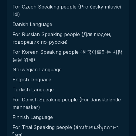
For Czech Speaking people (Pro česky mluvící
lidi)
Danish Language
For Russian Speaking people (Для людей,
говорящих по-русски)
For Korean Speaking people (한국어를하는 사람
들을 위해)
Norwegian Language
English language
Turkish Language
For Danish Speaking people (For dansktalende
mennesker)
Finnish Language
For Thai Speaking people (สำหรับคนที่พูดภาษา
ไทย)