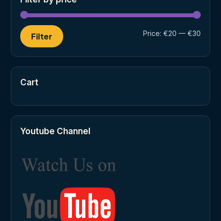
Min
Max
Price:
€20
—
€30
Filter
price
price
Cart
Youtube Channel