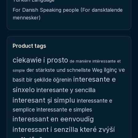
For Danish Speaking people (For dansktalende
mennesker)
Product tags
ciekawie i prosto
de manière intéressante et
ilginç ve
der stärkste und schnellste Weg
simple
interesante e
basit bir şekilde öğrenin
sinxelo
interesante y sencilla
interesant și simplu
interessante e
semplice
interessante e simples
interessant en eenvoudig
interessant i senzilla
které zvýší