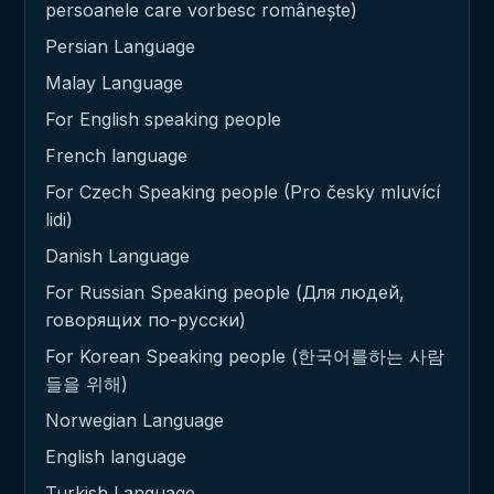
persoanele care vorbesc românește)
Persian Language
Malay Language
For English speaking people
French language
For Czech Speaking people (Pro česky mluvící
lidi)
Danish Language
For Russian Speaking people (Для людей,
говорящих по-русски)
For Korean Speaking people (한국어를하는 사람
들을 위해)
Norwegian Language
English language
Turkish Language