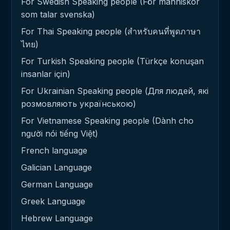
For Swedish Speaking people (För människor
som talar svenska)
For Thai Speaking people (สำหรับคนที่พูดภาษา
ไทย)
For Turkish Speaking people (Türkçe konuşan
insanlar için)
For Ukrainian Speaking people (Для людей, які
розмовляють українською)
For Vietnamese Speaking people (Dành cho
người nói tiếng Việt)
French language
Galician Language
German Language
Greek Language
Hebrew Language