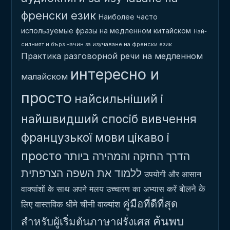
френски език
Наиболее часто
используемые фразы на медленном китайском
Най-
силният и бърз начин за изучаване на френски език
Практика разговорной речи на медленном
интересно и
малайском
просто
найсильніший і
найшвидший спосіб вивчення
французької мови
цікаво і
просто
הדרך החזקה והמהירה ביותר
ללמוד את השפה הצרפתית
उपयोगी और आसान
बोलने के
वाक्यांशों के साथ अपने मलय उच्चारण का अभ्यास करें
คู่มือที่ดีที่สุด
लिए वास्तविक धीमे चीनी वाक्यांश
ค้นพบ
สำหรับผู้เริ่มต้นภาษาฝรั่งเศส