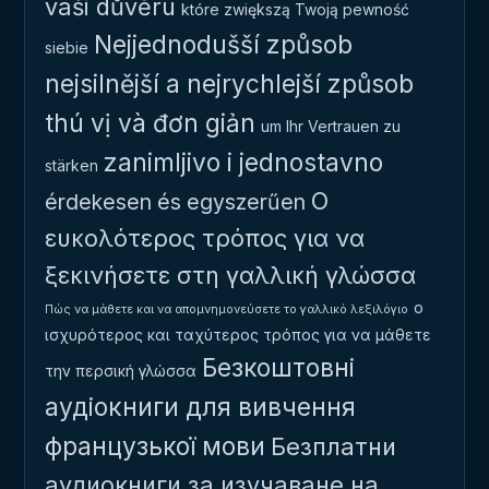
vaši důvěru
które zwiększą Twoją pewność
Nejjednodušší způsob
siebie
nejsilnější a nejrychlejší způsob
thú vị và đơn giản
um Ihr Vertrauen zu
zanimljivo i jednostavno
stärken
Ο
érdekesen és egyszerűen
ευκολότερος τρόπος για να
ξεκινήσετε στη γαλλική γλώσσα
ο
Πώς να μάθετε και να απομνημονεύσετε το γαλλικό λεξιλόγιο
ισχυρότερος και ταχύτερος τρόπος για να μάθετε
Безкоштовні
την περσική γλώσσα
аудіокниги для вивчення
французької мови
Безплатни
аудиокниги за изучаване на