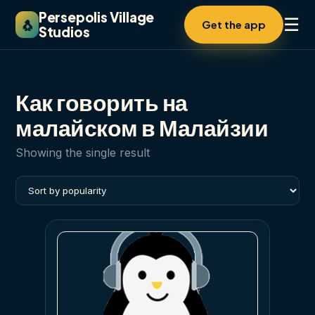
Persepolis Village
☰
🐧
Get the app
Studios
Как говорить на
малайском в Малайзии
Showing the single result