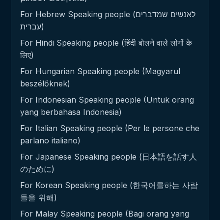
For Hebrew Speaking people (לאנשים שמדברים
עברית)
For Hindi Speaking people (हिंदी बोलने वाले लोगों के
लिए)
For Hungarian Speaking people (Magyarul
beszélőknek)
For Indonesian Speaking people (Untuk orang
yang berbahasa Indonesia)
For Italian Speaking people (Per le persone che
parlano italiano)
For Japanese Speaking people (日本語を話す人
のために)
For Korean Speaking people (한국어를하는 사람
들을 위해)
For Malay Speaking people (Bagi orang yang