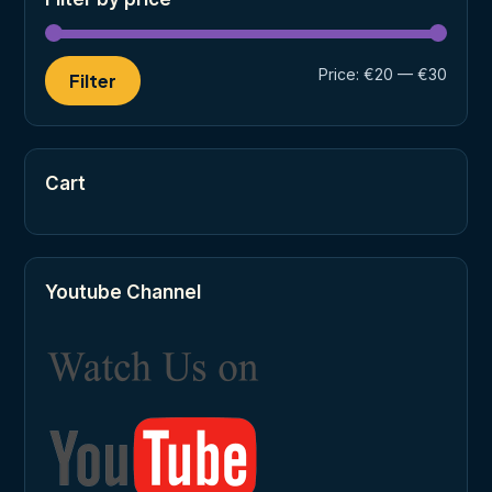
Min
Max
Price:
€20
—
€30
Filter
price
price
Cart
Youtube Channel