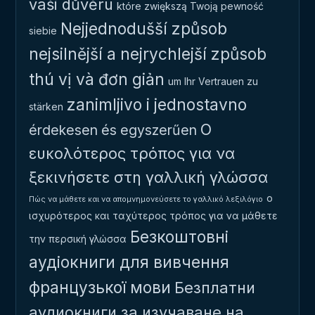
vaši důvěru
które zwiększą Twoją pewność
Nejjednodušší způsob
siebie
nejsilnější a nejrychlejší způsob
thú vị và đơn giản
um Ihr Vertrauen zu
zanimljivo i jednostavno
stärken
Ο
érdekesen és egyszerűen
ευκολότερος τρόπος για να
ξεκινήσετε στη γαλλική γλώσσα
ο
Πώς να μάθετε και να απομνημονεύσετε το γαλλικό λεξιλόγιο
ισχυρότερος και ταχύτερος τρόπος για να μάθετε
Безкоштовні
την περσική γλώσσα
аудіокниги для вивчення
французької мови
Безплатни
аудиокниги за изучаване на