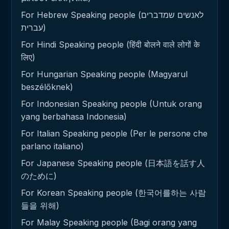
For Hebrew Speaking people (לאנשים שמדברים
עברית)
For Hindi Speaking people (हिंदी बोलने वाले लोगों के
लिए)
For Hungarian Speaking people (Magyarul
beszélőknek)
For Indonesian Speaking people (Untuk orang
yang berbahasa Indonesia)
For Italian Speaking people (Per le persone che
parlano italiano)
For Japanese Speaking people (日本語を話す人
のために)
For Korean Speaking people (한국어를하는 사람
들을 위해)
For Malay Speaking people (Bagi orang yang