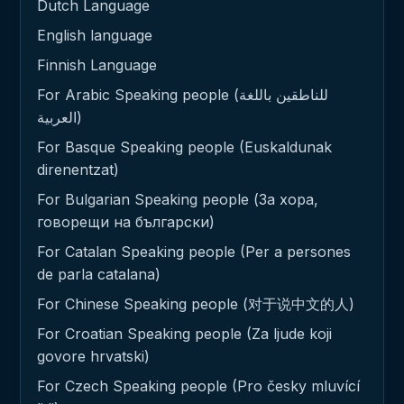
Dutch Language
English language
Finnish Language
For Arabic Speaking people (للناطقين باللغة
العربية)
For Basque Speaking people (Euskaldunak
direnentzat)
For Bulgarian Speaking people (За хора,
говорещи на български)
For Catalan Speaking people (Per a persones
de parla catalana)
For Chinese Speaking people (对于说中文的人)
For Croatian Speaking people (Za ljude koji
govore hrvatski)
For Czech Speaking people (Pro česky mluvící