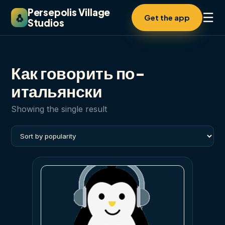
Persepolis Village
☰
🐧
Get the app
Studios
Как говорить по-
итальянски
Showing the single result