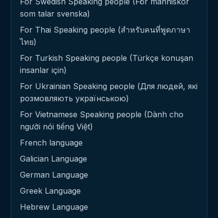
For Swedish Speaking people (För människor
som talar svenska)
For Thai Speaking people (สำหรับคนที่พูดภาษา
ไทย)
For Turkish Speaking people (Türkçe konuşan
insanlar için)
For Ukrainian Speaking people (Для людей, які
розмовляють українською)
For Vietnamese Speaking people (Dành cho
người nói tiếng Việt)
French language
Galician Language
German Language
Greek Language
Hebrew Language