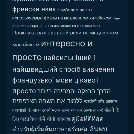
френски език
Наиболее часто
используемые фразы на медленном китайском
Най-
силният и бърз начин за изучаване на френски език
Практика разговорной речи на медленном
интересно и
малайском
просто
найсильніший і
найшвидший спосіб вивчення
французької мови
цікаво і
просто
הדרך החזקה והמהירה ביותר
ללמוד את השפה הצרפתית
उपयोगी और आसान
बोलने के
वाक्यांशों के साथ अपने मलय उच्चारण का अभ्यास करें
คู่มือที่ดีที่สุด
लिए वास्तविक धीमे चीनी वाक्यांश
ค้นพบ
สำหรับผู้เริ่มต้นภาษาฝรั่งเศส