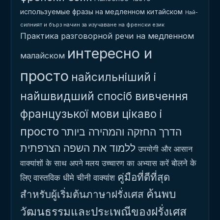
используемые фразы на медленном китайском
Най-
силният и бърз начин за изучаване на френски език
Практика разговорной речи на медленном
интересно и
малайском
просто
найсильніший і
найшвидший спосіб вивчення
французької мови
цікаво і
просто
הדרך החזקה והמהירה ביותר
ללמוד את השפה הצרפתית
उपयोगी और आसान
बोलने के
वाक्यांशों के साथ अपने मलय उच्चारण का अभ्यास करें
คู่มือที่ดีที่สุด
लिए वास्तविक धीमे चीनी वाक्यांश
ค้นพบ
สำหรับผู้เริ่มต้นภาษาฝรั่งเศส
วัฒนธรรมและประเพณีของฝรั่งเศส