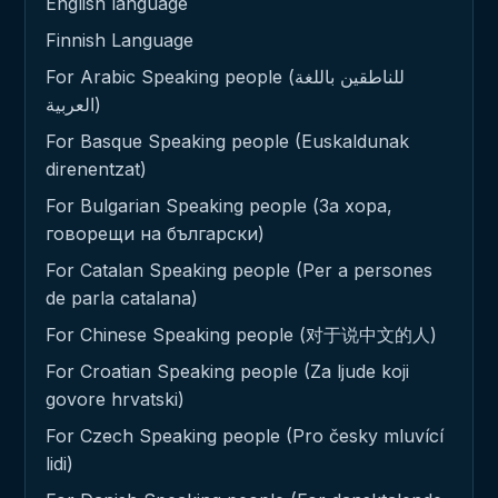
English language
Finnish Language
For Arabic Speaking people (للناطقين باللغة
العربية)
For Basque Speaking people (Euskaldunak
direnentzat)
For Bulgarian Speaking people (За хора,
говорещи на български)
For Catalan Speaking people (Per a persones
de parla catalana)
For Chinese Speaking people (对于说中文的人)
For Croatian Speaking people (Za ljude koji
govore hrvatski)
For Czech Speaking people (Pro česky mluvící
lidi)