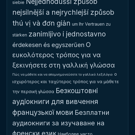
Nejjednodušší způsob
siebie
nejsilnější a nejrychlejší způsob
thú vị và đơn giản
um Ihr Vertrauen zu
zanimljivo i jednostavno
stärken
Ο
érdekesen és egyszerűen
ευκολότερος τρόπος για να
ξεκινήσετε στη γαλλική γλώσσα
ο
Πώς να μάθετε και να απομνημονεύσετε το γαλλικό λεξιλόγιο
ισχυρότερος και ταχύτερος τρόπος για να μάθετε
Безкоштовні
την περσική γλώσσα
аудіокниги для вивчення
французької мови
Безплатни
аудиокниги за изучаване на
френски език
Наиболее часто