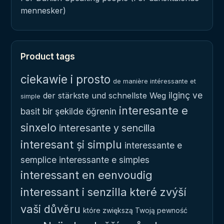
mennesker)
Product tags
ciekawie i prosto
de manière intéressante et
ilginç ve
der stärkste und schnellste Weg
simple
interesante e
basit bir şekilde öğrenin
sinxelo
interesante y sencilla
interesant și simplu
interessante e
semplice
interessante e simples
interessant en eenvoudig
interessant i senzilla
které zvýší
vaši důvěru
które zwiększą Twoją pewność