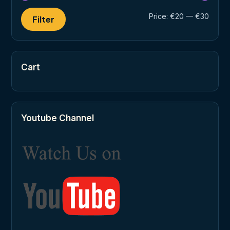
Min
Max
Price:
€20
—
€30
Filter
price
price
Cart
Youtube Channel