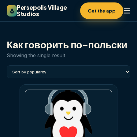
Persepolis Village
☰
🐧
Get the app
Studios
Как говорить по-польски
Showing the single result