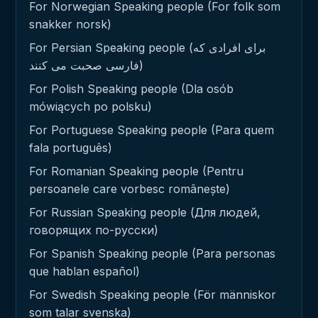
For Norwegian Speaking people (For folk som
snakker norsk)
For Persian Speaking people (برای افرادی که
فارسی صحبت می کنند)
For Polish Speaking people (Dla osób
mówiących po polsku)
For Portuguese Speaking people (Para quem
fala português)
For Romanian Speaking people (Pentru
persoanele care vorbesc românește)
For Russian Speaking people (Для людей,
говорящих по-русски)
For Spanish Speaking people (Para personas
que hablan español)
For Swedish Speaking people (För människor
som talar svenska)