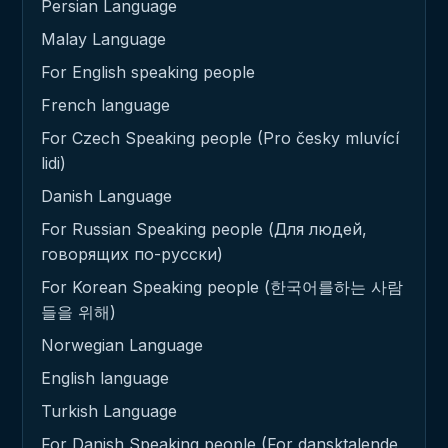
Persian Language
Malay Language
For English speaking people
French language
For Czech Speaking people (Pro česky mluvící
lidi)
Danish Language
For Russian Speaking people (Для людей,
говорящих по-русски)
For Korean Speaking people (한국어를하는 사람
들을 위해)
Norwegian Language
English language
Turkish Language
For Danish Speaking people (For dansktalende