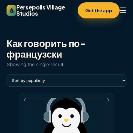
Persepolis Village
☰
🐧
Get the app
Studios
Как говорить по-
французски
Showing the single result