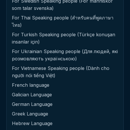
For Swedish Speaking people (För människor
som talar svenska)
For Thai Speaking people (สำหรับคนที่พูดภาษา
ไทย)
For Turkish Speaking people (Türkçe konuşan
insanlar için)
For Ukrainian Speaking people (Для людей, які
розмовляють українською)
For Vietnamese Speaking people (Dành cho
người nói tiếng Việt)
French language
Galician Language
German Language
Greek Language
Hebrew Language