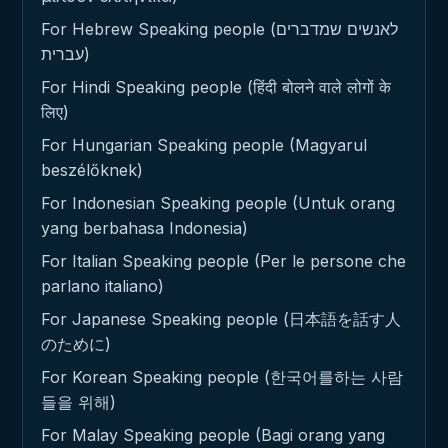
For Hebrew Speaking people (לאנשים שמדברים
עברית)
For Hindi Speaking people (हिंदी बोलने वाले लोगों के
लिए)
For Hungarian Speaking people (Magyarul
beszélőknek)
For Indonesian Speaking people (Untuk orang
yang berbahasa Indonesia)
For Italian Speaking people (Per le persone che
parlano italiano)
For Japanese Speaking people (日本語を話す人
のために)
For Korean Speaking people (한국어를하는 사람
들을 위해)
For Malay Speaking people (Bagi orang yang