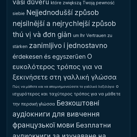
vaši důvěru
które zwiększą Twoją pewność
Nejjednodušší způsob
siebie
nejsilnější a nejrychlejší způsob
thú vị và đơn giản
um Ihr Vertrauen zu
zanimljivo i jednostavno
stärken
Ο
érdekesen és egyszerűen
ευκολότερος τρόπος για να
ξεκινήσετε στη γαλλική γλώσσα
ο
Πώς να μάθετε και να απομνημονεύσετε το γαλλικό λεξιλόγιο
ισχυρότερος και ταχύτερος τρόπος για να μάθετε
Безкоштовні
την περσική γλώσσα
аудіокниги для вивчення
французької мови
Безплатни
аудиокниги за изучаване на