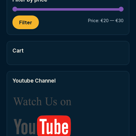
Min
Max
Price:
€20
—
€30
Filter
price
price
Cart
Youtube Channel