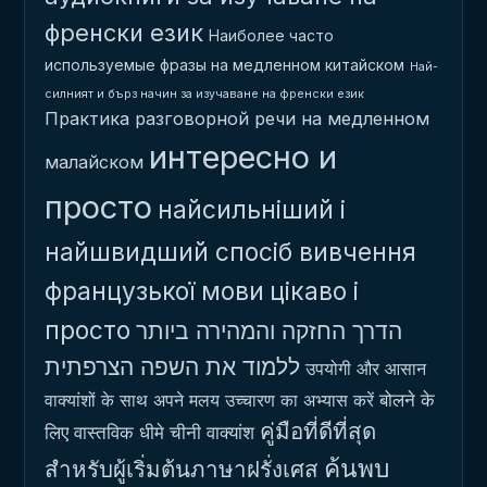
френски език
Наиболее часто
используемые фразы на медленном китайском
Най-
силният и бърз начин за изучаване на френски език
Практика разговорной речи на медленном
интересно и
малайском
просто
найсильніший і
найшвидший спосіб вивчення
французької мови
цікаво і
просто
הדרך החזקה והמהירה ביותר
ללמוד את השפה הצרפתית
उपयोगी और आसान
बोलने के
वाक्यांशों के साथ अपने मलय उच्चारण का अभ्यास करें
คู่มือที่ดีที่สุด
लिए वास्तविक धीमे चीनी वाक्यांश
ค้นพบ
สำหรับผู้เริ่มต้นภาษาฝรั่งเศส