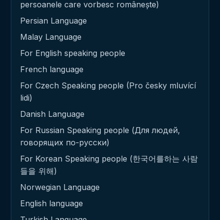
persoanele care vorbesc românește)
Persian Language
Malay Language
For English speaking people
French language
For Czech Speaking people (Pro česky mluvící
lidi)
Danish Language
For Russian Speaking people (Для людей,
говорящих по-русски)
For Korean Speaking people (한국어를하는 사람
들을 위해)
Norwegian Language
English language
Turkish Language