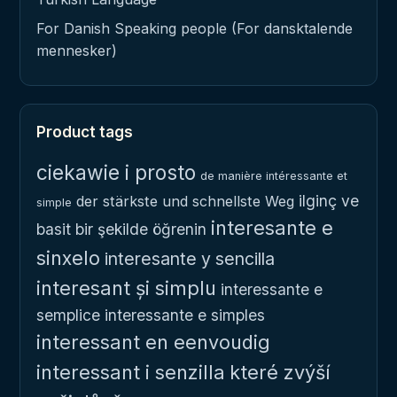
For Danish Speaking people (For dansktalende
mennesker)
Product tags
ciekawie i prosto
de manière intéressante et
ilginç ve
der stärkste und schnellste Weg
simple
interesante e
basit bir şekilde öğrenin
sinxelo
interesante y sencilla
interesant și simplu
interessante e
semplice
interessante e simples
interessant en eenvoudig
interessant i senzilla
které zvýší