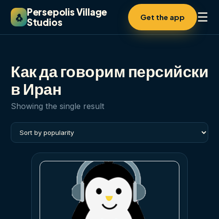
Persepolis Village
☰
🐧
Get the app
Studios
Как да говорим персийски
в Иран
Showing the single result