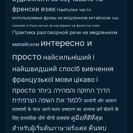
френски език
Наиболее часто
используемые фразы на медленном китайском
Най-
силният и бърз начин за изучаване на френски език
Практика разговорной речи на медленном
интересно и
малайском
просто
найсильніший і
найшвидший спосіб вивчення
французької мови
цікаво і
просто
הדרך החזקה והמהירה ביותר
ללמוד את השפה הצרפתית
उपयोगी और आसान
बोलने के
वाक्यांशों के साथ अपने मलय उच्चारण का अभ्यास करें
คู่มือที่ดีที่สุด
लिए वास्तविक धीमे चीनी वाक्यांश
ค้นพบ
สำหรับผู้เริ่มต้นภาษาฝรั่งเศส