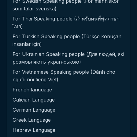
For Swedish Speaking people (För människor
som talar svenska)
For Thai Speaking people (สำหรับคนที่พูดภาษา
ไทย)
For Turkish Speaking people (Türkçe konuşan
insanlar için)
For Ukrainian Speaking people (Для людей, які
розмовляють українською)
For Vietnamese Speaking people (Dành cho
người nói tiếng Việt)
French language
Galician Language
German Language
Greek Language
Hebrew Language