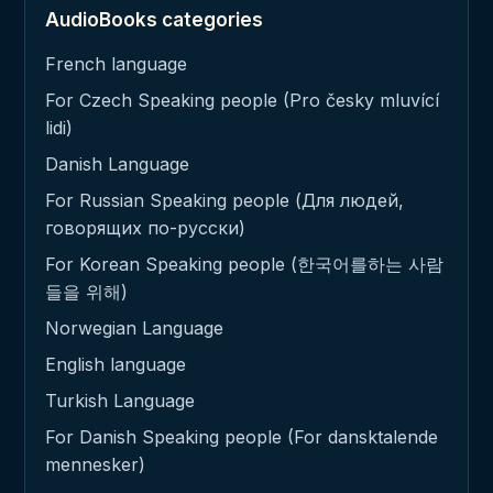
AudioBooks categories
French language
For Czech Speaking people (Pro česky mluvící
lidi)
Danish Language
For Russian Speaking people (Для людей,
говорящих по-русски)
For Korean Speaking people (한국어를하는 사람
들을 위해)
Norwegian Language
English language
Turkish Language
For Danish Speaking people (For dansktalende
mennesker)