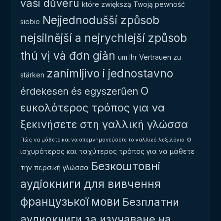
vaši důvěru
które zwiększą Twoją pewność
Nejjednodušší způsob
siebie
nejsilnější a nejrychlejší způsob
thú vị và đơn giản
um Ihr Vertrauen zu
zanimljivo i jednostavno
stärken
Ο
érdekesen és egyszerűen
ευκολότερος τρόπος για να
ξεκινήσετε στη γαλλική γλώσσα
ο
Πώς να μάθετε και να απομνημονεύσετε το γαλλικό λεξιλόγιο
ισχυρότερος και ταχύτερος τρόπος για να μάθετε
Безкоштовні
την περσική γλώσσα
аудіокниги для вивчення
французької мови
Безплатни
аудиокниги за изучаване на