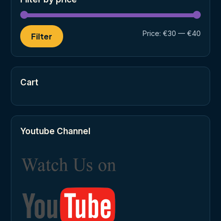
Min
Max
Price:
€30
—
€40
Filter
price
price
Cart
Youtube Channel