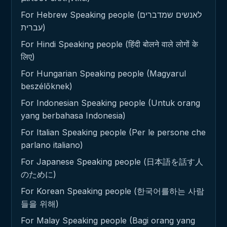
For Hebrew Speaking people (לאנשים שמדברים
עברית)
For Hindi Speaking people (हिंदी बोलने वाले लोगों के
लिए)
For Hungarian Speaking people (Magyarul
beszélőknek)
For Indonesian Speaking people (Untuk orang
yang berbahasa Indonesia)
For Italian Speaking people (Per le persone che
parlano italiano)
For Japanese Speaking people (日本語を話す人
のために)
For Korean Speaking people (한국어를하는 사람
들을 위해)
For Malay Speaking people (Bagi orang yang