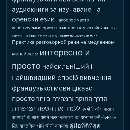
аудиокниги за изучаване на
френски език
Наиболее часто
используемые фразы на медленном китайском
Най-
силният и бърз начин за изучаване на френски език
Практика разговорной речи на медленном
интересно и
малайском
просто
найсильніший і
найшвидший спосіб вивчення
французької мови
цікаво і
просто
הדרך החזקה והמהירה ביותר
ללמוד את השפה הצרפתית
उपयोगी और आसान
बोलने के
वाक्यांशों के साथ अपने मलय उच्चारण का अभ्यास करें
คู่มือที่ดีที่สุด
लिए वास्तविक धीमे चीनी वाक्यांश