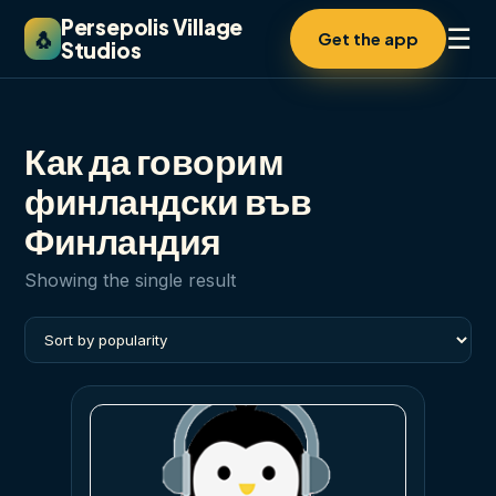
Persepolis Village
☰
🐧
Get the app
Studios
Как да говорим
финландски във
Финландия
Showing the single result