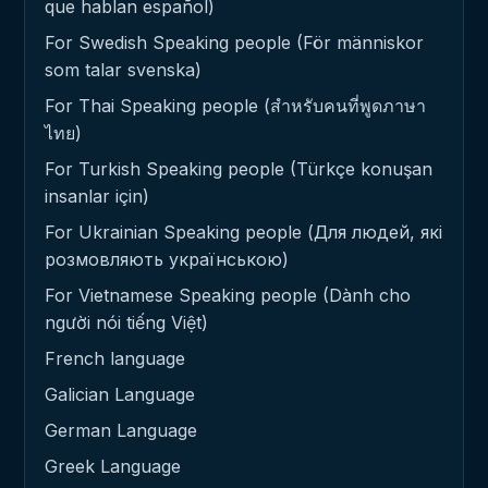
que hablan español)
For Swedish Speaking people (För människor
som talar svenska)
For Thai Speaking people (สำหรับคนที่พูดภาษา
ไทย)
For Turkish Speaking people (Türkçe konuşan
insanlar için)
For Ukrainian Speaking people (Для людей, які
розмовляють українською)
For Vietnamese Speaking people (Dành cho
người nói tiếng Việt)
French language
Galician Language
German Language
Greek Language