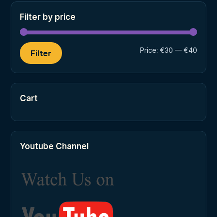
Filter by price
Min
Max
Price:
€30
—
€40
Filter
price
price
Cart
Youtube Channel