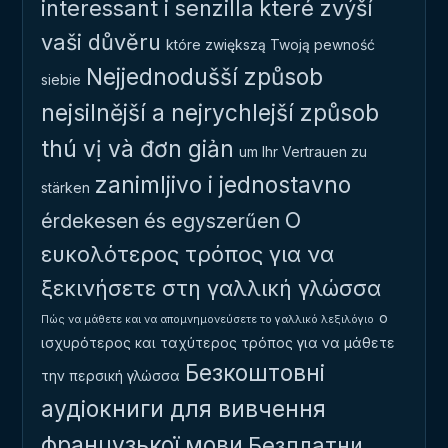
interessant i senzilla
které zvýší
vaši důvěru
które zwiększą Twoją pewność
Nejjednodušší způsob
siebie
nejsilnější a nejrychlejší způsob
thú vị và đơn giản
um Ihr Vertrauen zu
zanimljivo i jednostavno
stärken
Ο
érdekesen és egyszerűen
ευκολότερος τρόπος για να
ξεκινήσετε στη γαλλική γλώσσα
ο
Πώς να μάθετε και να απομνημονεύσετε το γαλλικό λεξιλόγιο
ισχυρότερος και ταχύτερος τρόπος για να μάθετε
Безкоштовні
την περσική γλώσσα
аудіокниги для вивчення
французької мови
Безплатни