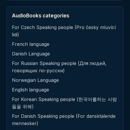
AudioBooks categories
For Czech Speaking people (Pro česky mluvící
lidi)
French language
Danish Language
For Russian Speaking people (Для людей,
говорящих по-русски)
Norwegian Language
English language
For Korean Speaking people (한국어를하는 사람
들을 위해)
For Danish Speaking people (For dansktalende
mennesker)