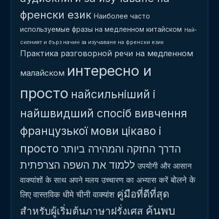
френски език
Наиболее часто
используемые фразы на медленном китайском
Най-
силният и бърз начин за изучаване на френски език
Практика разговорной речи на медленном
интересно и
малайском
просто
найсильніший і
найшвидший спосіб вивчення
французької мови
цікаво і
просто
הדרך החזקה והמהירה ביותר
ללמוד את השפה הצרפתית
उपयोगी और आसान
बोलने के
वाक्यांशों के साथ अपने मलय उच्चारण का अभ्यास करें
คู่มือที่ดีที่สุด
लिए वास्तविक धीमे चीनी वाक्यांश
ค้นพบ
สำหรับผู้เริ่มต้นภาษาฝรั่งเศส