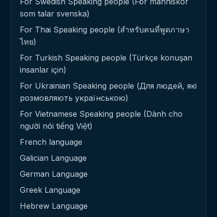
For Swedish Speaking people (För människor
som talar svenska)
For Thai Speaking people (สำหรับคนที่พูดภาษา
ไทย)
For Turkish Speaking people (Türkçe konuşan
insanlar için)
For Ukrainian Speaking people (Для людей, які
розмовляють українською)
For Vietnamese Speaking people (Dành cho
người nói tiếng Việt)
French language
Galician Language
German Language
Greek Language
Hebrew Language