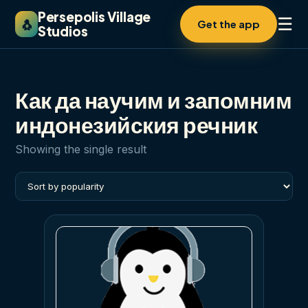
Persepolis Village
☰
🐧
Get the app
Studios
Как да научим и запомним
индонезийския речник
Showing the single result