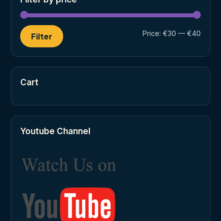
Min
Max
Price:
€30
—
€40
Filter
price
price
Cart
Youtube Channel