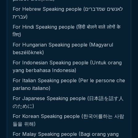
For Hebrew Speaking people (לאנשים שמדברים
עברית)
For Hindi Speaking people (हिंदी बोलने वाले लोगों के
लिए)
For Hungarian Speaking people (Magyarul
beszélőknek)
For Indonesian Speaking people (Untuk orang
yang berbahasa Indonesia)
For Italian Speaking people (Per le persone che
parlano italiano)
For Japanese Speaking people (日本語を話す人
のために)
For Korean Speaking people (한국어를하는 사람
들을 위해)
For Malay Speaking people (Bagi orang yang