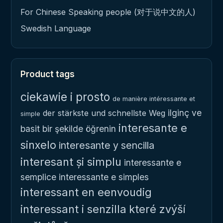
For Chinese Speaking people (对于说中文的人)
Swedish Language
Product tags
ciekawie i prosto
de manière intéressante et
ilginç ve
der stärkste und schnellste Weg
simple
interesante e
basit bir şekilde öğrenin
sinxelo
interesante y sencilla
interesant și simplu
interessante e
semplice
interessante e simples
interessant en eenvoudig
interessant i senzilla
které zvýší