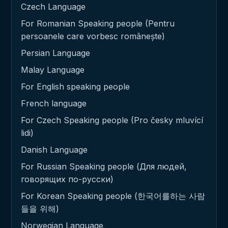
Czech Language
For Romanian Speaking people (Pentru
persoanele care vorbesc românește)
Persian Language
Malay Language
For English speaking people
French language
For Czech Speaking people (Pro česky mluvící
lidi)
Danish Language
For Russian Speaking people (Для людей,
говорящих по-русски)
For Korean Speaking people (한국어를하는 사람
들을 위해)
Norwegian Language