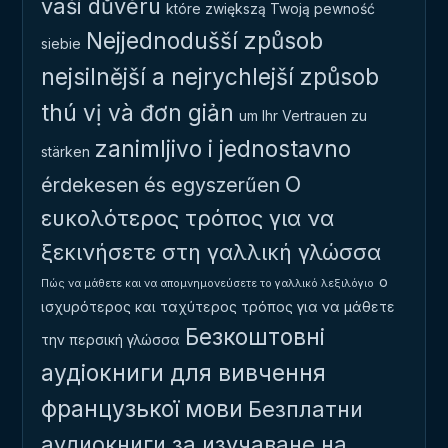
vaši důvěru
które zwiększą Twoją pewność
Nejjednodušší způsob
siebie
nejsilnější a nejrychlejší způsob
thú vị và đơn giản
um Ihr Vertrauen zu
zanimljivo i jednostavno
stärken
Ο
érdekesen és egyszerűen
ευκολότερος τρόπος για να
ξεκινήσετε στη γαλλική γλώσσα
ο
Πώς να μάθετε και να απομνημονεύσετε το γαλλικό λεξιλόγιο
ισχυρότερος και ταχύτερος τρόπος για να μάθετε
Безкоштовні
την περσική γλώσσα
аудіокниги для вивчення
французької мови
Безплатни
аудиокниги за изучаване на