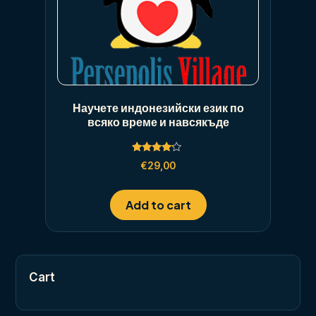
Научете индонезийски език по
всяко време и навсякъде
Rated
€
29,00
4.00
out of 5
Add to cart
Cart