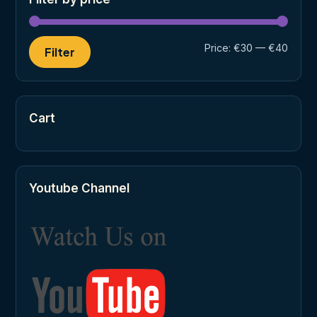
Min
Max
Price:
€30
—
€40
Filter
price
price
Cart
Youtube Channel