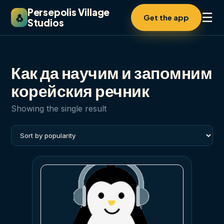
Persepolis Village
☰
🐧
Get the app
Studios
Как да научим и запомним
корейския речник
Showing the single result