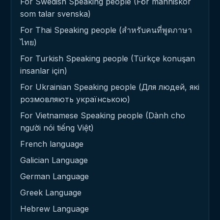
For Swedish Speaking people (För människor
som talar svenska)
For Thai Speaking people (สำหรับคนที่พูดภาษา
ไทย)
For Turkish Speaking people (Türkçe konuşan
insanlar için)
For Ukrainian Speaking people (Для людей, які
розмовляють українською)
For Vietnamese Speaking people (Dành cho
người nói tiếng Việt)
French language
Galician Language
German Language
Greek Language
Hebrew Language