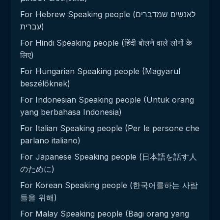
For Hebrew Speaking people (לאנשים שמדברים
עברית)
For Hindi Speaking people (हिंदी बोलने वाले लोगों के
लिए)
For Hungarian Speaking people (Magyarul
beszélőknek)
For Indonesian Speaking people (Untuk orang
yang berbahasa Indonesia)
For Italian Speaking people (Per le persone che
parlano italiano)
For Japanese Speaking people (日本語を話す人
のために)
For Korean Speaking people (한국어를하는 사람
들을 위해)
For Malay Speaking people (Bagi orang yang