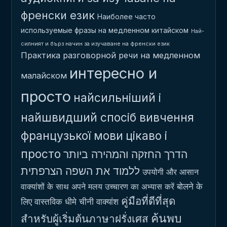
френски език
Наиболее часто
используемые фразы на медленном китайском
Най-
силният и бърз начин за изучаване на френски език
Практика разговорной речи на медленном
интересно и
малайском
просто
найсильніший і
найшвидший спосіб вивчення
французької мови
цікаво і
просто
הדרך החזקה והמהירה ביותר
ללמוד את השפה הצרפתית
उपयोगी और आसान
बोलने के
वाक्यांशों के साथ अपने मलय उच्चारण का अभ्यास करें
คู่มือที่ดีที่สุด
लिए वास्तविक धीमे चीनी वाक्यांश
ค้นพบ
สำหรับผู้เริ่มต้นภาษาฝรั่งเศส