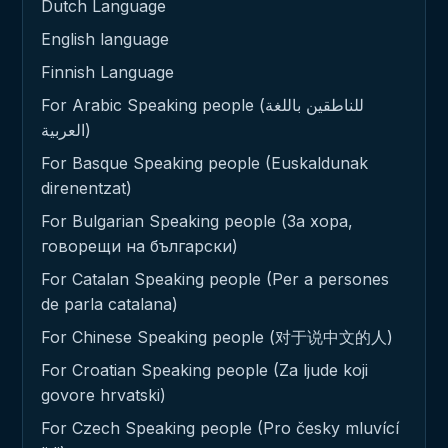
Dutch Language
English language
Finnish Language
For Arabic Speaking people (للناطقين باللغة
العربية)
For Basque Speaking people (Euskaldunak
direnentzat)
For Bulgarian Speaking people (За хора,
говорещи на български)
For Catalan Speaking people (Per a persones
de parla catalana)
For Chinese Speaking people (对于说中文的人)
For Croatian Speaking people (Za ljude koji
govore hrvatski)
For Czech Speaking people (Pro česky mluvící