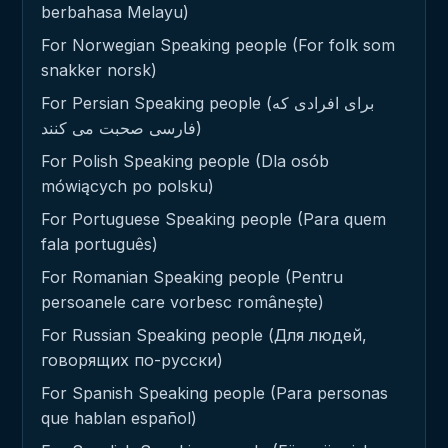
berbahasa Melayu)
For Norwegian Speaking people (For folk som
snakker norsk)
For Persian Speaking people (برای افرادی که
فارسی صحبت می کنند)
For Polish Speaking people (Dla osób
mówiących po polsku)
For Portuguese Speaking people (Para quem
fala português)
For Romanian Speaking people (Pentru
persoanele care vorbesc românește)
For Russian Speaking people (Для людей,
говорящих по-русски)
For Spanish Speaking people (Para personas
que hablan español)