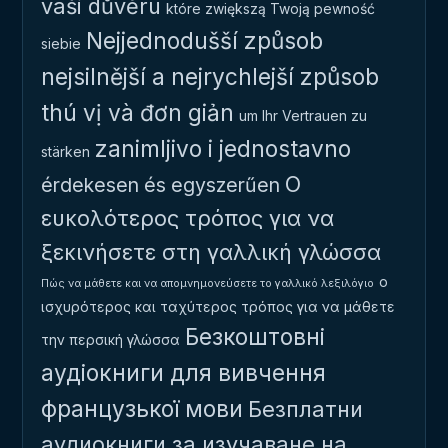
vaši důvěru
które zwiększą Twoją pewność
Nejjednodušší způsob
siebie
nejsilnější a nejrychlejší způsob
thú vị và đơn giản
um Ihr Vertrauen zu
zanimljivo i jednostavno
stärken
Ο
érdekesen és egyszerűen
ευκολότερος τρόπος για να
ξεκινήσετε στη γαλλική γλώσσα
ο
Πώς να μάθετε και να απομνημονεύσετε το γαλλικό λεξιλόγιο
ισχυρότερος και ταχύτερος τρόπος για να μάθετε
Безкоштовні
την περσική γλώσσα
аудіокниги для вивчення
французької мови
Безплатни
аудиокниги за изучаване на