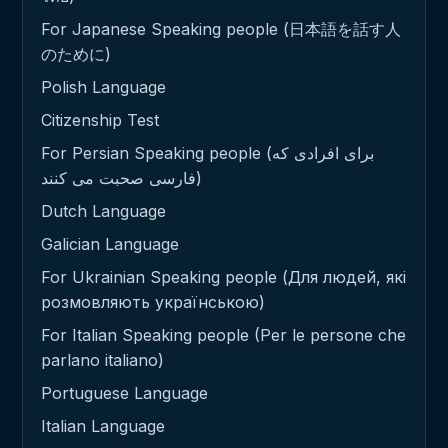
For Japanese Speaking people (日本語を話す人
のために)
Polish Language
Citizenship Test
For Persian Speaking people (برای افرادی که
فارسی صحبت می کنند)
Dutch Language
Galician Language
For Ukrainian Speaking people (Для людей, які
розмовляють українською)
For Italian Speaking people (Per le persone che
parlano italiano)
Portuguese Language
Italian Language