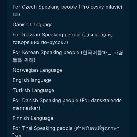
For Czech Speaking people (Pro česky mluvící
lidi)
Danish Language
For Russian Speaking people (Для людей,
говорящих по-русски)
For Korean Speaking people (한국어를하는 사람
들을 위해)
Norwegian Language
English language
Turkish Language
For Danish Speaking people (For dansktalende
mennesker)
Finnish Language
For Thai Speaking people (สำหรับคนที่พูดภาษา
ไทย)