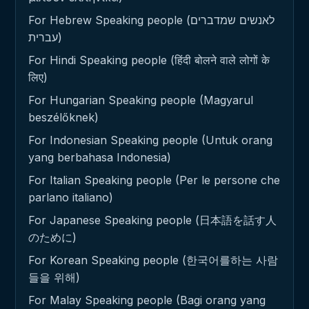
For Hebrew Speaking people (לאנשים שמדברים
עברית)
For Hindi Speaking people (हिंदी बोलने वाले लोगों के
लिए)
For Hungarian Speaking people (Magyarul
beszélőknek)
For Indonesian Speaking people (Untuk orang
yang berbahasa Indonesia)
For Italian Speaking people (Per le persone che
parlano italiano)
For Japanese Speaking people (日本語を話す人
のために)
For Korean Speaking people (한국어를하는 사람
들을 위해)
For Malay Speaking people (Bagi orang yang