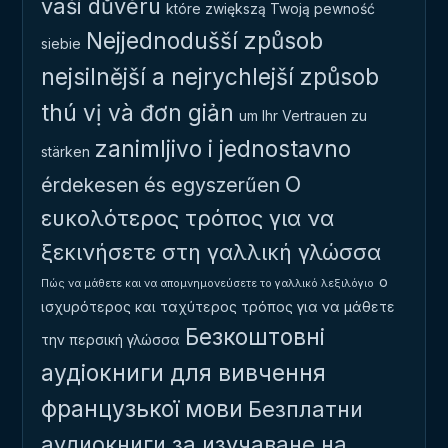
vaši důvěru
które zwiększą Twoją pewność
Nejjednodušší způsob
siebie
nejsilnější a nejrychlejší způsob
thú vị và đơn giản
um Ihr Vertrauen zu
zanimljivo i jednostavno
stärken
Ο
érdekesen és egyszerűen
ευκολότερος τρόπος για να
ξεκινήσετε στη γαλλική γλώσσα
ο
Πώς να μάθετε και να απομνημονεύσετε το γαλλικό λεξιλόγιο
ισχυρότερος και ταχύτερος τρόπος για να μάθετε
Безкоштовні
την περσική γλώσσα
аудіокниги для вивчення
французької мови
Безплатни
аудиокниги за изучаване на