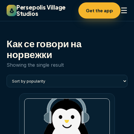
Persepolis Village
☰
🐧
Get the app
Studios
Как се говори на
норвежки
Showing the single result