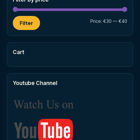
Min
Max
Price:
€30
—
€40
Filter
price
price
Cart
Youtube Channel