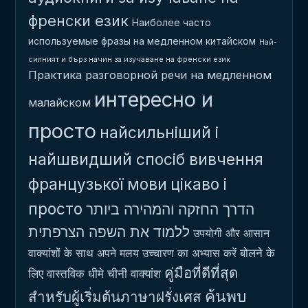
френски език
Наиболее часто
используемые фразы на медленном китайском
Най-
силният и бърз начин за изучаване на френски език
Практика разговорной речи на медленном
интересно и
малайском
просто
найсильніший і
найшвидший спосіб вивчення
французької мови
цікаво і
просто
הדרך החזקה והמהירה ביותר
ללמוד את השפה הצרפתית
उपयोगी और आसान
बोलने के
वाक्यांशों के साथ अपने मलय उच्चारण का अभ्यास करें
คู่มือที่ดีที่สุด
लिए वास्तविक धीमे चीनी वाक्यांश
ค้นพบ
สำหรับผู้เริ่มต้นภาษาฝรั่งเศส