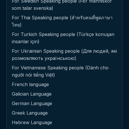
For Swedish Speaking people (För människor
som talar svenska)
For Thai Speaking people (สำหรับคนที่พูดภาษา
ไทย)
For Turkish Speaking people (Türkçe konuşan
insanlar için)
For Ukrainian Speaking people (Для людей, які
розмовляють українською)
For Vietnamese Speaking people (Dành cho
người nói tiếng Việt)
French language
Galician Language
German Language
Greek Language
Hebrew Language