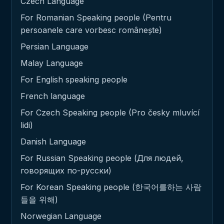
Czech Language
For Romanian Speaking people (Pentru
persoanele care vorbesc românește)
Persian Language
Malay Language
For English speaking people
French language
For Czech Speaking people (Pro česky mluvící
lidi)
Danish Language
For Russian Speaking people (Для людей,
говорящих по-русски)
For Korean Speaking people (한국어를하는 사람
들을 위해)
Norwegian Language