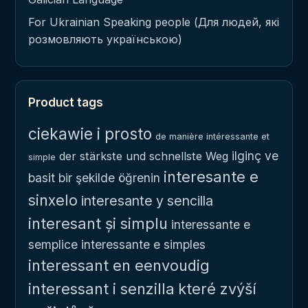
For Ukrainian Speaking people (Для людей, які
розмовляють українською)
Product tags
ciekawie i prosto
de manière intéressante et
ilginç ve
der stärkste und schnellste Weg
simple
interesante e
basit bir şekilde öğrenin
sinxelo
interesante y sencilla
interesant și simplu
interessante e
semplice
interessante e simples
interessant en eenvoudig
interessant i senzilla
které zvýší