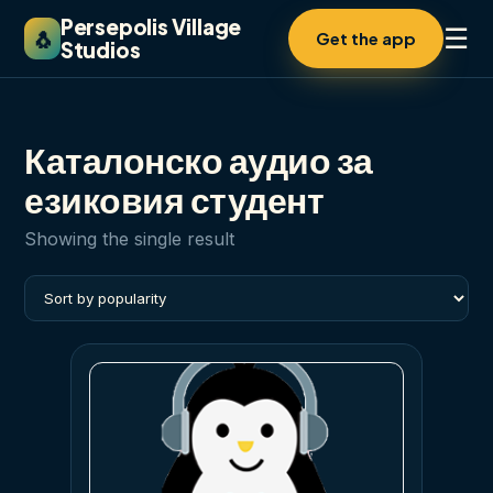
Persepolis Village
☰
🐧
Get the app
Studios
Каталонско аудио за
езиковия студент
Showing the single result