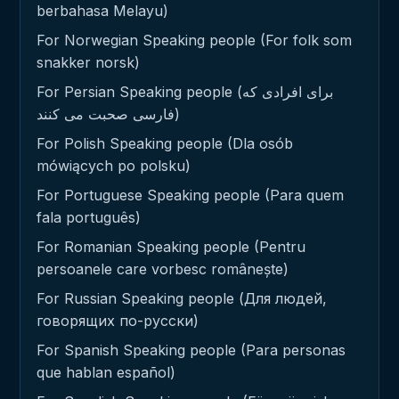
berbahasa Melayu)
For Norwegian Speaking people (For folk som
snakker norsk)
For Persian Speaking people (برای افرادی که
فارسی صحبت می کنند)
For Polish Speaking people (Dla osób
mówiących po polsku)
For Portuguese Speaking people (Para quem
fala português)
For Romanian Speaking people (Pentru
persoanele care vorbesc românește)
For Russian Speaking people (Для людей,
говорящих по-русски)
For Spanish Speaking people (Para personas
que hablan español)