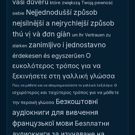
vaši důvěru
które zwiększą Twoją pewność
Nejjednodušší způsob
siebie
nejsilnější a nejrychlejší způsob
thú vị và đơn giản
um Ihr Vertrauen zu
zanimljivo i jednostavno
stärken
Ο
érdekesen és egyszerűen
ευκολότερος τρόπος για να
ξεκινήσετε στη γαλλική γλώσσα
ο
Πώς να μάθετε και να απομνημονεύσετε το γαλλικό λεξιλόγιο
ισχυρότερος και ταχύτερος τρόπος για να μάθετε
Безкоштовні
την περσική γλώσσα
аудіокниги для вивчення
французької мови
Безплатни
аудиокниги за изучаване на