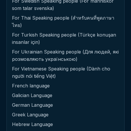
For Swedish Speaking people (För människor
som talar svenska)
For Thai Speaking people (สำหรับคนที่พูดภาษา
ไทย)
For Turkish Speaking people (Türkçe konuşan
insanlar için)
For Ukrainian Speaking people (Для людей, які
розмовляють українською)
For Vietnamese Speaking people (Dành cho
người nói tiếng Việt)
French language
Galician Language
German Language
Greek Language
Hebrew Language