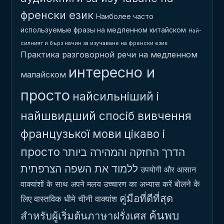
френски език
Наиболее часто
используемые фразы на медленном китайском
Най-
силният и бърз начин за изучаване на френски език
Практика разговорной речи на медленном
интересно и
малайском
просто
найсильніший і
найшвидший спосіб вивчення
французької мови
цікаво і
просто
הדרך החזקה והמהירה ביותר
ללמוד את השפה הצרפתית
उपयोगी और आसान
बोलने के
वाक्यांशों के साथ अपने मलय उच्चारण का अभ्यास करें
คู่มือที่ดีที่สุด
लिए वास्तविक धीमे चीनी वाक्यांश
ค้นพบ
สำหรับผู้เริ่มต้นภาษาฝรั่งเศส