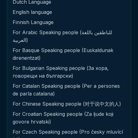
Dutch Language
English language
Finnish Language
For Arabic Speaking people (للناطقين باللغة
العربية)
For Basque Speaking people (Euskaldunak
direnentzat)
For Bulgarian Speaking people (За хора,
говорещи на български)
For Catalan Speaking people (Per a persones
de parla catalana)
For Chinese Speaking people (对于说中文的人)
For Croatian Speaking people (Za ljude koji
govore hrvatski)
For Czech Speaking people (Pro česky mluvící