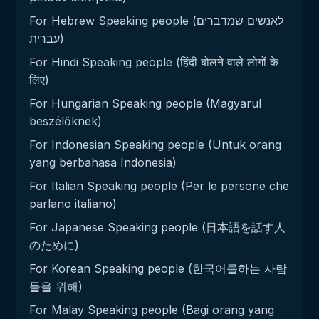
For Hebrew Speaking people (לאנשים שמדברים
עברית)
For Hindi Speaking people (हिंदी बोलने वाले लोगों के
लिए)
For Hungarian Speaking people (Magyarul
beszélőknek)
For Indonesian Speaking people (Untuk orang
yang berbahasa Indonesia)
For Italian Speaking people (Per le persone che
parlano italiano)
For Japanese Speaking people (日本語を話す人
のために)
For Korean Speaking people (한국어를하는 사람
들을 위해)
For Malay Speaking people (Bagi orang yang