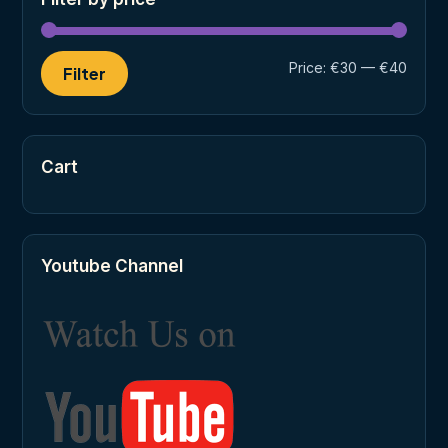
Min
Max
Price:
€30
—
€40
Filter
price
price
Cart
Youtube Channel