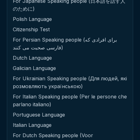
For Japanese Speaking people (日本語を話す人
のために)
Polish Language
Citizenship Test
For Persian Speaking people (برای افرادی که
فارسی صحبت می کنند)
Dutch Language
Galician Language
For Ukrainian Speaking people (Для людей, які
розмовляють українською)
For Italian Speaking people (Per le persone che
parlano italiano)
Portuguese Language
Italian Language
For Dutch Speaking people (Voor