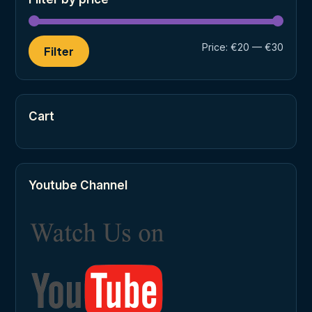
Min
Max
Price:
€20
—
€30
Filter
price
price
Cart
Youtube Channel