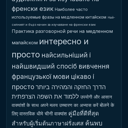
френски език
Наиболее часто
используемые фразы на медленном китайском
Най-
силният и бърз начин за изучаване на френски език
Практика разговорной речи на медленном
интересно и
малайском
просто
найсильніший і
найшвидший спосіб вивчення
французької мови
цікаво і
просто
הדרך החזקה והמהירה ביותר
ללמוד את השפה הצרפתית
उपयोगी और आसान
बोलने के
वाक्यांशों के साथ अपने मलय उच्चारण का अभ्यास करें
คู่มือที่ดีที่สุด
लिए वास्तविक धीमे चीनी वाक्यांश
ค้นพบ
สำหรับผู้เริ่มต้นภาษาฝรั่งเศส