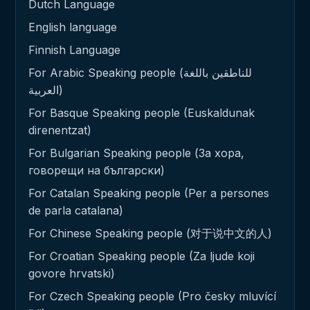
Dutch Language
English language
Finnish Language
For Arabic Speaking people (للناطقين باللغة
العربية)
For Basque Speaking people (Euskaldunak
direnentzat)
For Bulgarian Speaking people (За хора,
говорещи на български)
For Catalan Speaking people (Per a persones
de parla catalana)
For Chinese Speaking people (对于说中文的人)
For Croatian Speaking people (Za ljude koji
govore hrvatski)
For Czech Speaking people (Pro česky mluvící