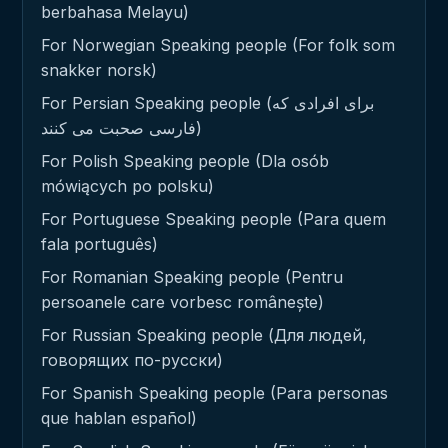
berbahasa Melayu)
For Norwegian Speaking people (For folk som
snakker norsk)
For Persian Speaking people (برای افرادی که
فارسی صحبت می کنند)
For Polish Speaking people (Dla osób
mówiących po polsku)
For Portuguese Speaking people (Para quem
fala português)
For Romanian Speaking people (Pentru
persoanele care vorbesc românește)
For Russian Speaking people (Для людей,
говорящих по-русски)
For Spanish Speaking people (Para personas
que hablan español)