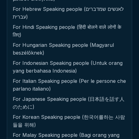
For Hebrew Speaking people (לאנשים שמדברים
עברית)
For Hindi Speaking people (हिंदी बोलने वाले लोगों के
लिए)
For Hungarian Speaking people (Magyarul
beszélőknek)
For Indonesian Speaking people (Untuk orang
yang berbahasa Indonesia)
For Italian Speaking people (Per le persone che
parlano italiano)
For Japanese Speaking people (日本語を話す人
のために)
For Korean Speaking people (한국어를하는 사람
들을 위해)
For Malay Speaking people (Bagi orang yang