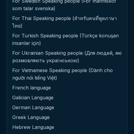
For Swedish Speaking people (För människor
som talar svenska)
For Thai Speaking people (สำหรับคนที่พูดภาษา
ไทย)
For Turkish Speaking people (Türkçe konuşan
insanlar için)
For Ukrainian Speaking people (Для людей, які
розмовляють українською)
For Vietnamese Speaking people (Dành cho
người nói tiếng Việt)
French language
Galician Language
German Language
Greek Language
Hebrew Language