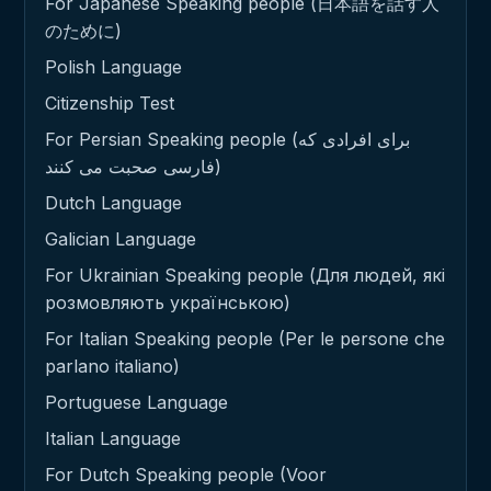
For Japanese Speaking people (日本語を話す人
のために)
Polish Language
Citizenship Test
For Persian Speaking people (برای افرادی که
فارسی صحبت می کنند)
Dutch Language
Galician Language
For Ukrainian Speaking people (Для людей, які
розмовляють українською)
For Italian Speaking people (Per le persone che
parlano italiano)
Portuguese Language
Italian Language
For Dutch Speaking people (Voor