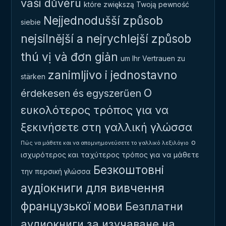
vaši důvěru
które zwiększą Twoją pewność
Nejjednodušší způsob
siebie
nejsilnější a nejrychlejší způsob
thú vị và đơn giản
um Ihr Vertrauen zu
zanimljivo i jednostavno
stärken
Ο
érdekesen és egyszerűen
ευκολότερος τρόπος για να
ξεκινήσετε στη γαλλική γλώσσα
ο
Πώς να μάθετε και να απομνημονεύσετε το γαλλικό λεξιλόγιο
ισχυρότερος και ταχύτερος τρόπος για να μάθετε
Безкоштовні
την περσική γλώσσα
аудіокниги для вивчення
французької мови
Безплатни
аудиокниги за изучаване на