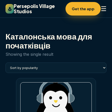
Persepolis Village
☰
🐧
Get the app
Studios
Каталонська мова для
початківців
Showing the single result