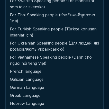
For Swedish Speaking people (För människor
som talar svenska)
For Thai Speaking people (สำหรับคนที่พูดภาษา
ไทย)
For Turkish Speaking people (Türkçe konuşan
insanlar için)
For Ukrainian Speaking people (Для людей, які
розмовляють українською)
For Vietnamese Speaking people (Dành cho
người nói tiếng Việt)
French language
Galician Language
German Language
Greek Language
Hebrew Language