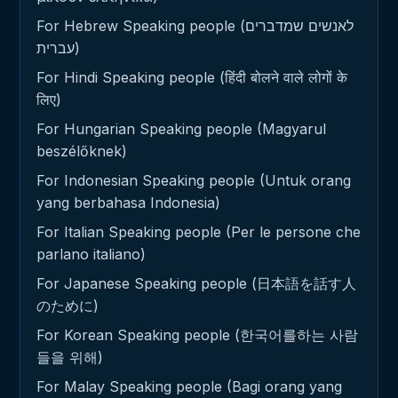
For Hebrew Speaking people (לאנשים שמדברים
עברית)
For Hindi Speaking people (हिंदी बोलने वाले लोगों के
लिए)
For Hungarian Speaking people (Magyarul
beszélőknek)
For Indonesian Speaking people (Untuk orang
yang berbahasa Indonesia)
For Italian Speaking people (Per le persone che
parlano italiano)
For Japanese Speaking people (日本語を話す人
のために)
For Korean Speaking people (한국어를하는 사람
들을 위해)
For Malay Speaking people (Bagi orang yang