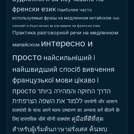
френски език
Наиболее часто
используемые фразы на медленном китайском
Най-
силният и бърз начин за изучаване на френски език
Практика разговорной речи на медленном
интересно и
малайском
просто
найсильніший і
найшвидший спосіб вивчення
французької мови
цікаво і
просто
הדרך החזקה והמהירה ביותר
ללמוד את השפה הצרפתית
उपयोगी और आसान
बोलने के
वाक्यांशों के साथ अपने मलय उच्चारण का अभ्यास करें
คู่มือที่ดีที่สุด
लिए वास्तविक धीमे चीनी वाक्यांश
ค้นพบ
สำหรับผู้เริ่มต้นภาษาฝรั่งเศส