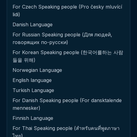
For Czech Speaking people (Pro česky mluvící
lidi)
Danish Language
For Russian Speaking people (Для людей,
говорящих по-русски)
For Korean Speaking people (한국어를하는 사람
들을 위해)
Norwegian Language
English language
Turkish Language
For Danish Speaking people (For dansktalende
mennesker)
Finnish Language
For Thai Speaking people (สำหรับคนที่พูดภาษา
ไทย)