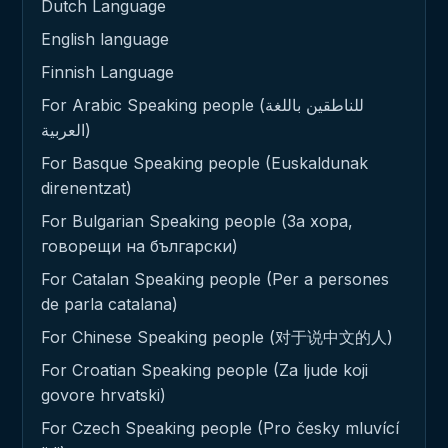
Dutch Language
English language
Finnish Language
For Arabic Speaking people (للناطقين باللغة
العربية)
For Basque Speaking people (Euskaldunak
direnentzat)
For Bulgarian Speaking people (За хора,
говорещи на български)
For Catalan Speaking people (Per a persones
de parla catalana)
For Chinese Speaking people (对于说中文的人)
For Croatian Speaking people (Za ljude koji
govore hrvatski)
For Czech Speaking people (Pro česky mluvící