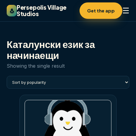
Persepolis Village
☰
🐧
Get the app
Studios
Каталунски език за
начинаещи
Showing the single result