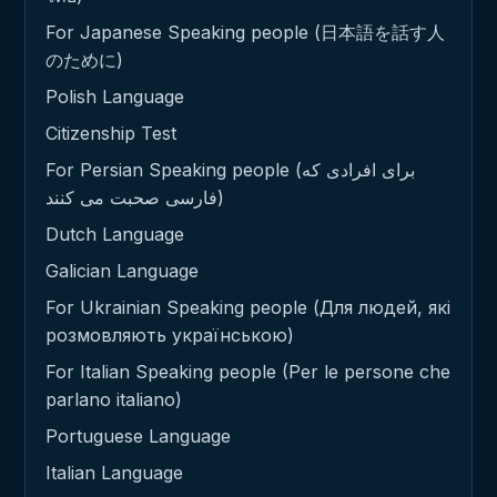
For Japanese Speaking people (日本語を話す人
のために)
Polish Language
Citizenship Test
For Persian Speaking people (برای افرادی که
فارسی صحبت می کنند)
Dutch Language
Galician Language
For Ukrainian Speaking people (Для людей, які
розмовляють українською)
For Italian Speaking people (Per le persone che
parlano italiano)
Portuguese Language
Italian Language