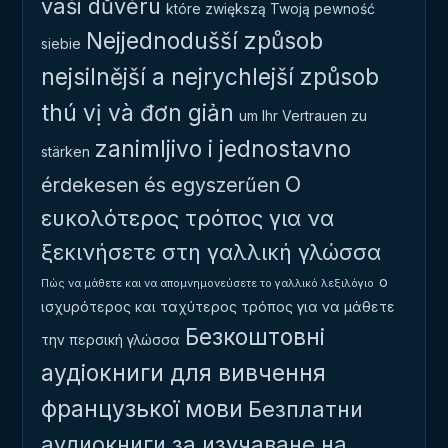
vaši důvěru
które zwiększą Twoją pewność
Nejjednodušší způsob
siebie
nejsilnější a nejrychlejší způsob
thú vị và đơn giản
um Ihr Vertrauen zu
zanimljivo i jednostavno
stärken
Ο
érdekesen és egyszerűen
ευκολότερος τρόπος για να
ξεκινήσετε στη γαλλική γλώσσα
ο
Πώς να μάθετε και να απομνημονεύσετε το γαλλικό λεξιλόγιο
ισχυρότερος και ταχύτερος τρόπος για να μάθετε
Безкоштовні
την περσική γλώσσα
аудіокниги для вивчення
французької мови
Безплатни
аудиокниги за изучаване на