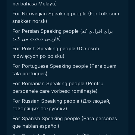
berbahasa Melayu)
For Norwegian Speaking people (For folk som
snakker norsk)
For Persian Speaking people (برای افرادی که
فارسی صحبت می کنند)
For Polish Speaking people (Dla osób
mówiących po polsku)
For Portuguese Speaking people (Para quem
fala português)
For Romanian Speaking people (Pentru
persoanele care vorbesc românește)
For Russian Speaking people (Для людей,
говорящих по-русски)
For Spanish Speaking people (Para personas
que hablan español)