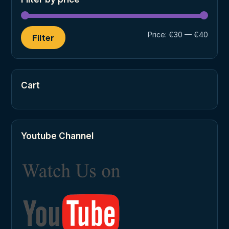
Min
Max
Price:
€30
—
€40
Filter
price
price
Cart
Youtube Channel