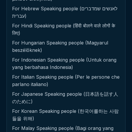
For Hebrew Speaking people (לאנשים שמדברים
עברית)
For Hindi Speaking people (हिंदी बोलने वाले लोगों के
लिए)
For Hungarian Speaking people (Magyarul
beszélőknek)
For Indonesian Speaking people (Untuk orang
yang berbahasa Indonesia)
For Italian Speaking people (Per le persone che
parlano italiano)
For Japanese Speaking people (日本語を話す人
のために)
For Korean Speaking people (한국어를하는 사람
들을 위해)
For Malay Speaking people (Bagi orang yang