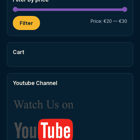
Min
Max
Price:
€20
—
€30
Filter
price
price
Cart
Youtube Channel