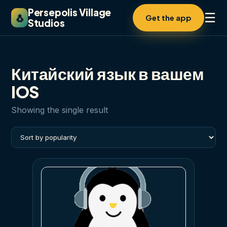
Persepolis Village
☰
🐧
Get the app
Studios
Китайский язык в вашем
IOS
Showing the single result