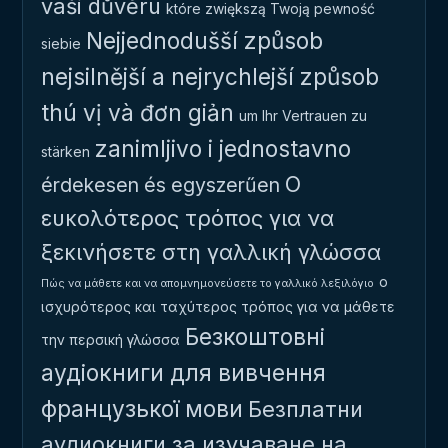
vaši důvěru
które zwiększą Twoją pewność
Nejjednodušší způsob
siebie
nejsilnější a nejrychlejší způsob
thú vị và đơn giản
um Ihr Vertrauen zu
zanimljivo i jednostavno
stärken
Ο
érdekesen és egyszerűen
ευκολότερος τρόπος για να
ξεκινήσετε στη γαλλική γλώσσα
ο
Πώς να μάθετε και να απομνημονεύσετε το γαλλικό λεξιλόγιο
ισχυρότερος και ταχύτερος τρόπος για να μάθετε
Безкоштовні
την περσική γλώσσα
аудіокниги для вивчення
французької мови
Безплатни
аудиокниги за изучаване на