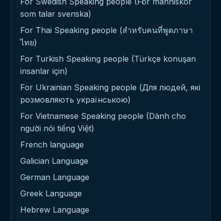
For Swedish Speaking people (För människor
som talar svenska)
For Thai Speaking people (สำหรับคนที่พูดภาษา
ไทย)
For Turkish Speaking people (Türkçe konuşan
insanlar için)
For Ukrainian Speaking people (Для людей, які
розмовляють українською)
For Vietnamese Speaking people (Dành cho
người nói tiếng Việt)
French language
Galician Language
German Language
Greek Language
Hebrew Language