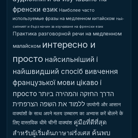
френски език
Наиболее часто
используемые фразы на медленном китайском
Най-
силният и бърз начин за изучаване на френски език
Практика разговорной речи на медленном
интересно и
малайском
просто
найсильніший і
найшвидший спосіб вивчення
французької мови
цікаво і
просто
הדרך החזקה והמהירה ביותר
ללמוד את השפה הצרפתית
उपयोगी और आसान
बोलने के
वाक्यांशों के साथ अपने मलय उच्चारण का अभ्यास करें
คู่มือที่ดีที่สุด
लिए वास्तविक धीमे चीनी वाक्यांश
ค้นพบ
สำหรับผู้เริ่มต้นภาษาฝรั่งเศส