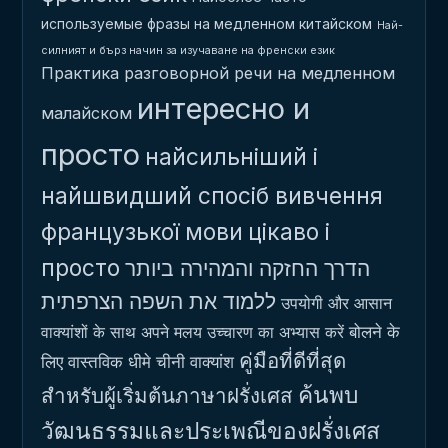
используемые фразы на медленном китайском
Най-
силният и бърз начин за изучаване на френски език
Практика разговорной речи на медленном
интересно и
малайском
просто
найсильніший і
найшвидший спосіб вивчення
французької мови
цікаво і
просто
הדרך החזקה והמהירה ביותר
ללמוד את השפה הצרפתית
उपयोगी और आसान
बोलने के
वाक्यांशों के साथ अपने मलय उच्चारण का अभ्यास करें
คู่มือที่ดีที่สุด
लिए वास्तविक धीमे चीनी वाक्यांश
ค้นพบ
สำหรับผู้เริ่มต้นภาษาฝรั่งเศส
วัฒนธรรมและประเพณีของฝรั่งเศส