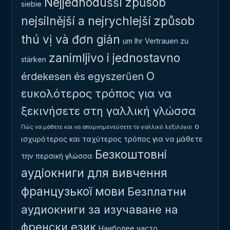
Nejjednodušší způsob
siebie
nejsilnější a nejrychlejší způsob
thú vị và đơn giản
um Ihr Vertrauen zu
zanimljivo i jednostavno
stärken
Ο
érdekesen és egyszerűen
ευκολότερος τρόπος για να
ξεκινήσετε στη γαλλική γλώσσα
ο
Πώς να μάθετε και να απομνημονεύσετε το γαλλικό λεξιλόγιο
ισχυρότερος και ταχύτερος τρόπος για να μάθετε
Безкоштовні
την περσική γλώσσα
аудіокниги для вивчення
французької мови
Безплатни
аудиокниги за изучаване на
френски език
Наиболее часто