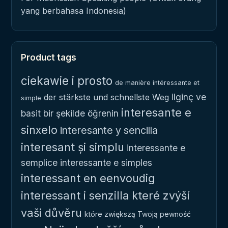
yang berbahasa Indonesia)
Product tags
ciekawie i prosto
de manière intéressante et
ilginç ve
der stärkste und schnellste Weg
simple
interesante e
basit bir şekilde öğrenin
sinxelo
interesante y sencilla
interesant și simplu
interessante e
semplice
interessante e simples
interessant en eenvoudig
interessant i senzilla
které zvýší
vaši důvěru
które zwiększą Twoją pewność