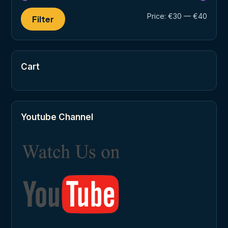
Min
Max
Price:
€30
—
€40
Filter
price
price
Cart
Youtube Channel