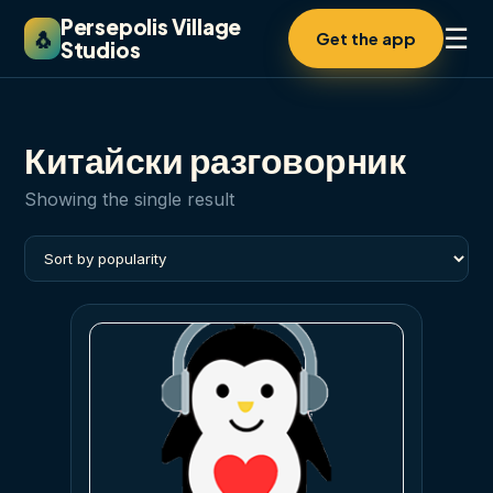
Persepolis Village
☰
🐧
Get the app
Studios
Китайски разговорник
Showing the single result