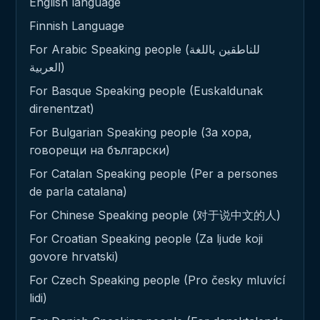
English language
Finnish Language
For Arabic Speaking people (للناطقين باللغة
العربية)
For Basque Speaking people (Euskaldunak
direnentzat)
For Bulgarian Speaking people (За хора,
говорещи на български)
For Catalan Speaking people (Per a persones
de parla catalana)
For Chinese Speaking people (对于说中文的人)
For Croatian Speaking people (Za ljude koji
govore hrvatski)
For Czech Speaking people (Pro česky mluvící
lidi)