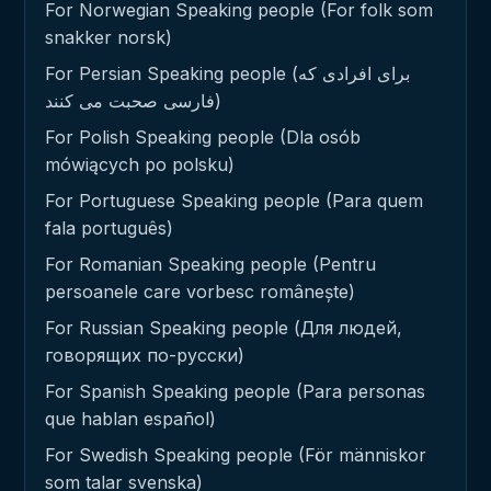
For Norwegian Speaking people (For folk som
snakker norsk)
For Persian Speaking people (برای افرادی که
فارسی صحبت می کنند)
For Polish Speaking people (Dla osób
mówiących po polsku)
For Portuguese Speaking people (Para quem
fala português)
For Romanian Speaking people (Pentru
persoanele care vorbesc românește)
For Russian Speaking people (Для людей,
говорящих по-русски)
For Spanish Speaking people (Para personas
que hablan español)
For Swedish Speaking people (För människor
som talar svenska)