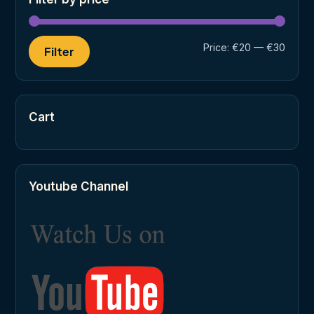
Min
Max
Price:
€20
—
€30
Filter
price
price
Cart
Youtube Channel