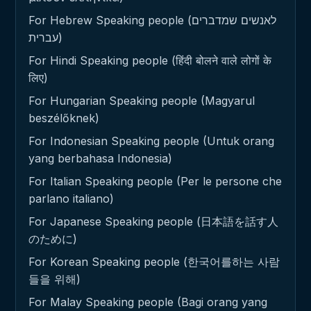
For Hebrew Speaking people (לאנשים שמדברים
עברית)
For Hindi Speaking people (हिंदी बोलने वाले लोगों के
लिए)
For Hungarian Speaking people (Magyarul
beszélőknek)
For Indonesian Speaking people (Untuk orang
yang berbahasa Indonesia)
For Italian Speaking people (Per le persone che
parlano italiano)
For Japanese Speaking people (日本語を話す人
のために)
For Korean Speaking people (한국어를하는 사람
들을 위해)
For Malay Speaking people (Bagi orang yang