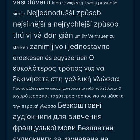
vaši důvěru
które zwiększą Twoją pewność
Nejjednodušší způsob
siebie
nejsilnější a nejrychlejší způsob
thú vị và đơn giản
um Ihr Vertrauen zu
zanimljivo i jednostavno
stärken
Ο
érdekesen és egyszerűen
ευκολότερος τρόπος για να
ξεκινήσετε στη γαλλική γλώσσα
ο
Πώς να μάθετε και να απομνημονεύσετε το γαλλικό λεξιλόγιο
ισχυρότερος και ταχύτερος τρόπος για να μάθετε
Безкоштовні
την περσική γλώσσα
аудіокниги для вивчення
французької мови
Безплатни
аудиокниги за изучаване на