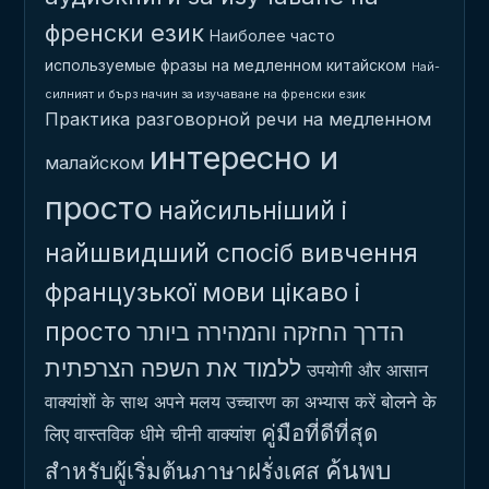
френски език
Наиболее часто
используемые фразы на медленном китайском
Най-
силният и бърз начин за изучаване на френски език
Практика разговорной речи на медленном
интересно и
малайском
просто
найсильніший і
найшвидший спосіб вивчення
французької мови
цікаво і
просто
הדרך החזקה והמהירה ביותר
ללמוד את השפה הצרפתית
उपयोगी और आसान
बोलने के
वाक्यांशों के साथ अपने मलय उच्चारण का अभ्यास करें
คู่มือที่ดีที่สุด
लिए वास्तविक धीमे चीनी वाक्यांश
ค้นพบ
สำหรับผู้เริ่มต้นภาษาฝรั่งเศส