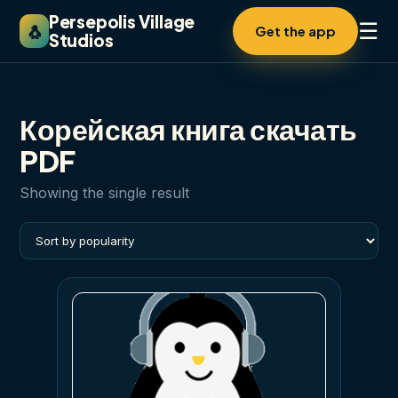
Persepolis Village
☰
🐧
Get the app
Studios
Корейская книга скачать
PDF
Showing the single result