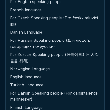
For English speaking people
French language
For Czech Speaking people (Pro česky mluvící
lidi)
Danish Language
For Russian Speaking people (Для людей,
говорящих по-русски)
For Korean Speaking people (한국어를하는 사람
들을 위해)
Norwegian Language
English language
Turkish Language
For Danish Speaking people (For dansktalende
mennesker)
Finnish Language