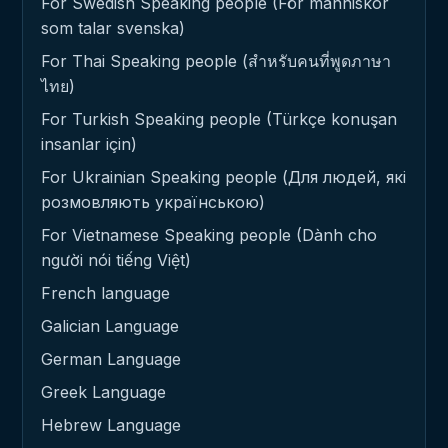
For Swedish Speaking people (För människor
som talar svenska)
For Thai Speaking people (สำหรับคนที่พูดภาษา
ไทย)
For Turkish Speaking people (Türkçe konuşan
insanlar için)
For Ukrainian Speaking people (Для людей, які
розмовляють українською)
For Vietnamese Speaking people (Dành cho
người nói tiếng Việt)
French language
Galician Language
German Language
Greek Language
Hebrew Language