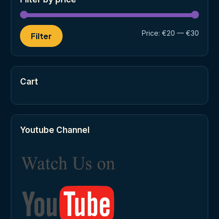
Min
Max
Price:
€20
—
€30
Filter
price
price
Cart
Youtube Channel