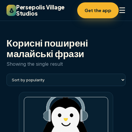
Persepolis Village
☰
🐧
Get the app
Studios
Корисні поширені
малайські фрази
Showing the single result