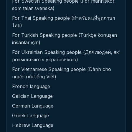
For Swedish Speaking people (För människor
som talar svenska)
For Thai Speaking people (สำหรับคนที่พูดภาษา
ไทย)
For Turkish Speaking people (Türkçe konuşan
insanlar için)
For Ukrainian Speaking people (Для людей, які
розмовляють українською)
For Vietnamese Speaking people (Dành cho
người nói tiếng Việt)
French language
Galician Language
German Language
Greek Language
Hebrew Language