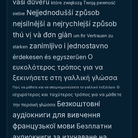
vaši důvěru
które zwiększą Twoją pewność
Nejjednodušší způsob
siebie
nejsilnější a nejrychlejší způsob
thú vị và đơn giản
um Ihr Vertrauen zu
zanimljivo i jednostavno
stärken
Ο
érdekesen és egyszerűen
ευκολότερος τρόπος για να
ξεκινήσετε στη γαλλική γλώσσα
ο
Πώς να μάθετε και να απομνημονεύσετε το γαλλικό λεξιλόγιο
ισχυρότερος και ταχύτερος τρόπος για να μάθετε
Безкоштовні
την περσική γλώσσα
аудіокниги для вивчення
французької мови
Безплатни
аудиокниги за изучаване на