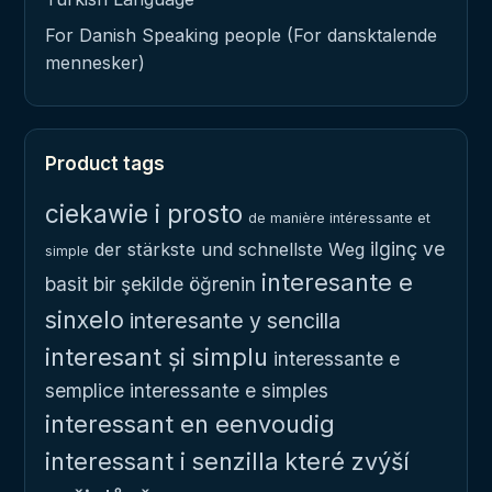
For Danish Speaking people (For dansktalende
mennesker)
Product tags
ciekawie i prosto
de manière intéressante et
ilginç ve
der stärkste und schnellste Weg
simple
interesante e
basit bir şekilde öğrenin
sinxelo
interesante y sencilla
interesant și simplu
interessante e
semplice
interessante e simples
interessant en eenvoudig
interessant i senzilla
které zvýší