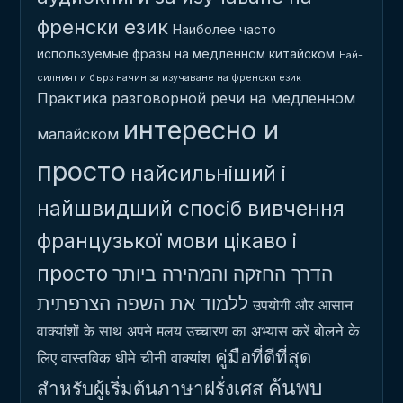
френски език
Наиболее часто
используемые фразы на медленном китайском
Най-
силният и бърз начин за изучаване на френски език
Практика разговорной речи на медленном
интересно и
малайском
просто
найсильніший і
найшвидший спосіб вивчення
французької мови
цікаво і
просто
הדרך החזקה והמהירה ביותר
ללמוד את השפה הצרפתית
उपयोगी और आसान
बोलने के
वाक्यांशों के साथ अपने मलय उच्चारण का अभ्यास करें
คู่มือที่ดีที่สุด
लिए वास्तविक धीमे चीनी वाक्यांश
ค้นพบ
สำหรับผู้เริ่มต้นภาษาฝรั่งเศส