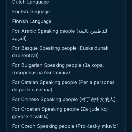
Dutch Language
English language
Finnish Language
For Arabic Speaking people (للناطقين باللغة
العربية)
For Basque Speaking people (Euskaldunak
direnentzat)
For Bulgarian Speaking people (За хора,
говорещи на български)
For Catalan Speaking people (Per a persones
de parla catalana)
For Chinese Speaking people (对于说中文的人)
For Croatian Speaking people (Za ljude koji
govore hrvatski)
For Czech Speaking people (Pro česky mluvící