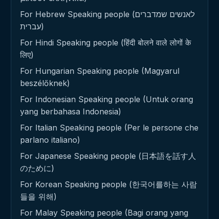
For Hebrew Speaking people (לאנשים שמדברים
עברית)
For Hindi Speaking people (हिंदी बोलने वाले लोगों के
लिए)
For Hungarian Speaking people (Magyarul
beszélőknek)
For Indonesian Speaking people (Untuk orang
yang berbahasa Indonesia)
For Italian Speaking people (Per le persone che
parlano italiano)
For Japanese Speaking people (日本語を話す人
のために)
For Korean Speaking people (한국어를하는 사람
들을 위해)
For Malay Speaking people (Bagi orang yang