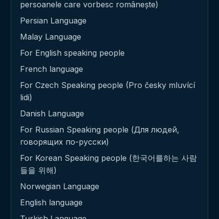
persoanele care vorbesc românește)
Persian Language
Malay Language
For English speaking people
French language
For Czech Speaking people (Pro česky mluvící
lidi)
Danish Language
For Russian Speaking people (Для людей,
говорящих по-русски)
For Korean Speaking people (한국어를하는 사람
들을 위해)
Norwegian Language
English language
Turkish Language