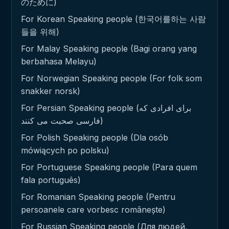
のために)
For Korean Speaking people (한국어를하는 사람
들을 위해)
For Malay Speaking people (Bagi orang yang
berbahasa Melayu)
For Norwegian Speaking people (For folk som
snakker norsk)
For Persian Speaking people (برای افرادی که
فارسی صحبت می کنند)
For Polish Speaking people (Dla osób
mówiących po polsku)
For Portuguese Speaking people (Para quem
fala português)
For Romanian Speaking people (Pentru
persoanele care vorbesc românește)
For Russian Speaking people (Для людей,