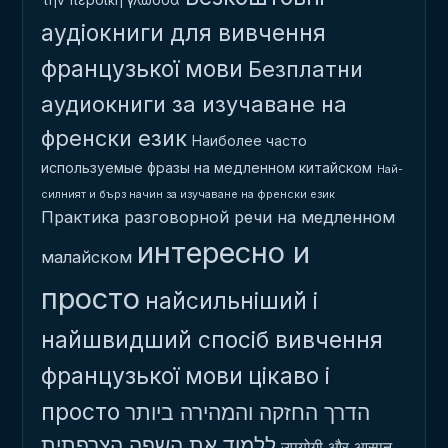
аудіокниги для вивчення
французької мови
Безплатни
аудиокниги за изучаване на
френски език
Наиболее часто
используемые фразы на медленном китайском
Най-
силният и бърз начин за изучаване на френски език
Практика разговорной речи на медленном
интересно и
малайском
просто
найсильніший і
найшвидший спосіб вивчення
французької мови
цікаво і
просто
הדרך החזקה והמהירה ביותר
ללמוד את השפה הצרפתית
उपयोगी और आसान