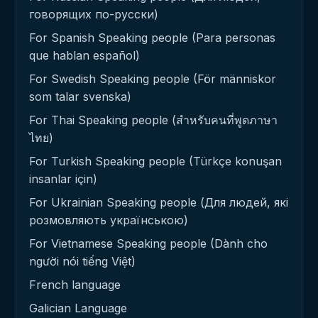
говорящих по-русски)
For Spanish Speaking people (Para personas
que hablan español)
For Swedish Speaking people (För människor
som talar svenska)
For Thai Speaking people (สำหรับคนที่พูดภาษา
ไทย)
For Turkish Speaking people (Türkçe konuşan
insanlar için)
For Ukrainian Speaking people (Для людей, які
розмовляють українською)
For Vietnamese Speaking people (Dành cho
người nói tiếng Việt)
French language
Galician Language