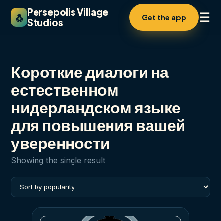
Persepolis Village
☰
🐧
Get the app
Studios
Короткие диалоги на
естественном
нидерландском языке
для повышения вашей
уверенности
Showing the single result