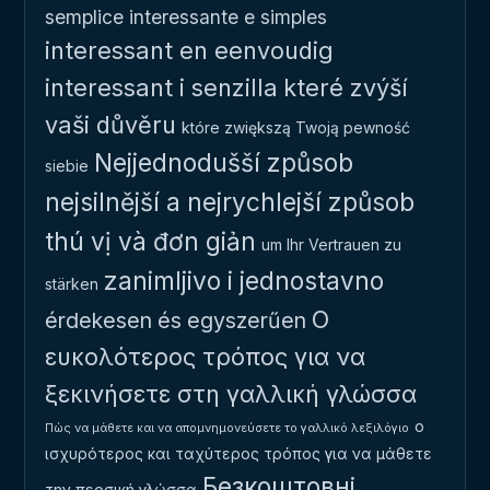
semplice
interessante e simples
interessant en eenvoudig
interessant i senzilla
které zvýší
vaši důvěru
które zwiększą Twoją pewność
Nejjednodušší způsob
siebie
nejsilnější a nejrychlejší způsob
thú vị và đơn giản
um Ihr Vertrauen zu
zanimljivo i jednostavno
stärken
Ο
érdekesen és egyszerűen
ευκολότερος τρόπος για να
ξεκινήσετε στη γαλλική γλώσσα
ο
Πώς να μάθετε και να απομνημονεύσετε το γαλλικό λεξιλόγιο
ισχυρότερος και ταχύτερος τρόπος για να μάθετε
Безкоштовні
την περσική γλώσσα