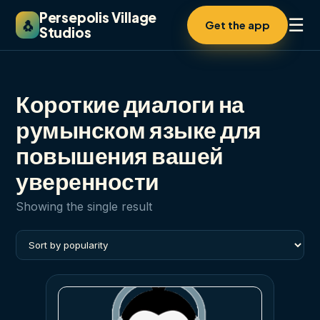
Persepolis Village
☰
🐧
Get the app
Studios
Короткие диалоги на
румынском языке для
повышения вашей
уверенности
Showing the single result