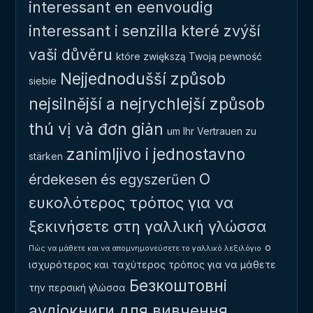
interessant en eenvoudig
interessant i senzilla
které zvýší
vaši důvěru
które zwiększą Twoją pewność
Nejjednodušší způsob
siebie
nejsilnější a nejrychlejší způsob
thú vị và đơn giản
um Ihr Vertrauen zu
zanimljivo i jednostavno
stärken
Ο
érdekesen és egyszerűen
ευκολότερος τρόπος για να
ξεκινήσετε στη γαλλική γλώσσα
ο
Πώς να μάθετε και να απομνημονεύσετε το γαλλικό λεξιλόγιο
ισχυρότερος και ταχύτερος τρόπος για να μάθετε
Безкоштовні
την περσική γλώσσα
аудіокниги для вивчення