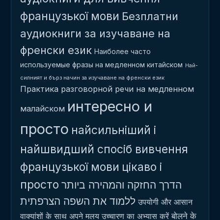
французької мови
Безплатни
аудиокниги за изучаване на
френски език
Наиболее часто
используемые фразы на медленном китайском
Най-
силният и бърз начин за изучаване на френски език
Практика разговорной речи на медленном
интересно и
малайском
просто
найсильніший і
найшвидший спосіб вивчення
французької мови
цікаво і
просто
הדרך החזקה והמהירה ביותר
ללמוד את השפה הצרפתית
उपयोगी और आसान
बोलने के
वाक्यांशों के साथ अपने मलय उच्चारण का अभ्यास करें