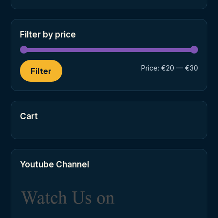
Filter by price
Min
Max
Price:
€20
—
€30
Filter
price
price
Cart
Youtube Channel