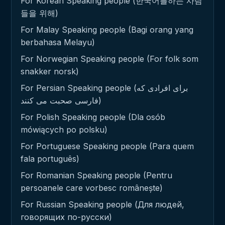
For Korean Speaking people (한국어를하는 사람
들을 위해)
For Malay Speaking people (Bagi orang yang
berbahasa Melayu)
For Norwegian Speaking people (For folk som
snakker norsk)
For Persian Speaking people (برای افرادی که
فارسی صحبت می کنند)
For Polish Speaking people (Dla osób
mówiących po polsku)
For Portuguese Speaking people (Para quem
fala português)
For Romanian Speaking people (Pentru
persoanele care vorbesc românește)
For Russian Speaking people (Для людей,
говорящих по-русски)