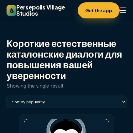
Persepolis Village
☰
🐧
Get the app
Studios
Короткие естественные
каталонские диалоги для
повышения вашей
уверенности
Showing the single result