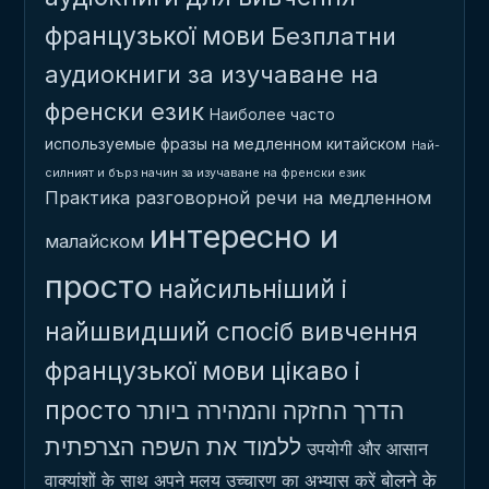
французької мови
Безплатни
аудиокниги за изучаване на
френски език
Наиболее часто
используемые фразы на медленном китайском
Най-
силният и бърз начин за изучаване на френски език
Практика разговорной речи на медленном
интересно и
малайском
просто
найсильніший і
найшвидший спосіб вивчення
французької мови
цікаво і
просто
הדרך החזקה והמהירה ביותר
ללמוד את השפה הצרפתית
उपयोगी और आसान
बोलने के
वाक्यांशों के साथ अपने मलय उच्चारण का अभ्यास करें