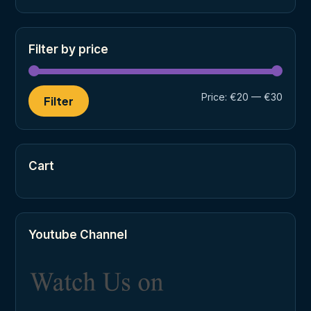
Filter by price
Min
Max
Price:
€20
—
€30
Filter
price
price
Cart
Youtube Channel