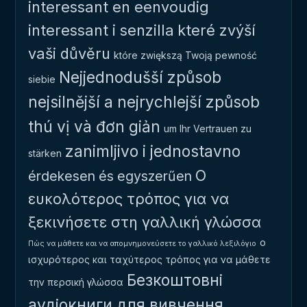
interessant en eenvoudig
interessant i senzilla
které zvýší
vaši důvěru
które zwiększą Twoją pewność
Nejjednodušší způsob
siebie
nejsilnější a nejrychlejší způsob
thú vị và đơn giản
um Ihr Vertrauen zu
zanimljivo i jednostavno
stärken
Ο
érdekesen és egyszerűen
ευκολότερος τρόπος για να
ξεκινήσετε στη γαλλική γλώσσα
ο
Πώς να μάθετε και να απομνημονεύσετε το γαλλικό λεξιλόγιο
ισχυρότερος και ταχύτερος τρόπος για να μάθετε
Безкоштовні
την περσική γλώσσα
аудіокниги для вивчення