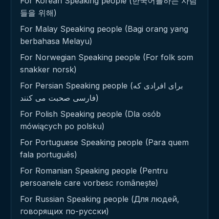
For Korean Speaking people (한국어를하는 사람
들을 위해)
For Malay Speaking people (Bagi orang yang
berbahasa Melayu)
For Norwegian Speaking people (For folk som
snakker norsk)
For Persian Speaking people (برای افرادی که
فارسی صحبت می کنند)
For Polish Speaking people (Dla osób
mówiących po polsku)
For Portuguese Speaking people (Para quem
fala português)
For Romanian Speaking people (Pentru
persoanele care vorbesc românește)
For Russian Speaking people (Для людей,
говорящих по-русски)