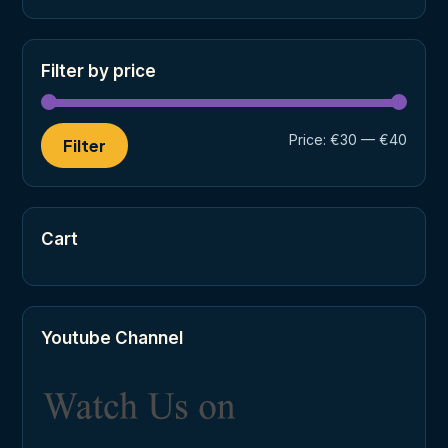
Filter by price
Min
Max
Price:
€30
—
€40
Filter
price
price
Cart
Youtube Channel