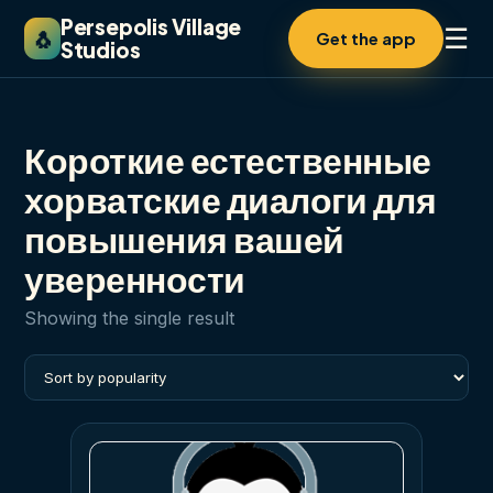
Persepolis Village
☰
🐧
Get the app
Studios
Короткие естественные
хорватские диалоги для
повышения вашей
уверенности
Showing the single result