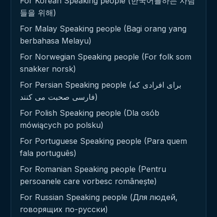
For Korean Speaking people (한국어를하는 사람
들을 위해)
For Malay Speaking people (Bagi orang yang
berbahasa Melayu)
For Norwegian Speaking people (For folk som
snakker norsk)
For Persian Speaking people (برای افرادی که
فارسی صحبت می کنند)
For Polish Speaking people (Dla osób
mówiących po polsku)
For Portuguese Speaking people (Para quem
fala português)
For Romanian Speaking people (Pentru
persoanele care vorbesc românește)
For Russian Speaking people (Для людей,
говорящих по-русски)