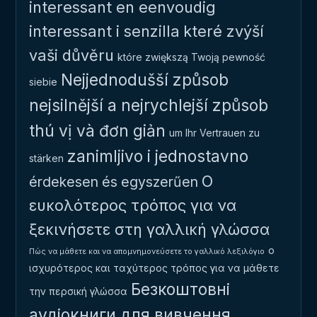
interessant en eenvoudig
interessant i senzilla
které zvýší
vaši důvěru
które zwiększą Twoją pewność
Nejjednodušší způsob
siebie
nejsilnější a nejrychlejší způsob
thú vị và đơn giản
um Ihr Vertrauen zu
zanimljivo i jednostavno
stärken
Ο
érdekesen és egyszerűen
ευκολότερος τρόπος για να
ξεκινήσετε στη γαλλική γλώσσα
ο
Πώς να μάθετε και να απομνημονεύσετε το γαλλικό λεξιλόγιο
ισχυρότερος και ταχύτερος τρόπος για να μάθετε
Безкоштовні
την περσική γλώσσα
аудіокниги для вивчення