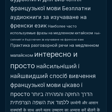
французької мови
Безплатни
аудиокниги за изучаване на
френски език
Наиболее часто
используемые фразы на медленном китайском
Най-
силният и бърз начин за изучаване на френски език
Практика разговорной речи на медленном
интересно и
малайском
просто
найсильніший і
найшвидший спосіб вивчення
французької мови
цікаво і
просто
הדרך החזקה והמהירה ביותר
ללמוד את השפה הצרפתית
उपयोगी और आसान
बोलने के
वाक्यांशों के साथ अपने मलय उच्चारण का अभ्यास करें